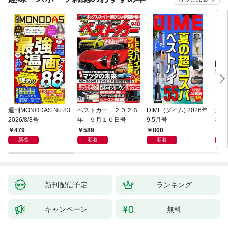
週刊MONODAS No.83
ベストカー ２０２６
DIME (ダイム) 2026年
週刊
2026/8/8号
年 ９月１０日号
9.5月号
8/
479
589
800
5
新着
新着
新着
新刊配信予定
ランキング
キャンペーン
無料