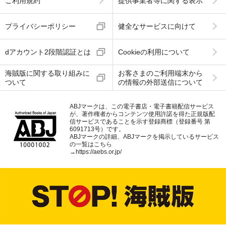
ご利用規約
提供事業者等に関する表示
プライバシーポリシー
健全なサービスに向けて
dアカウント2段階認証とは
Cookieの利用について
海賊版に関する取り組みに
お客さまのご利用端末から
ついて
の情報の外部送信について
ABJマークは、この電子書店・電子書籍配信サービス
が、著作権者からコンテンツ使用許諾を得た正規版配
信サービスであることを示す登録商標（登録番号 第
6091713号）です。
ABJマークの詳細、ABJマークを掲示しているサービス
の一覧はこちら
→
https://aebs.or.jp/