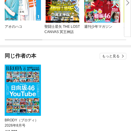
アオのハコ
聖闘士星矢 THE LOST
週刊少年マガジン
あた
CANVAS 冥王神話
同じ作者の本
もっと見る
BRODY（ブロディ）
2026年8月号