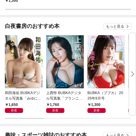
1,300
白夜書房のおすすめ本
もっと見る
和田海佑 BUBKAデジ
上西怜 BUBKAデジタ
BUBKA（ブブカ） 20
BU
タル写真集「みゆに夢
ル写真集「ブランニュ
26年9月号
26
中。」
ー・レイ」
怜ve
1,650
1,760
1,300
1,
新着
新着
新着
趣味・スポーツ雑誌のおすすめ本
もっと見る