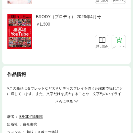
試し読み
カートへ
BRODY（ブロディ） 2026年4月号
1,300
試し読み
カートへ
作品情報
※この商品はタブレットなど大きいディスプレイを備えた端末で読むこと
に適しています。また、文字だけを拡大することや、文字列のハイライ
ト、検索、辞書の参照、引用などの機能が使用できません。今もっとも気
になる美女に写真で、文章で迫る！アイドル・女優の革命的グラビア＆活
字マガジン「BRODY」【表紙】櫻坂46【特集】○櫻坂46“第二章”開幕 ５th
シングル『桜月』47P総力特集・守屋麗奈インタビュー「涙の軌跡。」■
著者
BRODY編集部
『桜月』徹底解剖・TAKAHIRO ※ダンサー・振付師・金野恵利香 ※『桜
出版社
白夜書房
月』MV監督・安田晃大（KEE FACTORY）※『桜月』アートディレクショ
ン・遠山大輔（グランジ）■５thシングル『桜月』メンバーアンケート小
ジャンル
趣味・スポーツ雑誌