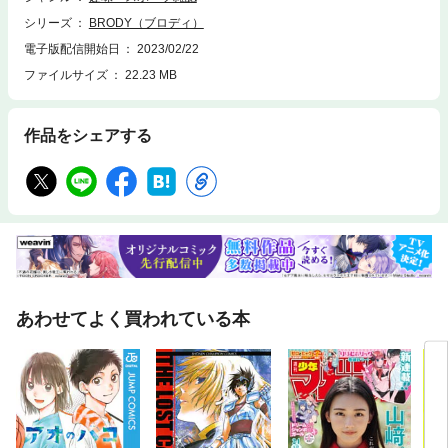
池美波／小林由依／田村保乃／藤吉夏鈴／森田ひかる／山﨑天／土生瑞穂
シリーズ
BRODY（ブロディ）
／井上梨名／武元唯衣／増本綺良／松田里奈／上村莉菜／齋藤冬優花／遠
藤光莉／大沼晶保／幸阪茉里乃／関有美子■スペシャルグラビア・大園玲
電子版配信開始日
2023/02/22
「心音」○レボリューショングラビア ・竹内希来里（日向坂46）「future
ファイルサイズ
22.23 MB
gazer」 ※初ソログラビア・天野香乃愛(≒JOY)「アオハルイニング」・水
湊みお（＃ババババンビ）「Winter Magic」・いけちゃん「Plastic Lov
e」○レボリューションインタビュー ※電子版では紙の雑誌と内容が一部異
作品をシェアする
なる場合があります。※電子版ではポスターなどの付録はつきません。
あわせてよく買われている本