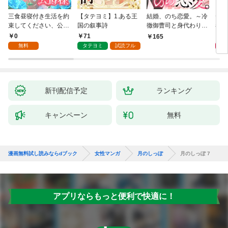
三食昼寝付き生活を約
【タテヨミ】1.ある王
結婚、のち恋愛。～冷
デイ
束してください、公爵
国の叙事詩
徹御曹司と身代わり結
者に
様 1話
婚～1
版】
0
71
0
165
無料
タテヨミ
試読フル
新刊配信予定
ランキング
キャンペーン
無料
漫画無料試し読みならdブック
女性マンガ
月のしっぽ
月のしっぽ 7
アプリならもっと便利で快適に！