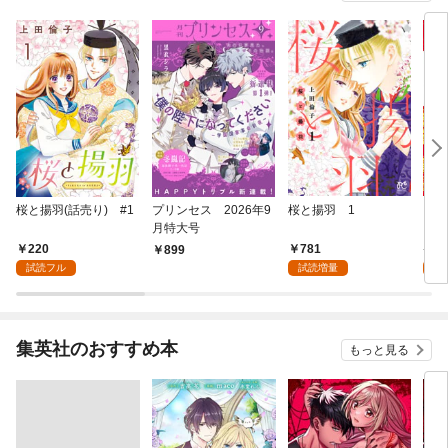
桜と揚羽(話売り) #1
プリンセス 2026年9
桜と揚羽 1
リョ
月特大号
220
781
9
899
試読フル
試読増量
試
集英社のおすすめ本
もっと見る