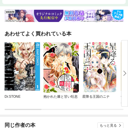
あわせてよく買われている本
Dr.STONE
抱かれた棘と甘い吐息
星降る王国のニナ
ON
版
同じ作者の本
もっと見る