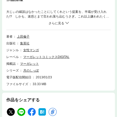
大じぃの縁談はなかったことにしてくれという提案を、半蔵が受け入れ
た!? しかも、迷惑とまで言われ落ち込むうさぎ。これ以上嫌われたくな
くて故郷に戻ったうさぎに五右衛門が…!?
著者
上田倫子
出版社
集英社
ジャンル
女性マンガ
レーベル
マーガレットコミックスDIGITAL
掲載誌
マーガレット
シリーズ
月のしっぽ
電子版配信開始日
2013/01/23
ファイルサイズ
33.33 MB
作品をシェアする