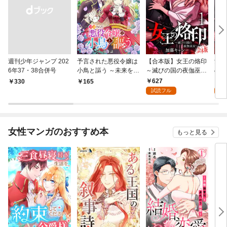
週刊少年ジャンプ 202
予言された悪役令嬢は
【合本版】女王の烙印
女王
6年37・38合併号
小鳥と謳う ～未来を知
～滅びの国の夜伽巫女
の夜
る専属執事に「君を救
～ 1
627
1
￥330
165
う」と言われました～
試読フル
試
分冊版 第1話
女性マンガのおすすめ本
もっと見る