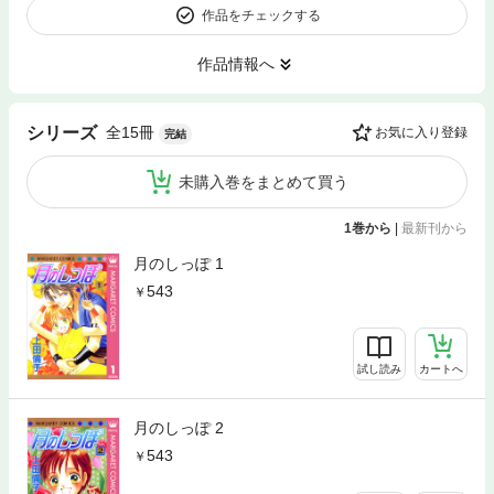
作品をチェックする
作品情報へ
全15冊
シリーズ
お気に入り登録
完結
未購入巻をまとめて買う
1巻から
|
最新刊から
月のしっぽ 1
543
試し読み
カートへ
月のしっぽ 2
543