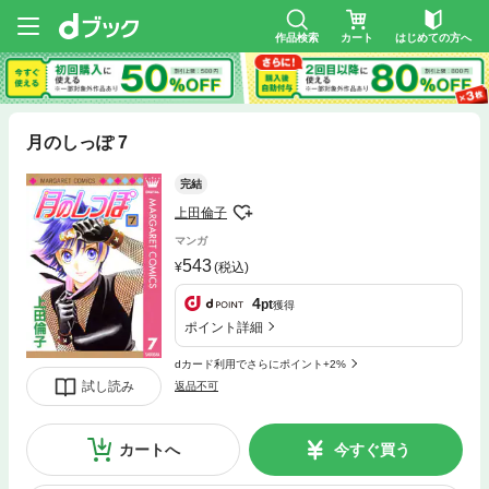
作品検索
カート
はじめての方へ
月のしっぽ 7
完結
上田倫子
マンガ
543
(税込)
4
pt
獲得
ポイント詳細
dカード利用でさらにポイント+2%
試し読み
返品不可
カートへ
今すぐ買う