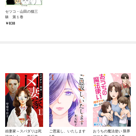
セツコ・山田の猫三
昧 第１巻
838
凶妻家～スパダリは死
ご恩返し、いたします
おうちの魔法使い 限界