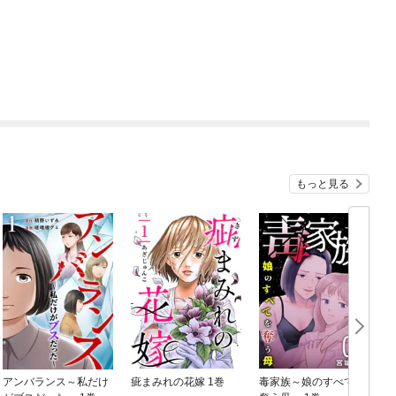
もっと見る
アンバランス～私だけ
疵まみれの花嫁 1巻
毒家族～娘のすべてを