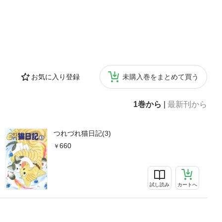
お気に入り登録
未購入巻をまとめて買う
1巻から
|
最新刊から
つれづれ猫日記(3)
660
試し読み
カートへ