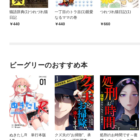
猫語辞典(1)つれづれ猫
一丁目のトラ吉(1)親愛
つれづれ猫日記(1)
日記
なるママの巻
440
440
660
ビーグリーのおすすめ本
ぬきたしR 単行本版
クズ夫の“お掃除”、承
処刑のお時間です～復