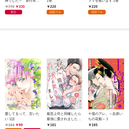
神でした～ 単行本版
1巻
ママを救います 1巻
1巻
770
330
220
220
割引
試読フル
試読フル
愛してるって、言いた
最恐上司と同棲したら
十億のアレ。～吉原い
い 1話
最強に愛されました 1
ちの花魁～ 1
巻
154
99
181
165