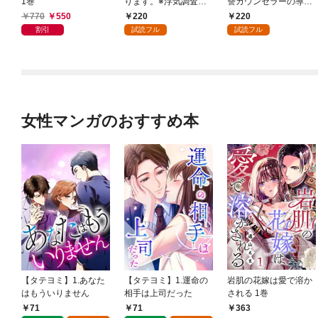
1巻
ります。※浮気調査、
讐カウンセラーの導き
無料サービス付き 1巻
～ 1巻
770
550
220
220
割引
試読フル
試読フル
女性マンガのおすすめ本
【タテヨミ】1.あなた
【タテヨミ】1.運命の
岩肌の花嫁は愛で溶か
はもういりません
相手は上司だった
される 1巻
71
71
363