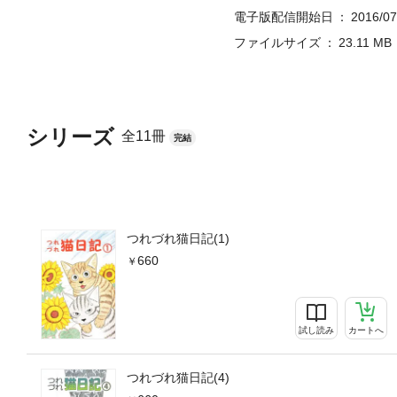
電子版配信開始日
2016/07
ファイルサイズ
23.11 MB
シリーズ
全11冊
完結
つれづれ猫日記(1)
660
試し読み
カートへ
つれづれ猫日記(4)