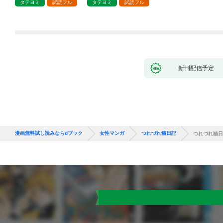
タテヨミ
試読フル
タテヨミ
試読フル
新刊配信予定
漫画無料試し読みならdブック
女性マンガ
つれづれ猫日記
つれづれ猫日記