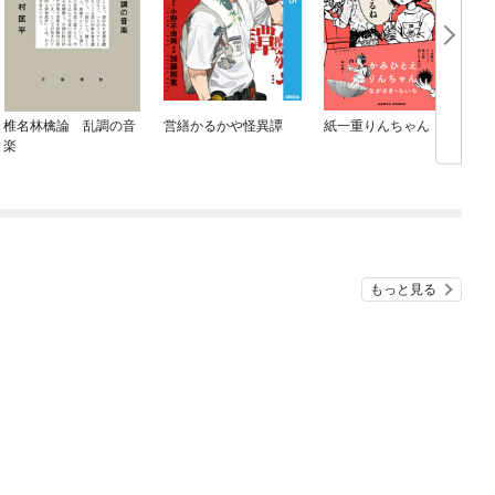
椎名林檎論 乱調の音
営繕かるかや怪異譚
紙一重りんちゃん
楽
もっと見る