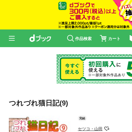
作品検索
カート
つれづれ猫日記(9)
完結
セツコ・山田