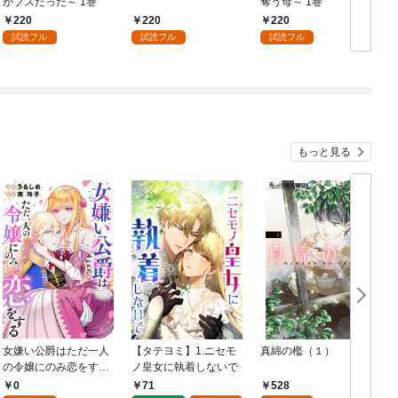
がブスだった～ 1巻
奪う母～ 1巻
220
220
220
試読フル
試読フル
試読フル
もっと見る
女嫌い公爵はただ一人
【タテヨミ】1.ニセモ
真綿の檻（１）
の令嬢にのみ恋をする
ノ皇女に執着しないで
む
（分冊版）第１話
0
71
528