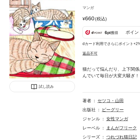
マンガ
660
(税込)
ポイン
6
pt
獲得
dカード利用でさらにポイント+2
返品不可
猫だって悩んだり、上下関係
んでいて毎日が大変大騒ぎ！
り、猫達の生活にネタが尽き
試し読み
著者
セツコ・山田
出版社
ビーグリー
ジャンル
女性マンガ
レーベル
まんがフリーク
シリーズ
つれづれ猫日記