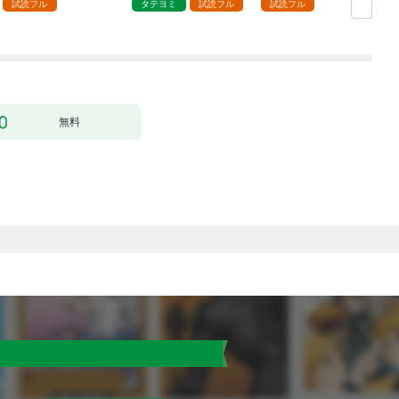
試読フル
タテヨミ
試読フル
試読フル
無料