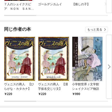
７人のシェイクスピ
ゴールデンカムイ
【推しの子】
葬送
ア ＮＯＮ ＳＡＮ
Ｚ ＤＲＯＩＣＴ
同じ作者の本
もっと見る
ヴェニスの商人 【ひ
ヴェニスの商人 【漢
小学館世界Ｊ文学館
Rom
らがな・カタカナ】
字仮名交じり文】
シェイクスピア物語
テッ
ズ 
220
220
990
9
ット