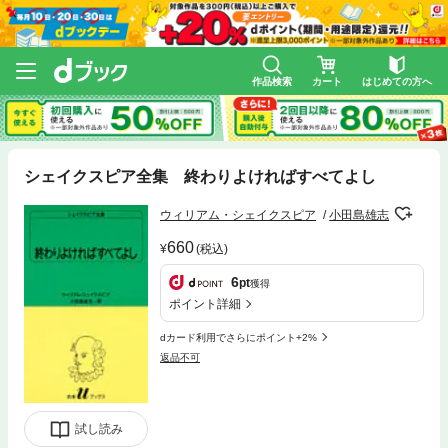
作品検索
カート
はじめての方へ
シェイクスピア全集 終わりよければすべてよし
ウィリアム・シェイクスピア
小田島雄志
660
(税込)
6
pt
獲得
ポイント詳細
dカード利用でさらにポイント+2%
返品不可
試し読み