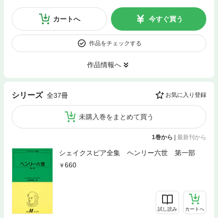
カートへ
今すぐ買う
作品をチェックする
作品情報へ
シリーズ
全37冊
お気に入り登録
未購入巻をまとめて買う
1巻から
|
最新刊から
シェイクスピア全集 ヘンリー六世 第一部
660
試し読み
カートへ