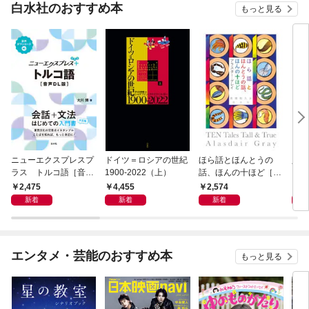
白水社のおすすめ本
もっと見る
ニューエクスプレスプ
ドイツ＝ロシアの世紀
ほら話とほんとうの
人生
ラス トルコ語［音声
1900-2022（上）
話、ほんの十ほど［新
DL版］
装版］
2,475
4,455
2,574
1,
新着
新着
新着
エンタメ・芸能のおすすめ本
もっと見る