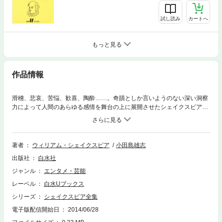
試し読み
カートへ
もっと見る
作品情報
滑稽、悲哀、苦悩、歓喜、陶酔……。奇蹟としか言いようのない深い洞察
力によって人間のあらゆる感情を舞台の上に展開させたシェイクスピアの
全劇作を生きた日本語に移した名翻訳。
著者
ウィリアム・シェイクスピア
小田島雄志
出版社
白水社
ジャンル
エンタメ・芸能
レーベル
白水Uブックス
シリーズ
シェイクスピア全集
電子版配信開始日
2014/06/28