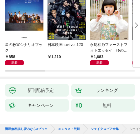
星の教室シナリオブッ
日本映画navi vol.123
永尾柚乃ファーストフ
ステ
ク
ォトエッセイ ゆのも
ター
のがたり
日本
858
1,683
6,
1,210
版
新着
新着
新刊配信予定
ランキング
キャンペーン
無料
漫画無料試し読みならdブック
エンタメ・芸能
シェイクスピア全集
シェイ