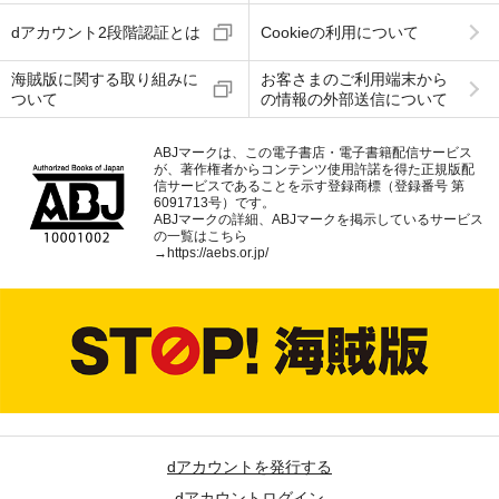
dアカウント2段階認証とは
Cookieの利用について
海賊版に関する取り組みに
お客さまのご利用端末から
ついて
の情報の外部送信について
ABJマークは、この電子書店・電子書籍配信サービス
が、著作権者からコンテンツ使用許諾を得た正規版配
信サービスであることを示す登録商標（登録番号 第
6091713号）です。
ABJマークの詳細、ABJマークを掲示しているサービス
の一覧はこちら
→
https://aebs.or.jp/
dアカウントを発行する
dアカウントログイン