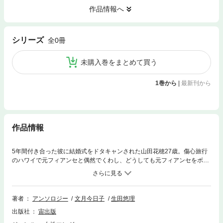
作品情報へ
シリーズ
全0冊
未購入巻をまとめて買う
1巻から
|
最新刊から
作品情報
5年間付き合った彼に結婚式をドタキャンされた山田花穂27歳。傷心旅行
のハワイで元フィアンセと偶然でくわし、どうしても元フィアンセをボコ
ボコにヘコませてやろうと画策する…。文月今日子他、人気作家による結
婚ストーリー5編収録。●本編はアンソロジーです。｢昔愛した男｣｢夜のガ
ラスの鍵｣｢夏の休息｣｢翔ばない小鳥｣｢天使がおりた空港｣
著者
アンソロジー
文月今日子
生田悠理
出版社
宙出版