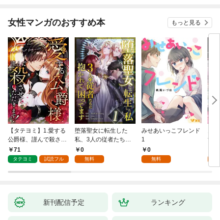
女性マンガのおすすめ本
もっと見る
【タテヨミ】1.愛する
堕落聖女に転生した
みせあいっこフレンド
火の
公爵様、謹んで殺させ
私、3人の従者たちに
1
すが
ていただきます！
抱かれて困ってます 第
嫁と
71
0
0
2
1話
ます
タテヨミ
試読フル
無料
無料
試
新刊配信予定
ランキング