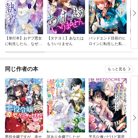
【単行本】おデブ悪女
【タテヨミ】あなたは
バッドエンド目前のヒ
結界
に転生したら、なぜか
もういりません
ロインに転生した私、
ラスボス王子様に執着
今世では恋愛するつも
されています
りがチートな兄が離し
てくれません！？@C
OMIC
同じ作者の本
もっと見る
悪役令嬢ですが、幸せ
訳あり令嬢でしたが、
平凡な俺♂だけど異世
今日