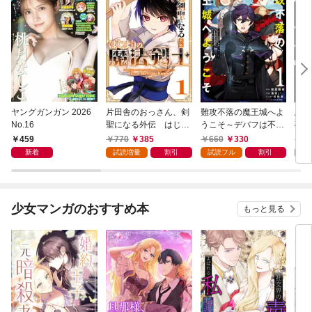
ヤングガンガン 2026
片田舎のおっさん、剣
難攻不落の魔王城へよ
悪役
No.16
聖になる外伝 はじま
うこそ～デバフは不要
破滅
りの魔法剣士 1巻
と勇者パーティーを追
叩き
459
770
385
660
330
7
い出された黒魔導士、
つの
新着
試読増量
割引
試読フル
割引
試
魔王軍の最高幹部に迎
から
えられる～ １巻
にな
ク）
少女マンガのおすすめ本
もっと見る