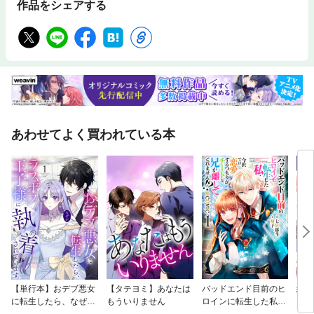
作品をシェアする
あわせてよく買われている本
【単行本】おデブ悪女
【タテヨミ】あなたは
バッドエンド目前のヒ
結界
に転生したら、なぜか
もういりません
ロインに転生した私、
ラスボス王子様に執着
今世では恋愛するつも