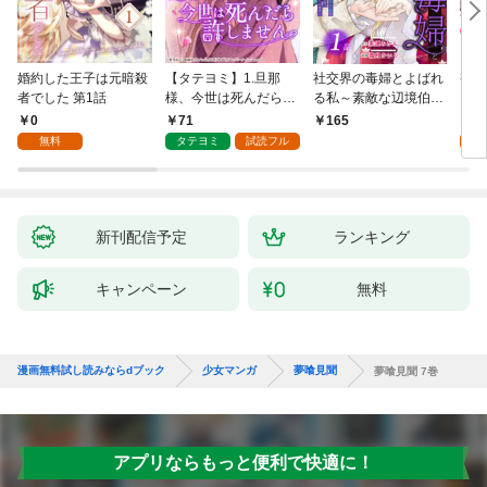
婚約した王子は元暗殺
【タテヨミ】1.旦那
社交界の毒婦とよばれ
視線
者でした 第1話
様、今世は死んだら許
る私～素敵な辺境伯令
る 1
しません
息に腕を折られたの
0
71
1
165
で、責任とってもらい
無料
タテヨミ
試読フル
試
ます～［ばら売り］
第1話
新刊配信予定
ランキング
キャンペーン
無料
漫画無料試し読みならdブック
少女マンガ
夢喰見聞
夢喰見聞 7巻
アプリならもっと便利で快適に！