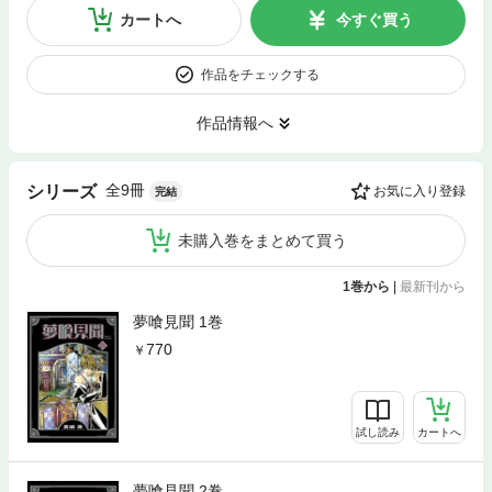
カートへ
今すぐ買う
作品をチェックする
作品情報へ
全9冊
シリーズ
お気に入り登録
完結
未購入巻をまとめて買う
1巻から
|
最新刊から
夢喰見聞 1巻
770
試し読み
カートへ
夢喰見聞 2巻