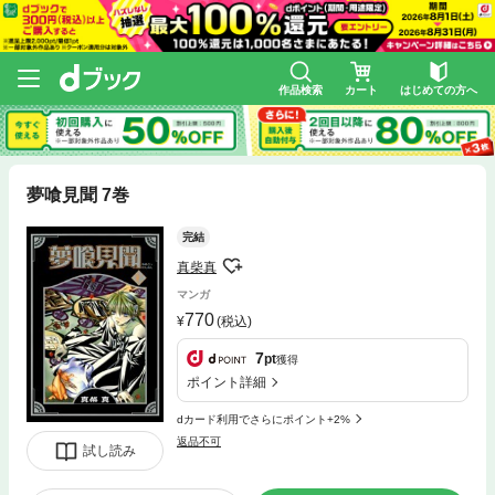
作品検索
カート
はじめての方へ
夢喰見聞 7巻
完結
真柴真
マンガ
770
(税込)
7
pt
獲得
ポイント詳細
dカード利用でさらにポイント+2%
返品不可
試し読み