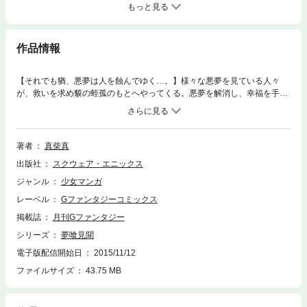
もっと見る
作品情報
【それでも猶、悪夢は人を蝕んでゆく…。】様々な悪夢を見ている人々
が、救いを求め貘の蛭孤のもとへやってくる。悪夢を解消し、幸福を手に
入れる者もあれば、その逆も然り…。今宵の依頼人の運命はいかに!? (C)
2006 Shin Mashiba
著者
真柴真
出版社
スクウェア・エニックス
ジャンル
少女マンガ
レーベル
Gファンタジーコミックス
掲載誌
月刊Gファンタジー
シリーズ
夢喰見聞
電子版配信開始日
2015/11/12
ファイルサイズ
43.75 MB