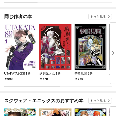
されています
りがチートな兄が離し
てくれません！？@C
OMIC
同じ作者の本
もっと見る
UTAKATA80[S] 1巻
妖飼兄さん 1巻
夢喰見聞 1巻
鳥籠
990
770
770
7
スクウェア・エニックスのおすすめ本
もっと見る