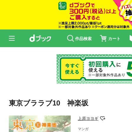
作品検索
カート
東京ブララブ10 神楽坂
上原ヨヨギ
マンガ