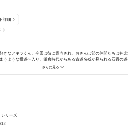
ト詳細
%
好きなアキラくん。今回は彼に案内され、おさんぽ部の仲間たちは神楽
まうような横道へ入り、鎌倉時代からある古道名残が見られる石畳の道
から隠れ家的名店・水辺のおしゃれなカフェなどなど、いたる所に魅力
が大好きな唯ちゃんへのサプライズも忘れない、アキラくんオススメの
」シリーズ
/12