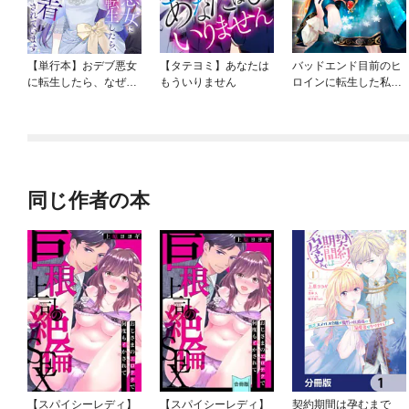
【単行本】おデブ悪女
【タテヨミ】あなたは
バッドエンド目前のヒ
に転生したら、なぜか
もういりません
ロインに転生した私、
ラスボス王子様に執着
今世では恋愛するつも
されています
りがチートな兄が離し
てくれません！？@C
OMIC
同じ作者の本
【スパイシーレディ】
【スパイシーレディ】
契約期間は孕むまで