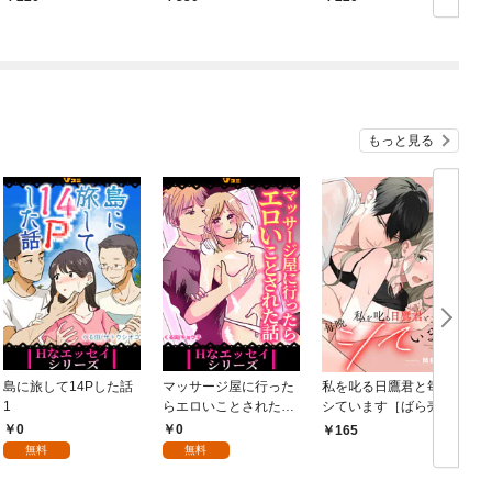
もっと見る
島に旅して14Pした話
マッサージ屋に行った
私を叱る日鷹君と毎晩
1
らエロいことされた話
シています［ばら売
1
り］ 第1話
0
0
165
無料
無料