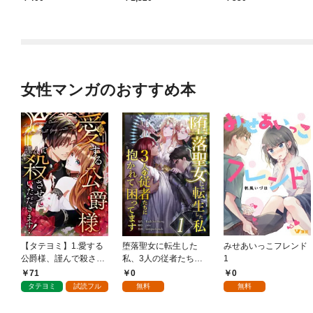
女性マンガのおすすめ本
【タテヨミ】1.愛する
堕落聖女に転生した
みせあいっこフレンド
公爵様、謹んで殺させ
私、3人の従者たちに
1
ていただきます！
抱かれて困ってます 第
71
0
0
1話
タテヨミ
試読フル
無料
無料