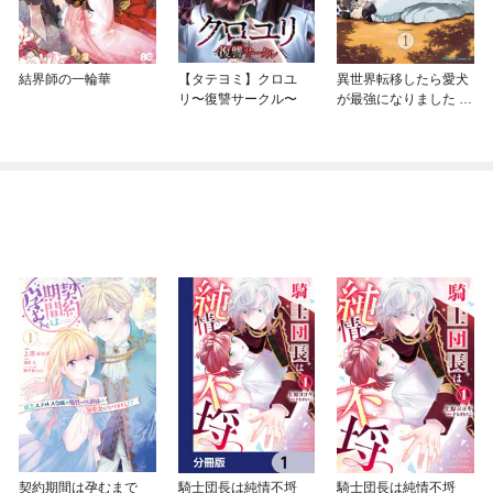
結界師の一輪華
【タテヨミ】クロユ
異世界転移したら愛犬
リ〜復讐サークル〜
が最強になりました ～
シルバーフェンリルと
俺が異世界暮らしを始
めたら～ THE COMIC
契約期間は孕むまで
騎士団長は純情不埒
騎士団長は純情不埒