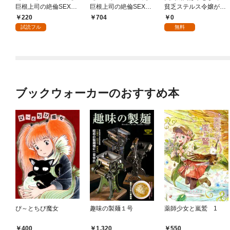
巨根上司の絶倫SEX～
巨根上司の絶倫SEX～
貧乏ステルス令嬢が魔
おじさまのエロテクで
おじさまのエロテクで
性の侯爵様の溺愛妻に
220
0
704
何度もイかされて (1)
何度もイかされて【合
なりまして！？【分冊
試読フル
無料
冊版】
版】 1
ブックウォーカーのおすすめ本
ぴ～とちび魔女
趣味の製麺１号
薬師少女と嵐鷲 1
400
1,320
550