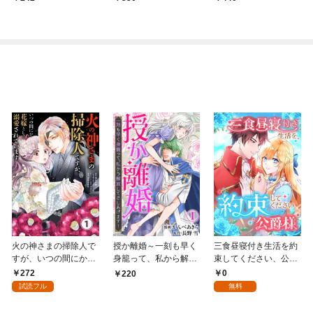
火の神さまの掃除人で
授か離婚～一刻も早く
三食昼寝付き生活を約
すが、いつの間にか花
身籠って、私から解放
束してください、公爵
嫁として溺愛されてい
してさしあげます！1
様 1話
272
0
220
ます【単話】（１）
試読フル
無料