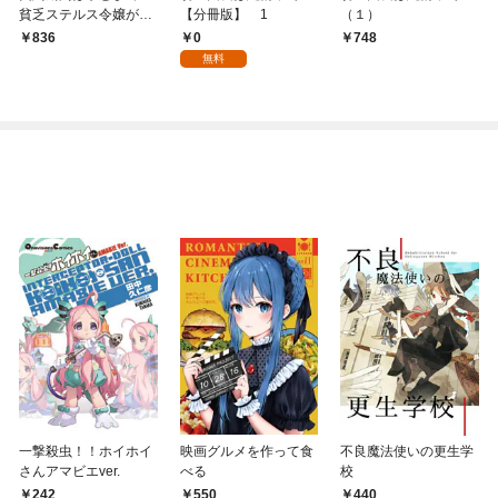
貧乏ステルス令嬢が魔
【分冊版】 1
（１）
性の侯爵様の溺愛妻に
0
836
748
なりまして！？（１）
無料
一撃殺虫！！ホイホイ
映画グルメを作って食
不良魔法使いの更生学
さんアマビエver.
べる
校
242
550
440