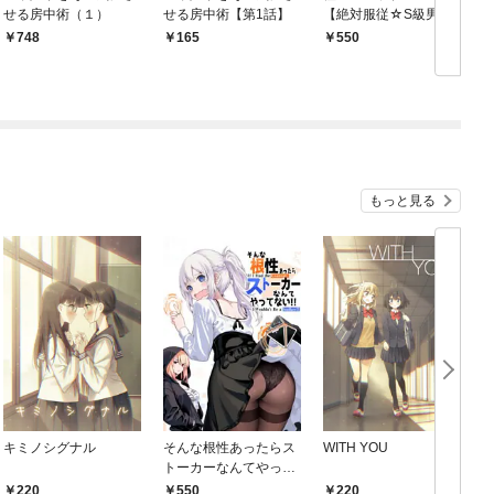
せる房中術（１）
せる房中術【第1話】
【絶対服従☆S級男
子】
748
165
550
もっと見る
キミノシグナル
そんな根性あったらス
WITH YOU
トーカーなんてやって
ない！
220
550
220