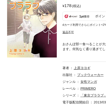
178
(税込)
ポイン
1
pt
獲得
dカード利用でさらにポイント+2
返品不可
おさんぽ部一食べることが大
ます。何気なく通り過ぎてし
細い坂道を散策すれば、老舗
見することができます。狛犬
お楽しみください。
著者
上原ヨヨギ
出版社
ブックウォーカー
ジャンル
女性マンガ
レーベル
PRIMERO
シリーズ
「東京ブララブ
電子版配信開始日
2013/03