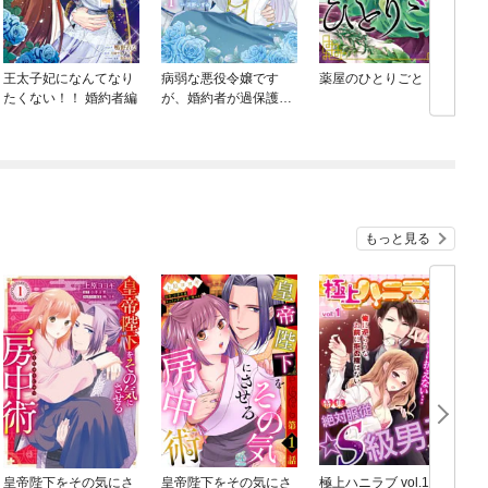
王太子妃になんてなり
病弱な悪役令嬢です
薬屋のひとりごと
たくない！！ 婚約者編
が、婚約者が過保護す
ぎて逃げ出したい(私た
ち犬猿の仲でしたよ
ね！？)
もっと見る
皇帝陛下をその気にさ
皇帝陛下をその気にさ
極上ハニラブ vol.1