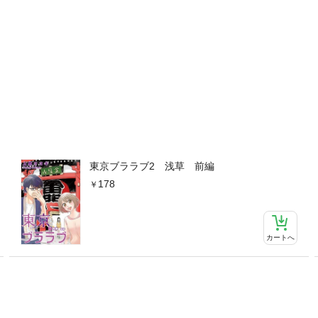
東京ブララブ2 浅草 前編
178
カートへ