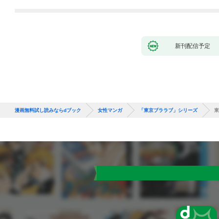
新刊配信予定
漫画無料試し読みならdブック
女性マンガ
「東京ブララブ」シリーズ
東