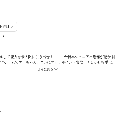
ト詳細
%
ルして能力を最大限に引き出せ！！－－全日本ジュニア出場権が懸かる
第12ゲームでエーちゃん、ついにマッチポイント奪取！！しかし相手は
（いで）。このまま簡単に勝たせてくれるはずがない！両者の底力が激
プ