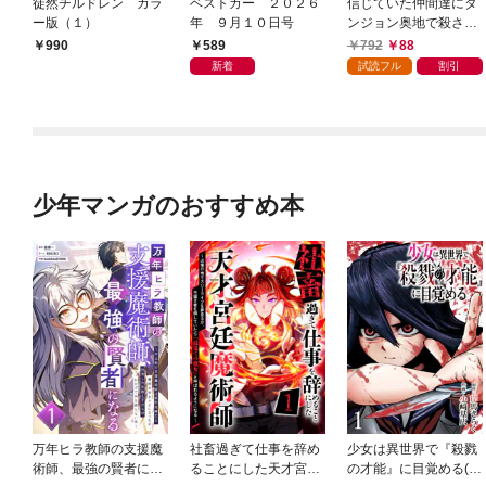
徒然チルドレン カラ
ベストカー ２０２６
信じていた仲間達にダ
ー版（１）
年 ９月１０日号
ンジョン奥地で殺され
かけたがギフト『無限
589
792
88
990
ガチャ』でレベル９９
新着
試読フル
割引
９９の仲間達を手に入
れて元パーティーメン
バーと世界に復讐＆
『ざまぁ！』します！
（１）
少年マンガのおすすめ本
万年ヒラ教師の支援魔
社畜過ぎて仕事を辞め
少女は異世界で『殺戮
術師、最強の賢者にな
ることにした天才宮廷
の才能』に目覚める(話