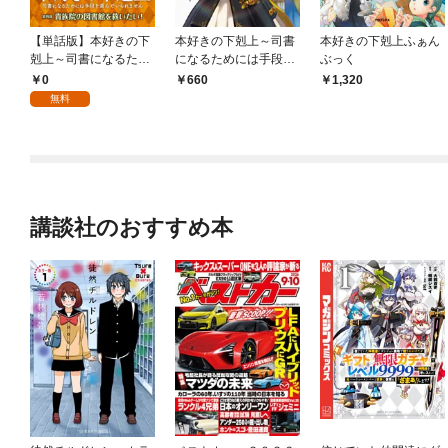
【単話版】本好きの下
本好きの下剋上～司書
本好きの下剋上ふぁん
剋上～司書になるため
になるためには手段を
ぶっく
には手段を選んでいら
選んでいられません～
0
660
1,320
れません～第四部「貴
第四部「貴族院の図書
無料
族院の図書館を救いた
館を救いたい！1」
い！」 第1話
【イラスト特典付き】
講談社のおすすめ本