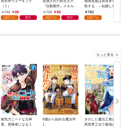
異世界ウォーキング
追放された転生王子、
独身貴族は異世界を謳
（１）
『自動製作』スキルで
歌する ～結婚しない
領地を爆速で開拓し最
男の優雅なおひとりさ
792
88
792
88
792
強の村を作ってしまう
まライフ～（１）
試読フル
割引
試読フル
割引
試読フル
～最強クラフトスキル
で始める、楽々領地開
拓スローライフ～
（１）
もっと見る
無気力ニートな元神
8歳から始める魔法学
きのした魔法工務店
童、冒険者になる 1
1
異世界工法で最強の家