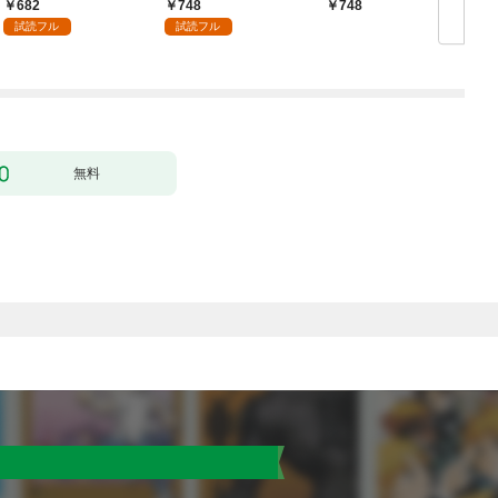
づくりを（コミック）
682
748
748
１
試読フル
試読フル
行
無料