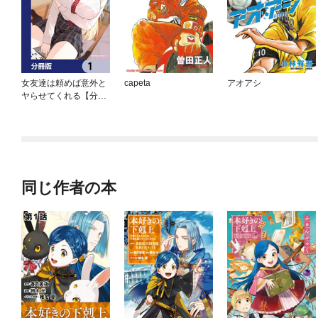
女友達は頼めば意外と
capeta
アオアシ
ヤらせてくれる【分冊
版】
同じ作者の本