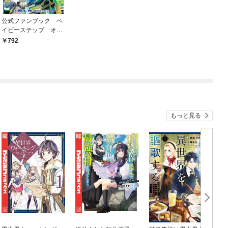
公式ファンブック ベ
イビーステップ オー
ルＡノート Ｐｒｏ
792
もっと見る