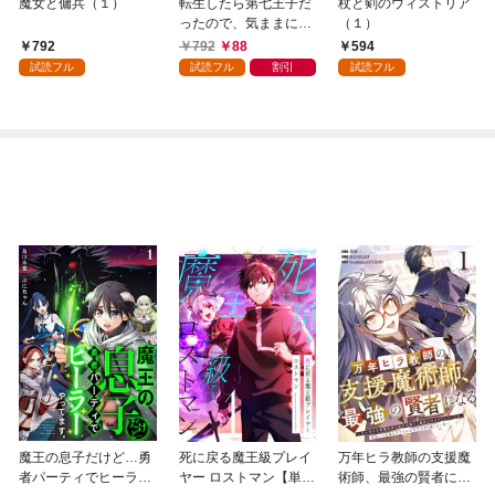
魔女と傭兵（１）
転生したら第七王子だ
杖と剣のウィストリア
ったので、気ままに魔
（１）
術を極めます（１）
792
792
88
594
試読フル
試読フル
割引
試読フル
魔王の息子だけど…勇
死に戻る魔王級プレイ
万年ヒラ教師の支援魔
者パーティでヒーラー
ヤー ロストマン【単行
術師、最強の賢者にな