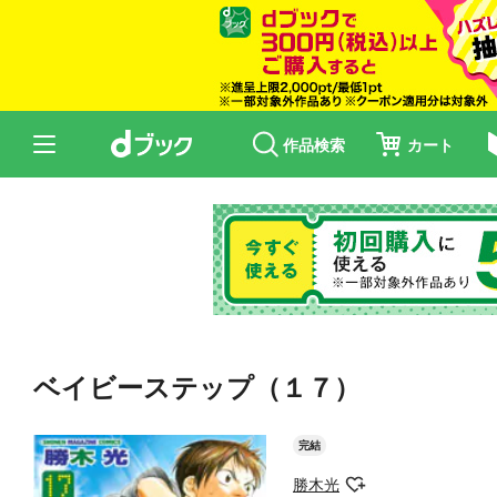
作品検索
カート
ベイビーステップ（１７）
完結
勝木光