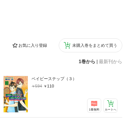
お気に入り登録
未購入巻をまとめて買う
1巻から
|
最新刊から
ベイビーステップ（３）
594
110
1冊無料
カートへ