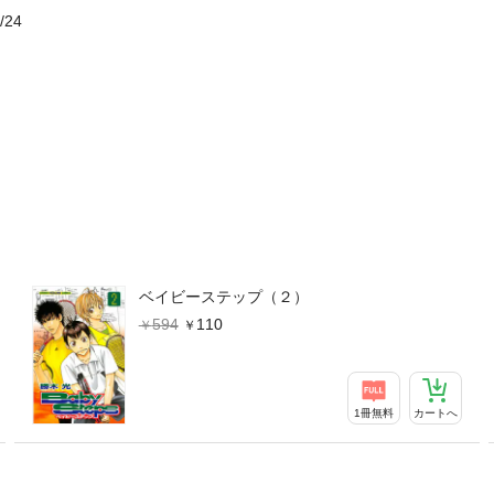
/24
ベイビーステップ（２）
594
110
1冊無料
カートへ