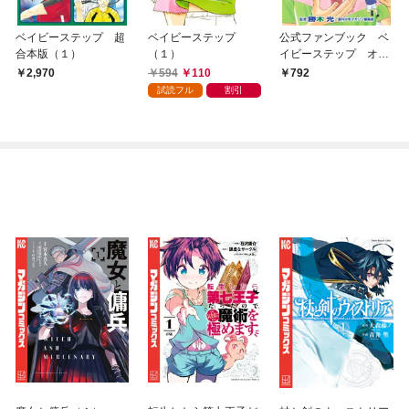
ベイビーステップ 超
ベイビーステップ
公式ファンブック ベ
合本版（１）
（１）
イビーステップ オー
ルＡノート
594
110
2,970
792
試読フル
割引