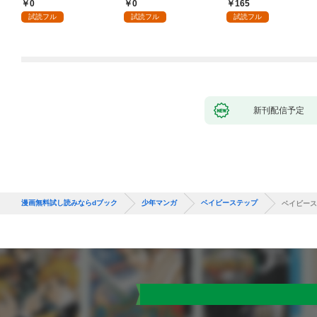
る～不人気の支援魔術
魔術師～辺境の地でス
売り) #1
0
0
165
師は給料泥棒だと魔術
ローライフを夢見る
試読フル
試読フル
試読フル
大学をクビになった
が、不届き者を倒して
が、出世した元教え子
いたら『最果ての魔
たちのおかげで何も困
女』と呼ばれるように
らない件～ 第1話
なる～ 第1話
新刊配信予定
漫画無料試し読みならdブック
少年マンガ
ベイビーステップ
ベイビース