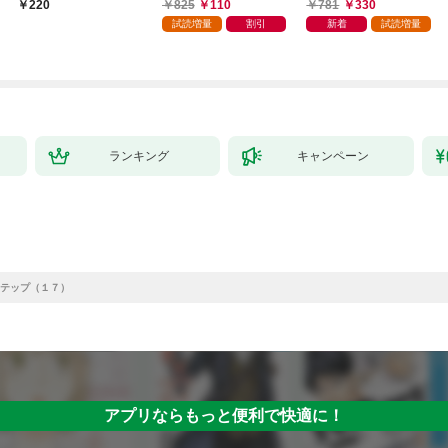
やってます。1
本版】 1巻
る～不人気の支援魔術
825
110
781
330
220
師は給料泥棒だと魔術
試読増量
割引
新着
試読増量
大学をクビになった
が、出世した元教え子
たちのおかげで何も困
らない件～【単行本
版】 1巻
ランキング
キャンペーン
テップ（１７）
アプリならもっと便利で快適に！