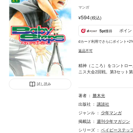
マンガ
594
(税込)
ポイン
5
pt
獲得
dカード利用でさらにポイント+2
返品不可
精神（こころ）をコントロー
ニス大会2回戦。第3セット
チにこそ真価を発揮する井出
試し読み
ついに決着の時－－！！
著者
勝木光
出版社
講談社
ジャンル
少年マンガ
掲載誌
週刊少年マガジン
シリーズ
ベイビーステッ