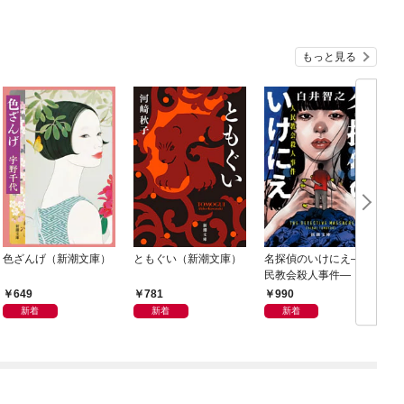
もっと見る
色ざんげ（新潮文庫）
ともぐい（新潮文庫）
名探偵のいけにえ—人
民教会殺人事件—（新
潮文庫）
649
781
990
新着
新着
新着