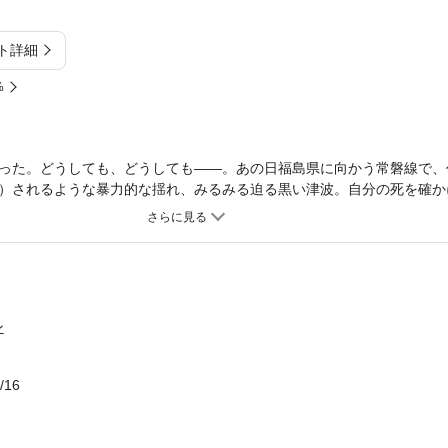
ト詳細
%
った。どうしても、どうしても——。あの日福島県に向かう常磐線で、
）されるような暴力的な揺れ、みるみる迫る黒い津波。自分の死を確か
ろしいほど繊細な星空だけが残っていた。地元の人々と支え合った極限
てを映し出す、渾身のルポルタージュ。（解説・石井光太）
ン
/16