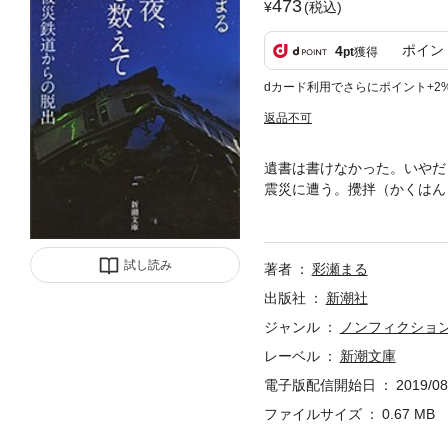
473
(税込)
ポイン
4
pt
獲得
dカード利用でさらにポイント+2
返品不可
遺書は書けなかった。いやだ
震災に遭う。攪拌（かくはん
夜、町は跡形もなく消え、恐
訪した現地で見て感じたすべ
試し読み
著者
彩瀬まる
出版社
新潮社
ジャンル
ノンフィクショ
レーベル
新潮文庫
電子版配信開始日
2019/08
ファイルサイズ
0.67 MB