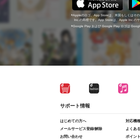
Appleのロゴ、App Storeは、米国もしくはそ
Inc.の商標です。App Storeは、Apple In
Google Play および Google Play ロゴは Go
サポート情報
はじめての方へ
対応機
メールサービス登録/解除
よくあ
お問い合わせ
ポイン