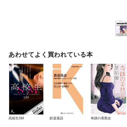
あわせてよく買われている本
高校生SM
鉄道落語
奇跡の美熟女