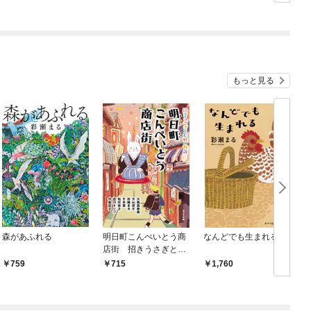
もっと見る
森があふれる
明日町こんぺいとう商
なんどでも生まれる
店街 招きうさぎと七
軒の物語【電子限定特
759
715
1,760
典付】