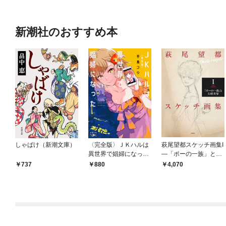
新潮社のおすすめ本
しゃばけ（新潮文庫）
〈完全版〉ＪＫハルは
萩尾望都スケッチ画集I
異世界で娼婦になった
—「ポーの一族」と幻
（新潮文庫nex）
想世界—
737
880
4,070