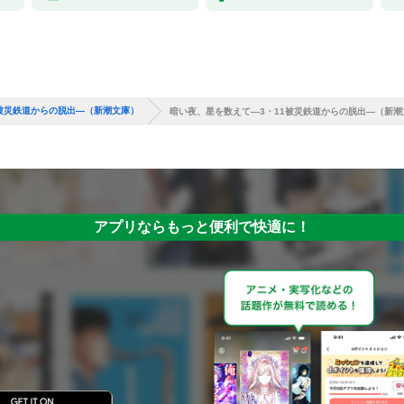
1被災鉄道からの脱出—（新潮文庫）
暗い夜、星を数えて—3・11被災鉄道からの脱出—（新潮
アプリならもっと便利で快適に！