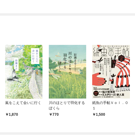
氏持ちの新卒OLな後輩
体験
とセフレ関係になって
しまった。
嵐をこえて会いに行く
川のほとりで羽化する
紙魚の手帖Ｖｏｌ．０
ぼくら
１
1,870
770
1,500