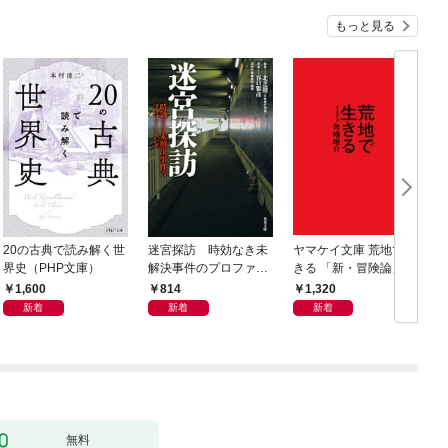
もっと見る
20の古典で読み解く世
迷宮探訪 時効なき未
ヤマケイ文庫 荒地で生
界史（PHP文庫）
解決事件のプロファイ
きる 「新・冒険論」改
リング
訂
1,600
814
1,320
新着
新着
新着
無料