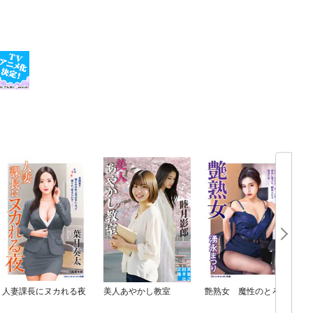
人妻課長にヌカれる夜
美人あやかし教室
艶熟女 魔性のとろ蜜