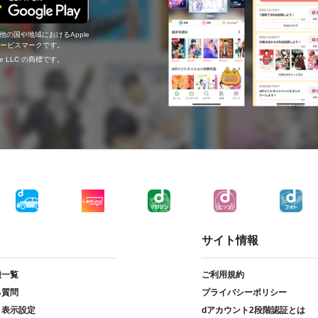
の他の国や地域におけるApple
c.のサービスマークです。
ogle LLC の商標です。
サイト情報
種一覧
ご利用規約
る質問
プライバシーポリシー
ト表示設定
dアカウント2段階認証とは