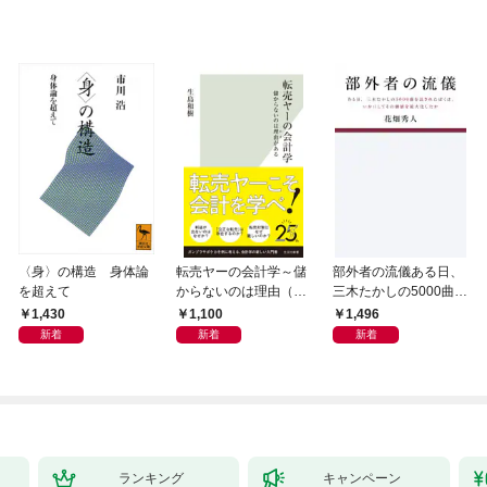
〈身〉の構造 身体論
転売ヤーの会計学～儲
部外者の流儀ある日、
を超えて
からないのは理由（わ
三木たかしの5000曲を
け）がある～
託されたぼくは、いか
1,430
1,100
1,496
にしてその価値を最大
新着
新着
新着
化したか
ランキング
キャンペーン