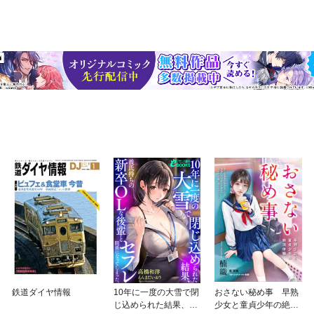
鉄道ダイヤ情報
10年に一度の大雪で閉
おさない秘め事 早熟
じ込められた結果、彼
少女と童貞少年の絶頂