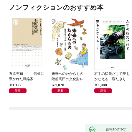
ノンフィクションのおすすめ本
石原莞爾 ――信仰に
未来へのたからもの
右手の指先だけで夢を
導かれた戦略家
陸前高田の文化財レス
かなえる 寝たきり系
キュー物語
男子ウッディの日々
1,122
1,870
1,980
新着
新着
新着
新刊配信予定