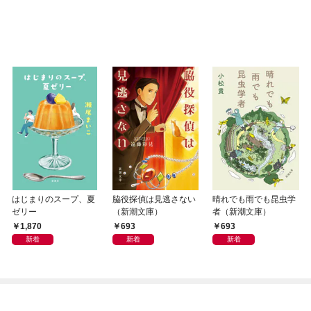
はじまりのスープ、夏
脇役探偵は見逃さない
晴れでも雨でも昆虫学
ゼリー
（新潮文庫）
者（新潮文庫）
1,870
693
693
新着
新着
新着