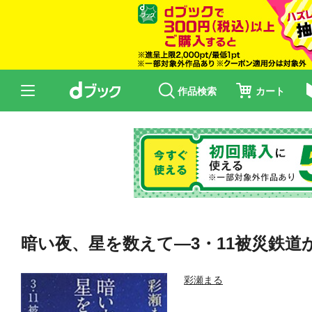
作品検索
カート
暗い夜、星を数えて—3・11被災鉄道
彩瀬まる