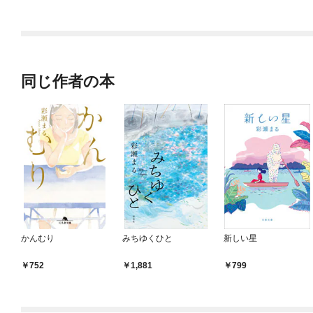
同じ作者の本
かんむり
みちゆくひと
新しい星
752
1,881
799