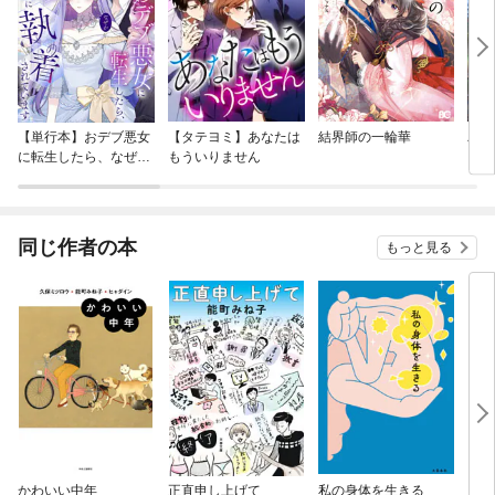
【単行本】おデブ悪女
【タテヨミ】あなたは
結界師の一輪華
バッ
に転生したら、なぜか
もういりません
ロイ
ラスボス王子様に執着
今世
されています
りが
てく
OMI
同じ作者の本
もっと見る
かわいい中年
正直申し上げて
私の身体を生きる
カウ