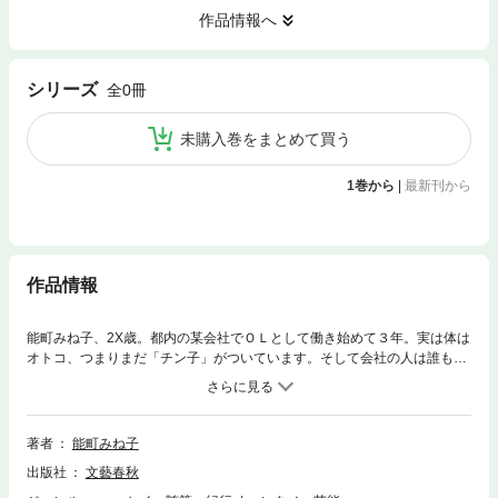
作品情報へ
シリーズ
全0冊
未購入巻をまとめて買う
1巻から
|
最新刊から
作品情報
能町みね子、2X歳。都内の某会社でＯＬとして働き始めて３年。実は体は
オトコ、つまりまだ「チン子」がついています。そして会社の人は誰もそ
のことを知りません…。文化祭に女装させられた楽しい高校時代。不可解
だった、オトコとしての初恋。大学を出てフツーに就職したものの、暗黒
のサラリーマン生活に耐え切れず、（戸籍はオトコのまま）ＯＬとなった
日々を、イラスト＋エッセイで淡々とご紹介。アメーバブログで大人気を
著者
能町みね子
博した、新米スローＯＬライフ。
出版社
文藝春秋