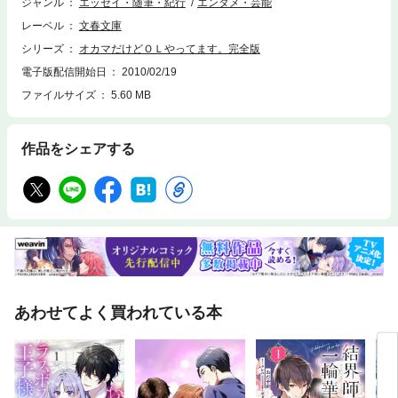
ジャンル
エッセイ・随筆・紀行
エンタメ・芸能
レーベル
文春文庫
シリーズ
オカマだけどＯＬやってます。完全版
電子版配信開始日
2010/02/19
ファイルサイズ
5.60 MB
作品をシェアする
あわせてよく買われている本