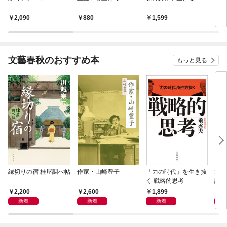
もり
保み
2,090
880
1,599
2,
雑談
文藝春秋のおすすめ本
もっと見る
縁切りの宿 桂屋調べ帖
作家・山崎豊子
「力の時代」を生き抜
本当
く 戦略的思考
話）
2,200
2,600
1,899
1,
新着
新着
新着