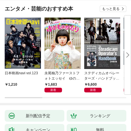
エンタメ・芸能のおすすめ本
もっと見る
日本映画navi vol.123
永尾柚乃ファーストフ
ステディカムオペレー
テレ
ォトエッセイ ゆのも
ターズ・ハンドブック
集 
のがたり
日本語版 電子版 第２
ーズ
1,683
6,600
1
1,210
版
ウル
新着
新着
【電
新刊配信予定
ランキング
キャンペーン
無料