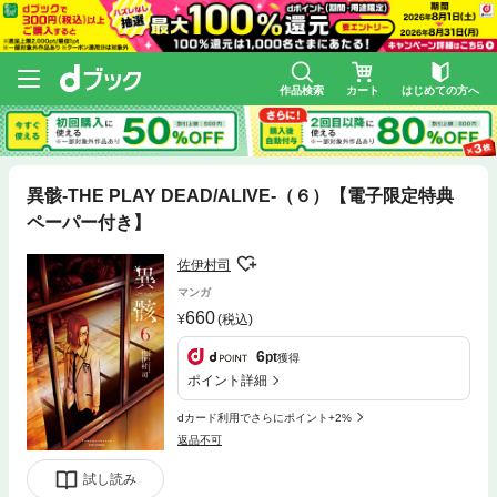
作品検索
カート
はじめての方へ
異骸-THE PLAY DEAD/ALIVE-（６）【電子限定特典
ペーパー付き】
佐伊村司
マンガ
660
(税込)
6
pt
獲得
ポイント詳細
dカード利用でさらにポイント+2%
返品不可
試し読み