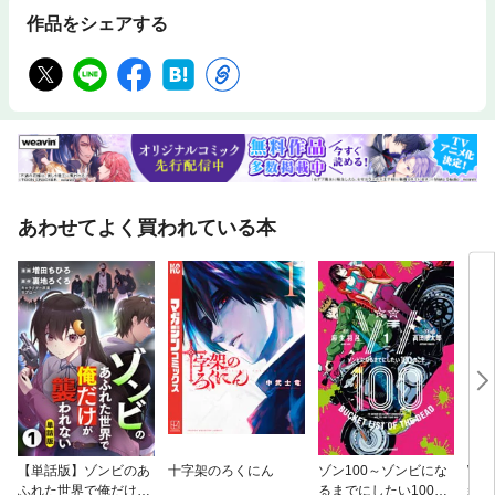
作品をシェアする
あわせてよく買われている本
【単話版】ゾンビのあ
十字架のろくにん
ゾン100～ゾンビにな
Wo
ふれた世界で俺だけが
るまでにしたい100の
装版