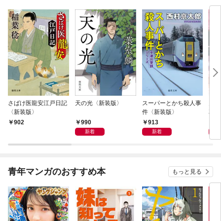
さばけ医龍安江戸日記
天の光〈新装版〉
スーパーとかち殺人事
鬼に
〈新装版〉
件〈新装版〉
花嫁
に溺
990
913
8
902
新着
新着
青年マンガのおすすめ本
もっと見る