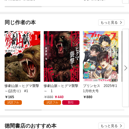
襲われない（フルカラ
こと～
ー）
同じ作者の本
もっと見る
惨劇山脈～ヒグマ襲撃
惨劇山脈～ヒグマ襲撃
プリンセス 2025年1
カン
～(話売り) #1
～ 1
1月特大号
165
880
440
880
8
試読フル
試読フル
割引
徳間書店のおすすめ本
もっと見る