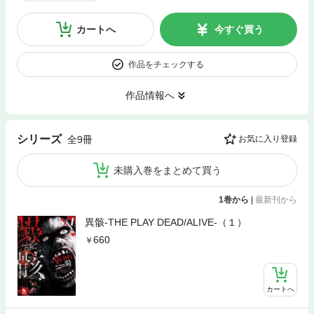
カートへ
今すぐ買う
作品をチェックする
作品情報へ
シリーズ
全9冊
お気に入り登録
未購入巻をまとめて買う
1巻から
|
最新刊から
異骸-THE PLAY DEAD/ALIVE-（１）
660
カートへ