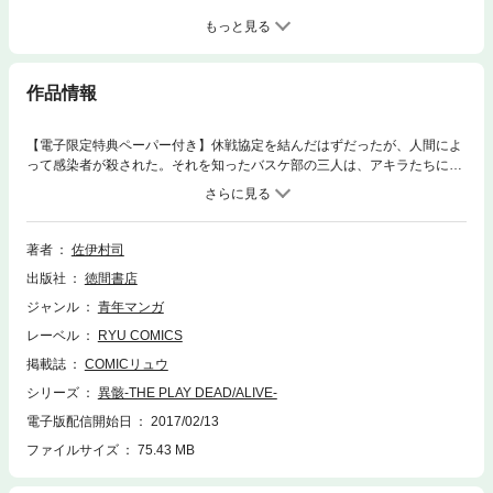
もっと見る
作品情報
【電子限定特典ペーパー付き】休戦協定を結んだはずだったが、人間によ
って感染者が殺された。それを知ったバスケ部の三人は、アキラたちに隠
れて武器を集めだした…。一方、感染者側に監禁されていた古池の解放が
決まる。しかしその解放には宝条の企てがあった…。そんなことは予想も
せず、純粋に古池の解放を喜ぶアキラたち。そして約束の三時間が経過―
―その時。アキラの目の前には信じられない光景が拡がった。
著者
佐伊村司
出版社
徳間書店
ジャンル
青年マンガ
レーベル
RYU COMICS
掲載誌
COMICリュウ
シリーズ
異骸-THE PLAY DEAD/ALIVE-
電子版配信開始日
2017/02/13
ファイルサイズ
75.43 MB