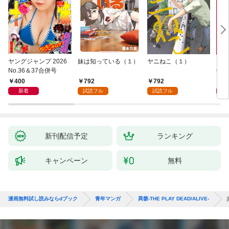
ヤングジャンプ 2026
妹は知っている（１）
ヤニねこ（１）
モー
No.36＆37合併号
6・3
日発
400
792
792
4
新着
試読フル
試読フル
新刊配信予定
ランキング
キャンペーン
無料
漫画無料試し読みならdブック
青年マンガ
異骸-THE PLAY DEAD/ALIVE-