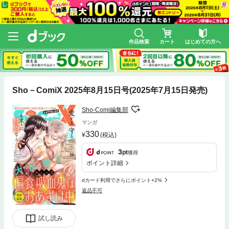
作品検索
カート
はじめての方へ
Sho－ComiX 2025年8月15日号(2025年7月15日発売)
Sho-Comi編集部
マンガ
330
(税込)
3
pt
獲得
ポイント詳細
dカード利用でさらにポイント+2%
返品不可
試し読み