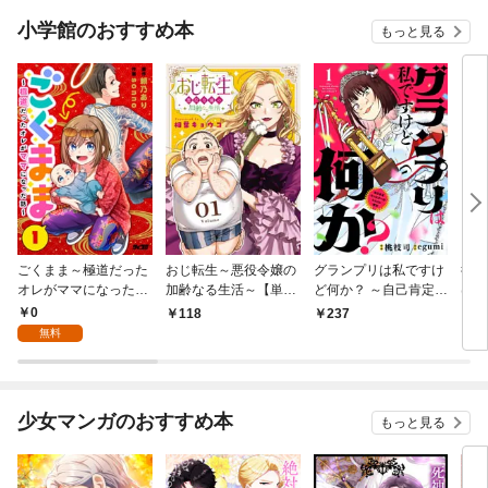
小学館のおすすめ本
もっと見る
ごくまま～極道だった
おじ転生～悪役令嬢の
グランプリは私ですけ
後宮
オレがママになった話
加齢なる生活～【単
ど何か？ ～自己肯定モ
は謎
～【単話】（１）
話】（１）
ンスターのミスコン無
（１
0
118
237
2
双～【単話】（１）
無料
少女マンガのおすすめ本
もっと見る