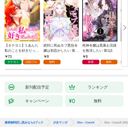
【タテヨミ】1.あんた
絶対に死ぬモブ悪役令
死神令嬢は黒幕お兄様
レベ
私のことを好きだった
嬢は初恋がしたい 第1
を救済したい 第1話
なり
の？
話
71
0
0
0
タテヨミ
試読フル
無料
新着
無料
新刊配信予定
ランキング
キャンペーン
無料
漫画無料試し読みならdブック
少女マンガ
Sho－ComiX
Sho－ComiX 2