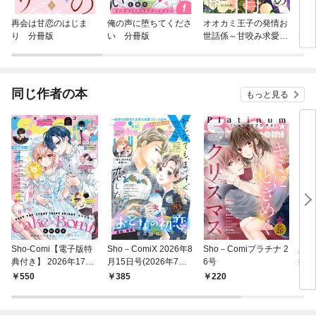
再会は甘恋のはじま
俺の声に堕ちてくださ
オオカミ王子の発情お
きみ
り 分冊版
い 分冊版
世話係～甘咬み求愛か
た 
らは逃げられない！？
～
同じ作者の本
もっと見る
Sho-Comi【電子版特
Sho－ComiX 2026年8
Sho－Comiプラチナ 2
胸き
典付き】 2026年17号
月15日号(2026年7月1
6号
描き
(2026年8月5日発売)
5日発売)
550
385
220
6