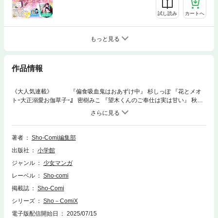
試し読み
カートへ
もっと見る
作品情報
《大人気連載》 『偏食吸血鬼はおあずけ中』 杉しっぽ 『花とメオ
トｰ大正溺愛お伽草子ｰ』 密樹みこ 『望木くんのご奉仕は実は甘い』 秋梨
いと 『あざとい君を落としたい！』 真村澪生 『おひとり様少女漫画家の
お気楽ぼっち生活』 華夜 『異世界で恋愛はビギナーです』 えりんご×柚原
テイル 『召喚され令嬢の贅沢な成り上がり離宮計画』 一乃木ことり×柚原
テイル 【次号予告】 次号9/15号は8月15日(金)配信予定！
著者
Sho-Comi編集部
出版社
小学館
ジャンル
少女マンガ
レーベル
Sho-comi
掲載誌
Sho-Comi
シリーズ
Sho－ComiX
電子版配信開始日
2025/07/15