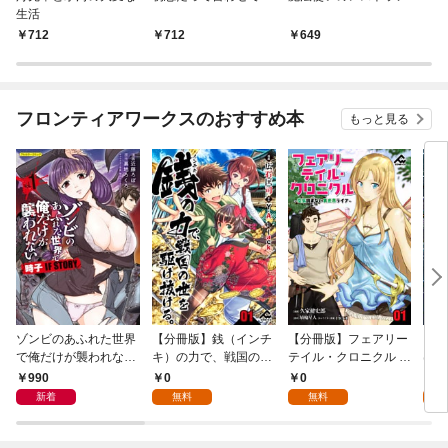
生活
712
712
649
フロンティアワークスのおすすめ本
もっと見る
ゾンビのあふれた世界
【分冊版】銭（インチ
【分冊版】フェアリー
【分
で俺だけが襲われない
キ）の力で、戦国の世
テイル・クロニクル ～
は勇
時子 IF STORY 1
を駆け抜ける。 第1話
空気読まない異世界ラ
ので
990
0
0
0
イフ～ 第1話
新着
無料
無料