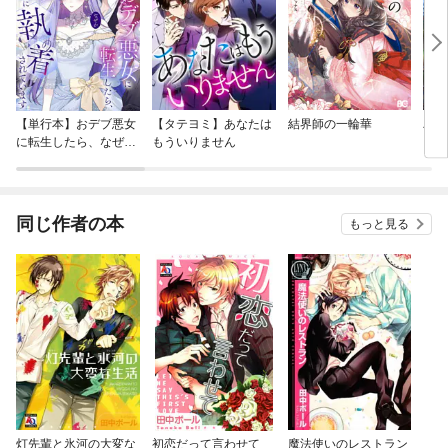
【単行本】おデブ悪女
【タテヨミ】あなたは
結界師の一輪華
バッ
に転生したら、なぜか
もういりません
ロイ
ラスボス王子様に執着
今世
されています
りが
てく
OMI
同じ作者の本
もっと見る
灯先輩と氷河の大変な
初恋だって言わせて
魔法使いのレストラン