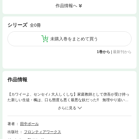
作品情報へ
シリーズ
全0冊
未購入巻をまとめて買う
1巻から
|
最新刊から
作品情報
【カワイーよ、センセイ♪ 大人しくしな】家庭教師として啓吾が受け持っ
た新しい生徒・楓は、口も態度も悪く最悪な奴だった!! 無理やり追い出
そうとする楓に押し倒されてしまう啓吾だが、ふとした瞬間に覗く楓の表
情が気になって……。【DariaラブコレSP vol.8収録作品】
著者
田中ボール
出版社
フロンティアワークス