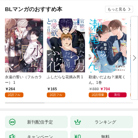
BLマンガのおすすめ本
もっと見る
永遠の誓い（フルカラ
ふしだらな花摘み男 1
勘違いだよね？瀬尾く
薄明
ー） 1
ん。1巻
版】
264
165
880
704
8
試読フル
試読フル
試読増量
割引
試
新刊配信予定
ランキング
キャンペーン
無料