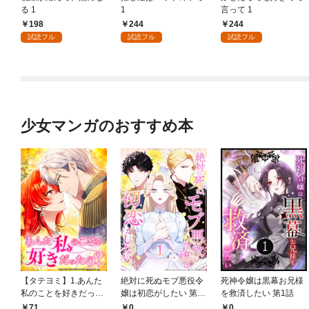
る 1
1
言って 1
198
244
244
試読フル
試読フル
試読フル
少女マンガのおすすめ本
【タテヨミ】1.あんた
絶対に死ぬモブ悪役令
死神令嬢は黒幕お兄様
私のことを好きだった
嬢は初恋がしたい 第1
を救済したい 第1話
の？
話
71
0
0