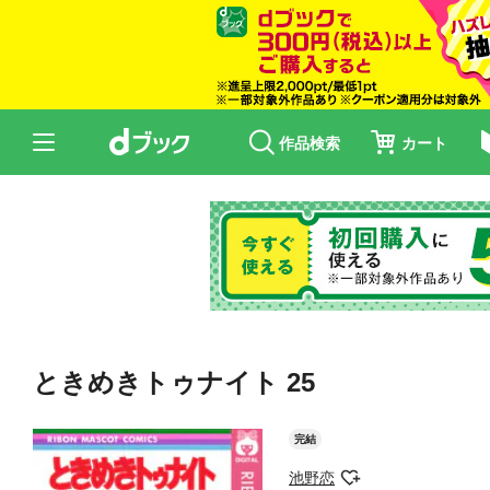
作品検索
カート
ときめきトゥナイト 25
完結
池野恋