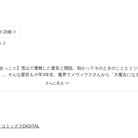
ト詳細
%
女っこ☆】雪山で遭難した愛良と開陸。助かってそのときのことヒミツ
…。そんな愛良も小学3年生。魔界でメヴィウスさんから「大魔女にな
～☆ 鈴世の先生姿も見られる第25巻！
ミックスDIGITAL