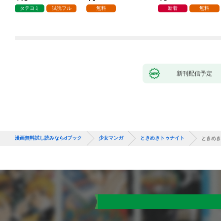
タテヨミ
試読フル
無料
新着
無料
新刊配信予定
漫画無料試し読みならdブック
少女マンガ
ときめきトゥナイト
ときめき