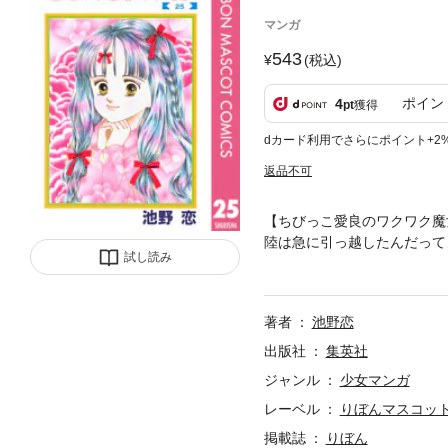
マンガ
543
(税込)
ポイン
4
pt
獲得
dカード利用でさらにポイント+2
返品不可
【ちびっこ愛良のワクワク魔
陸は急に引っ越したんだって
試し読み
よー。わ～い、なんか楽しそ
著者
池野恋
出版社
集英社
ジャンル
少女マンガ
レーベル
りぼんマスコットコ
掲載誌
りぼん