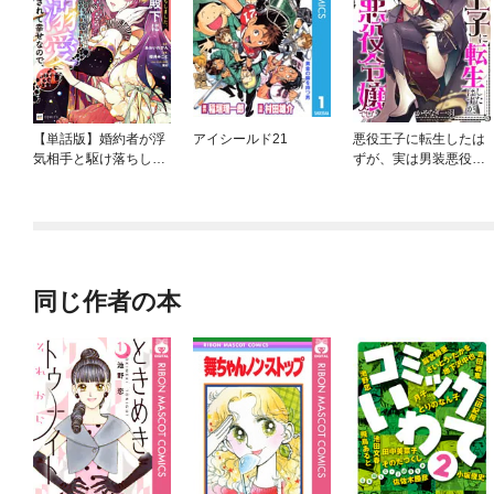
【単話版】婚約者が浮
アイシールド21
悪役王子に転生したは
気相手と駆け落ちしま
ずが、実は男装悪役令
した。王子殿下に溺愛
嬢でした
されて幸せなので、今
さら戻りたいと言われ
ても困ります。
同じ作者の本