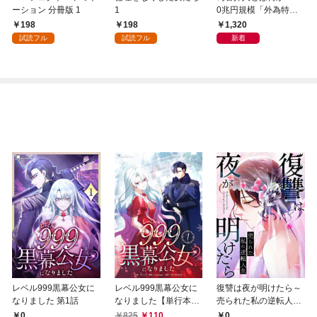
ーション 分冊版 1
1
0兆円規模「外為特
会」が生まれた謎
198
198
1,320
試読フル
試読フル
新着
レベル999黒幕公女に
レベル999黒幕公女に
復讐は夜が明けたら～
なりました 第1話
なりました【単行本
売られた私の逆転人生
版】 1巻
(1)
0
825
110
0