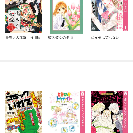
傷モノの花嫁 分冊版
彼氏彼女の事情
乙女椿は笑わない