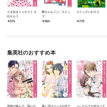
ときめきトゥナイト そ
舞ちゃんノン・ストッ
コミックいわて２
れから 1
プ
575
564
770
集英社のおすすめ本
視線が絡んで、熱にな
推し活はベッドの中で
ふしだらでも好きって