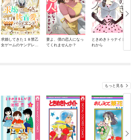
求婚してきた１８禁乙
妻よ、僕の恋人になっ
ときめきトゥナイト そ
女ゲームのヤンデレ王
てくれませんか？
れから
子からの執着愛、断固
拒否しないとバッドエ
ンド！？…は嫌なので
絶対婚約回避します！
もっと見る