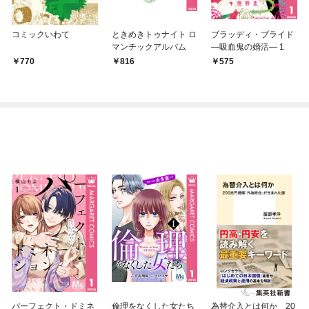
コミックいわて
ときめきトゥナイト ロ
ブラッディ・ブライド
マンチックアルバム
―吸血鬼の婚活― 1
770
816
575
パーフェクト・ドミネ
倫理をなくした女たち
為替介入とは何か 20