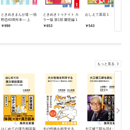
ときめきまんが道 ―池
ときめきトゥナイト カ
おしえて菜花 1
野恋40周年本― 上
ラー版 第1部 蘭世編 1
か
990
653
543
もっと見る
はじめての漢方相談薬
犬の性格を科学する
大江健三郎を読む 文
ヤ