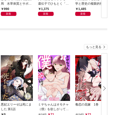
局 水草体質とサボテ
遺伝子でひもとく「最
学と歴史の複眼的視点
N
ン体質
良の友」の進化
から
990
1,375
1,485
新着
新着
新着
もっと見る
悪妃エリーゼは死にま
ミヤちゃんはオモチャ
毒恋の花嫁 1巻
した 第1話
（僕）を欲しがってい
る 1巻
0
143
71
143
71