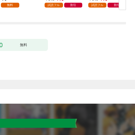
無料
試読フル
割引
試読フル
割引
無料