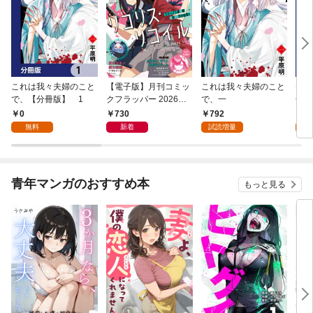
これは我々夫婦のこと
【電子版】月刊コミッ
これは我々夫婦のこと
チェ
で、【分冊版】 1
クフラッパー 2026年9
で、一
冊版
月号
0
730
792
0
無料
新着
試読増量
青年マンガのおすすめ本
もっと見る