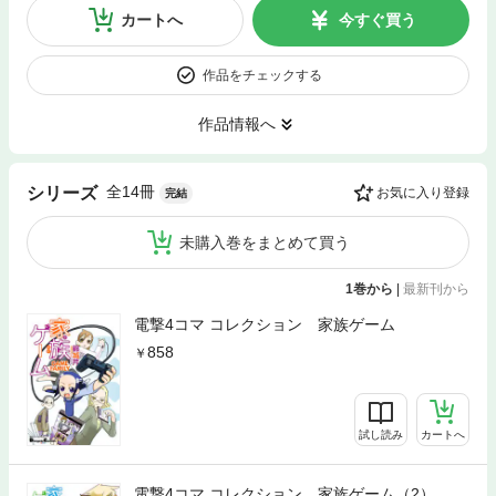
カートへ
今すぐ買う
作品をチェックする
作品情報へ
全14冊
シリーズ
お気に入り登録
完結
未購入巻をまとめて買う
1巻から
|
最新刊から
電撃4コマ コレクション 家族ゲーム
858
試し読み
カートへ
電撃4コマ コレクション 家族ゲーム（2）