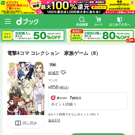
作品検索
カート
はじめての方へ
電撃4コマ コレクション 家族ゲーム（8）
完結
鈴城芹
マンガ
858
(税込)
7
pt
獲得
ポイント詳細
dカード利用でさらにポイント+2%
返品不可
試し読み