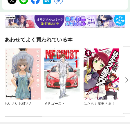
あわせてよく買われている本
ちいさいお姉さん
ＭＦゴースト
はたらく魔王さま！
ダン