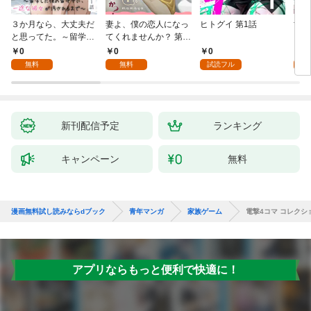
３か月なら、大丈夫だ
妻よ、僕の恋人になっ
ヒトグイ 第1話
世界
と思ってた。～留学し
てくれませんか？ 第1
レベ
た僕の留守中に、一途
話
0
0
0
0
な彼女が汚されるまで
無料
無料
試読フル
～ 1話
新刊配信予定
ランキング
キャンペーン
無料
漫画無料試し読みならdブック
青年マンガ
家族ゲーム
電撃4コマ コレクシ
アプリならもっと便利で快適に！