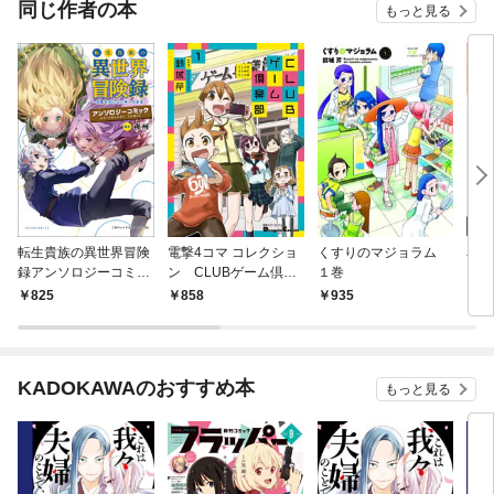
同じ作者の本
もっと見る
転生貴族の異世界冒険
電撃4コマ コレクショ
くすりのマジョラム
看
録アンソロジーコミッ
ン CLUBゲーム倶楽
１巻
１巻
ク(ポルカコミックス)1
部(1)
825
858
935
9
KADOKAWAのおすすめ本
もっと見る