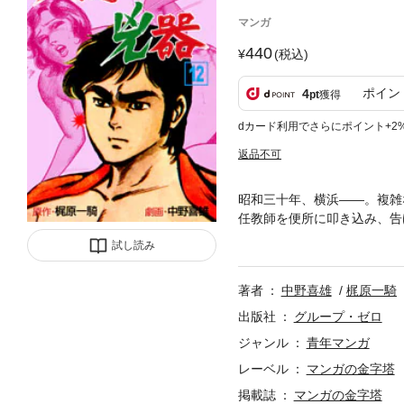
マンガ
440
(税込)
ポイン
4
pt
獲得
dカード利用でさらにポイント+2
返品不可
昭和三十年、横浜――。複雑
任教師を便所に叩き込み、告
したところを追ってきた米兵
試し読み
警部補に頭突きをかましての
等少年院に収監されることに
著者
中野喜雄
梶原一騎
空手の師匠・大元烈山と出会
身となる。それでも「人間兇
出版社
グループ・ゼロ
技、プロレス、犯罪、裏切り
ジャンル
青年マンガ
カレスク空手ロマン、ファン
レーベル
マンガの金字塔
掲載誌
マンガの金字塔