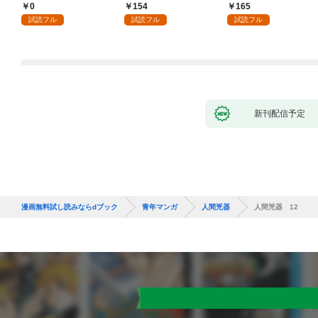
0
154
165
試読フル
試読フル
試読フル
新刊配信予定
漫画無料試し読みならdブック
青年マンガ
人間兇器
人間兇器 12