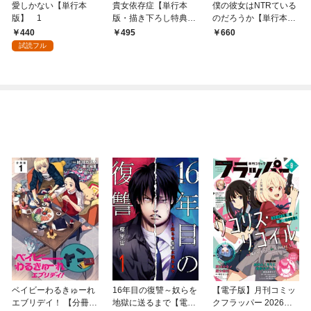
愛しかない【単行本
貴女依存症【単行本
僕の彼女はNTRている
版】 1
版・描き下ろし特典付
のだろうか【単行本
き】 1
版・特典付き】 1
440
495
660
試読フル
ベイビーわるきゅーれ
16年目の復讐～奴らを
【電子版】月刊コミッ
エブリデイ！ 【分冊
地獄に送るまで【電子
クフラッパー 2026年9