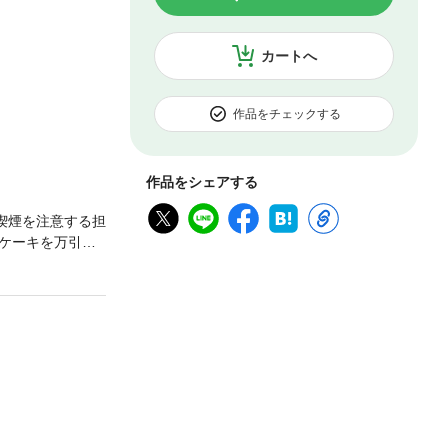
カートへ
作品をチェックする
作品をシェアする
喫煙を注意する担
ケーキを万引き
、取り調べする
件を起こし、特
年院を出た後、
山から追われる
―― !? 格闘
決算たる幻のピ