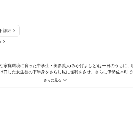
ト詳細
%
な家庭環境に育った中学生・美影義人(みかげよしと)は一日のうちに、
げ口した女生徒の下半身をさらし尻に怪我をさせ、さらに伊勢佐木町で
をドブ川にぶち込み、とやりたい放題の暴れっぷり。ついには補導され
け、少年鑑別所へ送られる。しかしそこでも凶暴な非行を重ねて傷害事
なるが……？ 金と権力、暴力で人生を歩む野望を持った美影義人。少
うも、その師匠をも何度となく裏切って犯罪を重ね、世界的に警察や烈
器」として、悪の成り上がりを目指す美影義人。彼の往く路に待つものは
、恐喝、裏社会、政治、恋愛、強姦、絆――。梶原一騎の要素総ての総
の期待に応え、ついに復活を遂げる！