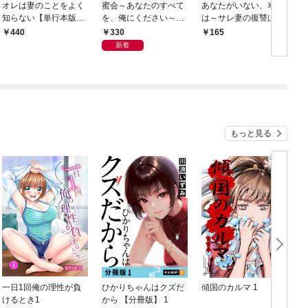
オレは妻のことをよく
蜜会～あなたのすべて
あなたがいない、幸せ
知らない【単行本版】
を、俺にください～
は～サレ妻の復讐は花
1
【単行本版】 1
束と共に～ 1 モラ
330
440
165
ハラ夫
新着
もっと見る
一日1回俺の理性が負
ひかりちゃんはクズだ
傾国のカルマ 1
けるとき1
から 【分冊版】 1
版