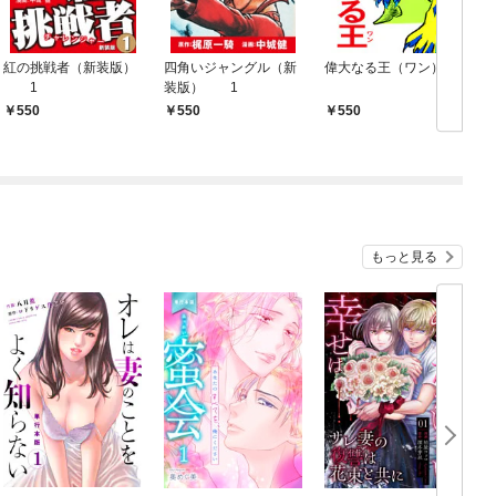
紅の挑戦者（新装版）
四角いジャングル（新
偉大なる王（ワン）
1
装版） 1
550
550
550
もっと見る