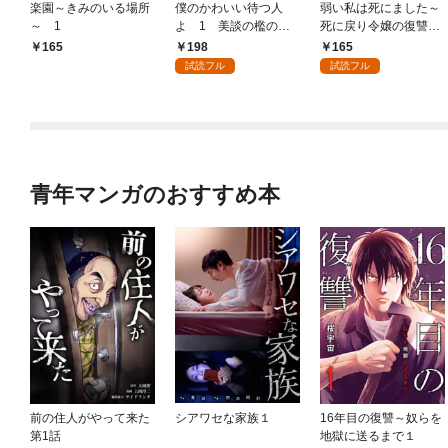
楽園～きみのいる場所
僕のかわいい待つ人
弱い私は死にました～
～ 1
よ 1 美談の檻のな
死に戻り令嬢の復讐
か
～ 1
198
165
165
試読フル
試読フル
青年マンガのおすすめ本
前の住人がやって来た
シアワセな家族１
16年目の復讐～奴らを
第1話
地獄に送るまで１