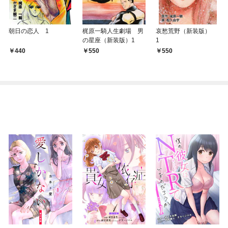
朝日の恋人 1
梶原一騎人生劇場 男
哀愁荒野（新装版）
の星座（新装版）1
1
440
550
550