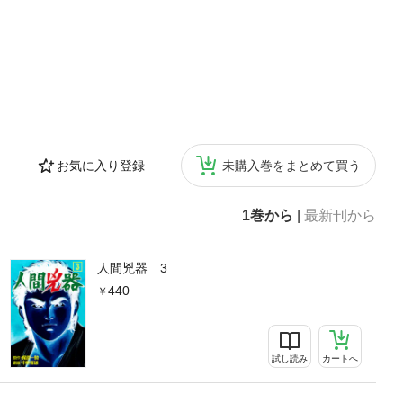
お気に入り登録
未購入巻をまとめて買う
1巻から
|
最新刊から
人間兇器 3
440
試し読み
カートへ