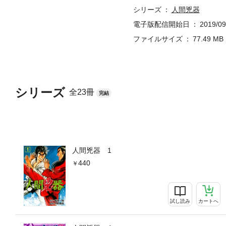
シリーズ
人間兇器
電子版配信開始日
2019/09
ファイルサイズ
77.49 MB
シリーズ
全23冊
完結
人間兇器 1
440
試し読み
カートへ