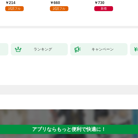
版】 1
単行本版】１
月号
214
660
730
試読フル
試読フル
新着
ランキング
キャンペーン
アプリならもっと便利で快適に！