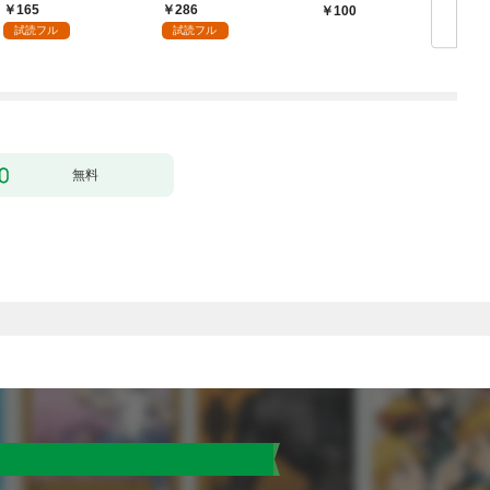
165
286
100
試読フル
試読フル
無料