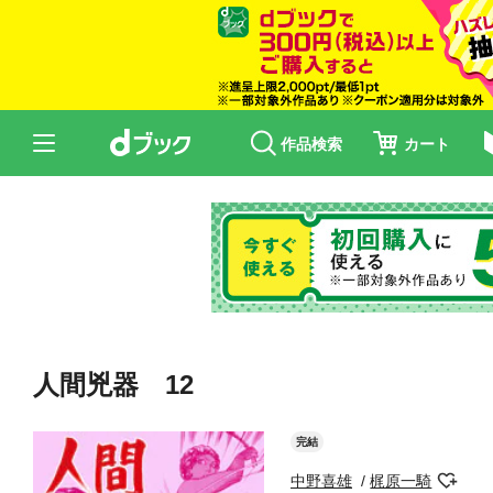
作品検索
カート
人間兇器 12
完結
中野喜雄
梶原一騎