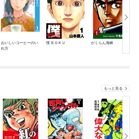
おいしいコーヒーのい
僕 ＢＯＫＵ
がくらん海峡
れ方
もっと見る