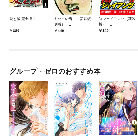
愛と誠 完全版 1
キックの鬼 （新装復
侍ジャイアンツ（新装
刻版） 1
版） 1
880
440
440
グループ・ゼロのおすすめ本