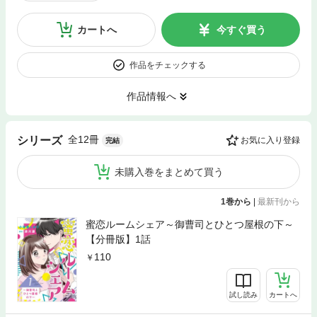
カートへ
今すぐ買う
作品をチェックする
作品情報へ
全12冊
シリーズ
お気に入り登録
完結
未購入巻をまとめて買う
1巻から
|
最新刊から
蜜恋ルームシェア～御曹司とひとつ屋根の下～
【分冊版】1話
110
試し読み
カートへ