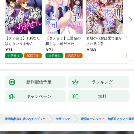
【タテヨミ】1.あなた
【タテヨミ】1.運命の
岩肌の花嫁は愛で溶か
愛し
はもういりません
相手は上司だった
される 1巻
い 
71
71
1
363
タテヨミ
試読フル
タテヨミ
試読フル
試
新刊配信予定
ランキング
キャンペーン
無料
漫画無料試し読みならdブック
女性マンガ
蜜恋ルームシェア～御曹司とひとつ屋