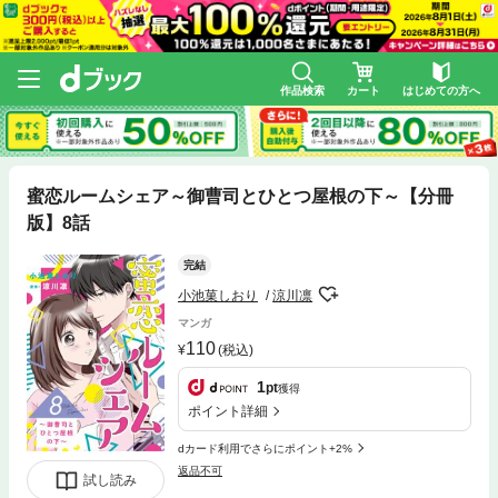
作品検索
カート
はじめての方へ
蜜恋ルームシェア～御曹司とひとつ屋根の下～【分冊
版】8話
完結
小池菓しおり
涼川凛
マンガ
110
(税込)
1
pt
獲得
ポイント詳細
dカード利用でさらにポイント+2%
返品不可
試し読み