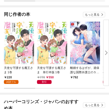
話～(話売り)
同じ作者の本
もっと見る
天使を守護する魔王さ
天使を守護する魔王さ
離婚するはずが、過保
完全
ま 1巻
ま 単行本版 1巻
護な国際弁護士の５年
の警
越し溺愛モードが覚醒
愛さ
220
770
550
7
792
しました
試読フル
割引
ハーパーコリンズ・ジャパンのおすす
もっと見る
め本