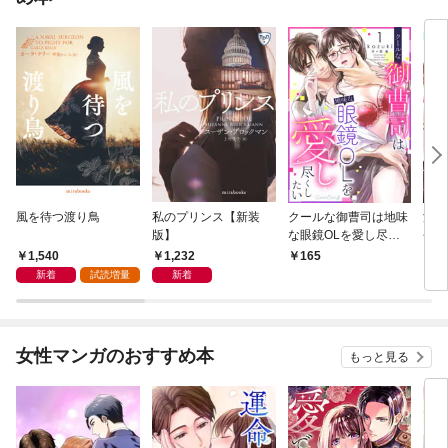
風を待つ渡り鳥
私のプリンス【新装
クールな御曹司は地味
濃蜜
版】
な眼鏡OLを愛し尽く
長の
したい【分冊版】 1
版】
1,540
1,232
165
1
話
新着
試読増量
新着
女性マンガのおすすめ本
もっと見る