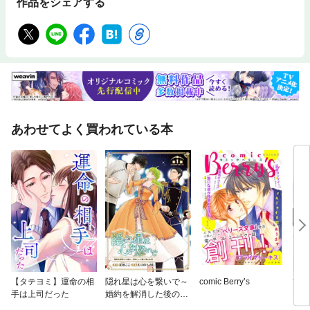
作品をシェアする
あわせてよく買われている本
【タテヨミ】運命の相
隠れ星は心を繋いで～
comic Berry’s
世界
手は上司だった
婚約を解消した後の、
美味しいご飯と恋のお