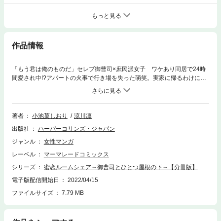
もっと見る
作品情報
「もう君は俺のものだ」セレブ御曹司×庶民派女子 ワケあり同居で24時
間愛され中!?アパートの火事で行き場を失った萌笑。実家に帰るわけにも
いかず、大手不動産屋に助けを求めるも、担当窓口・松野下の冷たい対応
に思わず不満をぶつけてしまう。慌ててお店を出た萌笑だったが、なぜか
松野下が追いかけてきた！そして、ある条件で松野下が住む高級マンショ
ンルームシェアを提案してきて……?
著者
小池菓しおり
涼川凛
出版社
ハーパーコリンズ・ジャパン
ジャンル
女性マンガ
レーベル
マーマレードコミックス
シリーズ
蜜恋ルームシェア～御曹司とひとつ屋根の下～【分冊版】
電子版配信開始日
2022/04/15
ファイルサイズ
7.79 MB