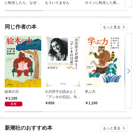
に転生したら、なぜか
もういりません
ロインに転生した私、
ラスボス王子様に執着
今世では恋愛するつも
されています
りがチートな兄が離し
てくれません！？@C
OMIC
同じ作者の本
もっと見る
絵本の力
小川洋子が読みとく
学ぶ力
笑い
『アンネの日記』 NH
1,100
K「100分de名著」ブ
850
1,100
1,
新着
ックス編
新潮社のおすすめ本
もっと見る