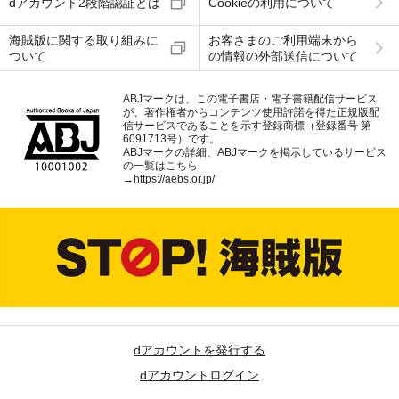
dアカウント2段階認証とは
Cookieの利用について
海賊版に関する取り組みに
お客さまのご利用端末から
ついて
の情報の外部送信について
ABJマークは、この電子書店・電子書籍配信サービス
が、著作権者からコンテンツ使用許諾を得た正規版配
信サービスであることを示す登録商標（登録番号 第
6091713号）です。
ABJマークの詳細、ABJマークを掲示しているサービス
の一覧はこちら
→
https://aebs.or.jp/
dアカウントを発行する
dアカウントログイン