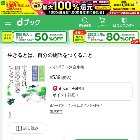
作品検索
カート
はじめての方へ
生きるとは、自分の物語をつくること
小川洋子
河合隼雄
539
(税込)
4
pt
獲得
ポイント詳細
dカード利用でさらにポイント+2%
返品不可
試し読み