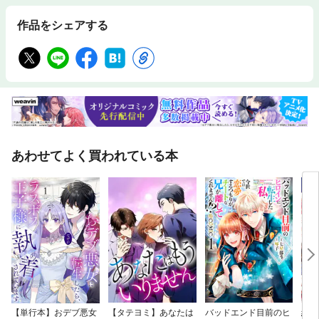
作品をシェアする
あわせてよく買われている本
【単行本】おデブ悪女
【タテヨミ】あなたは
バッドエンド目前のヒ
結界