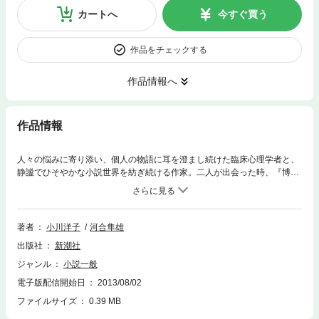
カートへ
今すぐ買う
作品をチェックする
作品情報へ
作品情報
人々の悩みに寄り添い、個人の物語に耳を澄まし続けた臨床心理学者と、
静謐でひそやかな小説世界を紡ぎ続ける作家。二人が出会った時、『博士
の愛した数式』の主人公たちのように、「魂のルート」が開かれた。子供
の力、ホラ話の効能、箱庭のこと、偶然について、原罪と原悲、個人の物
語の発見……。それぞれの「物語の魂」が温かく響き合う、奇跡のような
河合隼雄の最後の対話。
著者
小川洋子
河合隼雄
出版社
新潮社
ジャンル
小説一般
電子版配信開始日
2013/08/02
ファイルサイズ
0.39 MB