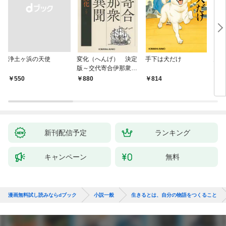
浄土ヶ浜の天使
変化（へんげ） 決定
手下は犬だけ
鬼役
版～交代寄合伊那衆異
聞（1）～
￥550
880
814
7
新刊配信予定
ランキング
キャンペーン
無料
漫画無料試し読みならdブック
小説一般
生きるとは、自分の物語をつくること