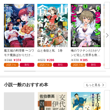
魔王城の料理番 〜コワ
山と食欲と私 1巻
俺のワクチンだけがゾ
クマ
モテ魔族ばかりだけ
ンビ化した世界を救え
ど、ホワイトな職場で
る 1巻
748
374
572
286
770
385
7
す〜 1巻
試読フル
割引
試読フル
割引
試読フル
割引
試
小説一般のおすすめ本
もっと見る