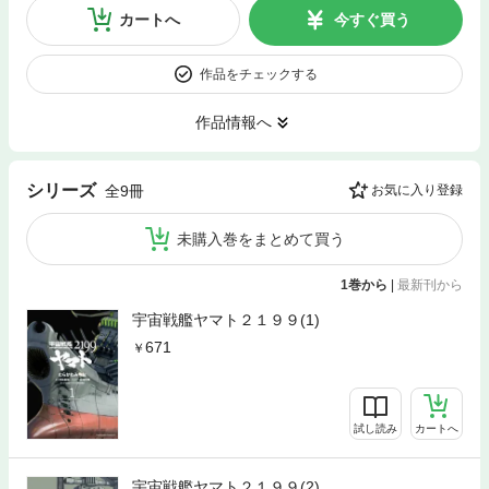
カートへ
今すぐ買う
作品をチェックする
作品情報へ
シリーズ
全9冊
お気に入り登録
未購入巻をまとめて買う
1巻から
|
最新刊から
宇宙戦艦ヤマト２１９９(1)
671
試し読み
カートへ
宇宙戦艦ヤマト２１９９(2)