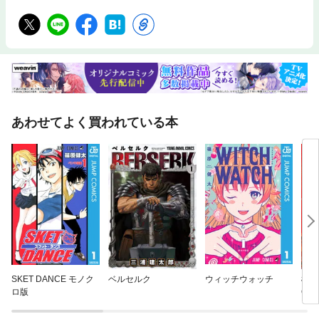
あわせてよく買われている本
SKET DANCE モノク
ベルセルク
ウィッチウォッチ
機動
ロ版
ORI