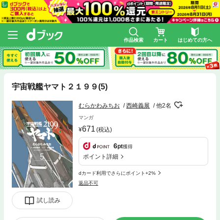
作品検索
カート
はじめての方へ
宇宙戦艦ヤマト２１９９(5)
むらかわみちお
西崎義展
他2名
マンガ
671
(税込)
6
pt
獲得
ポイント詳細
dカード利用でさらにポイント+2%
返品不可
試し読み