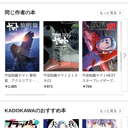
同じ作者の本
もっと見る
宇宙戦艦ヤマト 黎明
宇宙戦艦ヤマト２１９
宇宙戦艦ヤマトNEXT
ガー
篇 アクエリアス・ア
９(1)
スターブレイザーズΛ
ー 
ルゴリズム
（１）
魔女
1,485
671
704
6
KADOKAWAのおすすめ本
もっと見る