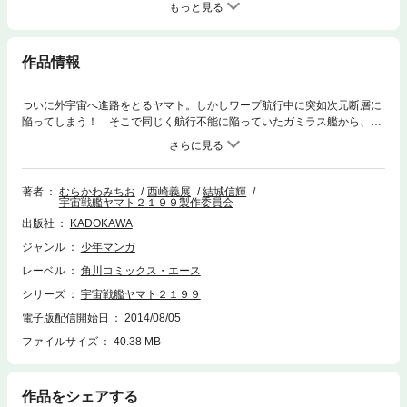
もっと見る
作品情報
ついに外宇宙へ進路をとるヤマト。しかしワープ航行中に突如次元断層に
陥ってしまう！ そこで同じく航行不能に陥っていたガミラス艦から、青
い肌の少女・メルダ・ディッツ少尉が使者として送り込まれてくる。彼女
の口から出た意外な申し入れとは…!? TVアニメ「宇宙戦艦ヤマト２１９
９」公式コミカライズ第５巻！
著者
むらかわみちお
西崎義展
結城信輝
宇宙戦艦ヤマト２１９９製作委員会
出版社
KADOKAWA
ジャンル
少年マンガ
レーベル
角川コミックス・エース
シリーズ
宇宙戦艦ヤマト２１９９
電子版配信開始日
2014/08/05
ファイルサイズ
40.38 MB
作品をシェアする