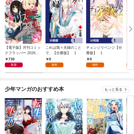
【電子版】月刊コミッ
これは我々夫婦のこと
チェンジリベンジ【分
チェ
クフラッパー 2026年9
で、【分冊版】 1
冊版】 1
月号
730
0
0
7
新着
無料
無料
試
少年マンガのおすすめ本
もっと見る