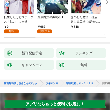
転生したけどステータ
創成魔法の再現者 1
きのした魔法工務店
王位
ス「魅力」に全振
異世界工法で最強の家
兆候
り！？(1)
づくりを（コミック）
入れ
0
682
0
748
１
る。
無料
試読フル
新刊配信予定
ランキング
キャンペーン
無料
漫画無料試し読みならdブック
少年マンガ
宇宙戦艦ヤマト２１９９
宇宙戦
アプリならもっと便利で快適に！