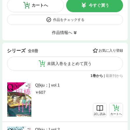
カートへ
今すぐ買う
作品をチェックする
作品情報へ
シリーズ
全8冊
お気に入り登録
未購入巻をまとめて買う
1巻から
|
最新刊から
Q[kju；] vol.1
607
試し読み
カートへ
Q[kju；] vol.2