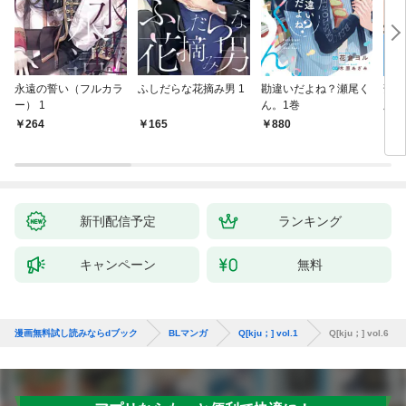
永遠の誓い（フルカラ
ふしだらな花摘み男 1
勘違いだよね？瀬尾く
薄明
ー） 1
ん。1巻
版】
264
165
880
8
新刊配信予定
ランキング
キャンペーン
無料
漫画無料試し読みならdブック
BLマンガ
Q[kju；] vol.1
Q[kju；] vol.6