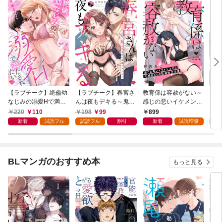
【ラブチーク】絶倫幼
【ラブチーク】春宮さ
教育係は容赦がない～
花降
なじみの溺愛Hで満た
んは夜もデキる～鬼上
感じの悪いイケメン上
されたい act.1
司は私の専属セラピス
司と不感症OLの耽溺
220
110
198
99
899
1
ト～ act.1
性交治療～【コミック
新着
試読フル
試読フル
割引
新着
試読増量
試
ス版】
BLマンガのおすすめ本
もっと見る