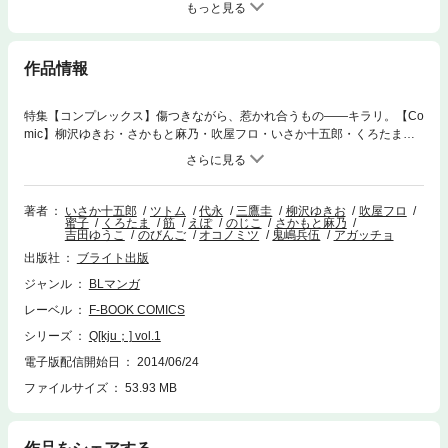
もっと見る
作品情報
特集【コンプレックス】傷つきながら、惹かれ合うもの――キラリ。【Co
mic】柳沢ゆきお・さかもと麻乃・吹屋フロ・いさか十五郎・くろたま・
アガッチョ・ツトム
著者
いさか十五郎
ツトム
代永
三鷹圭
柳沢ゆきお
吹屋フロ
蜜子
くろたま
筋
えぽ
のじこ
さかもと麻乃
吉田ゆうこ
のびんご
オコノミツ
鬼嶋兵伍
アガッチョ
出版社
ブライト出版
ジャンル
BLマンガ
レーベル
F-BOOK COMICS
シリーズ
Q[kju；] vol.1
電子版配信開始日
2014/06/24
ファイルサイズ
53.93 MB