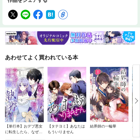
作品をシェアする
あわせてよく買われている本
【単行本】おデブ悪女
【タテヨミ】あなたは
結界師の一輪華
バッ
に転生したら、なぜか
もういりません
ロイ
ラスボス王子様に執着
今世