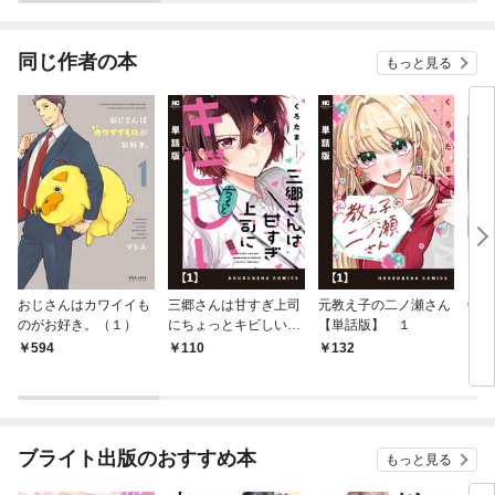
されています
りが
てく
OMI
同じ作者の本
もっと見る
おじさんはカワイイも
三郷さんは甘すぎ上司
元教え子の二ノ瀬さん
Cha
のがお好き。（１）
にちょっとキビしい
【単話版】 １
ゅん-
【単話版】 １
594
110
132
5
ブライト出版のおすすめ本
もっと見る