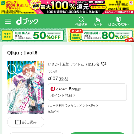
作品検索
カート
はじめての方へ
Q[kju；] vol.6
いさか十五郎
ツトム
他15名
マンガ
607
(税込)
5
pt
獲得
ポイント詳細
dカード利用でさらにポイント+2%
返品不可
試し読み