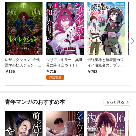
レザレクション -近代
シリアルキラー 異世
最強英雄と無表情カワ
シリ
医学の怪人ジョン・ハ
界に降り立つ（１）
イイ暗殺者のラブラブ
に降
ンター- 連載版 第1話
新婚生活 １巻
トル
715
165
792
7
少年の眼
試読増量
青年マンガのおすすめ本
もっと見る