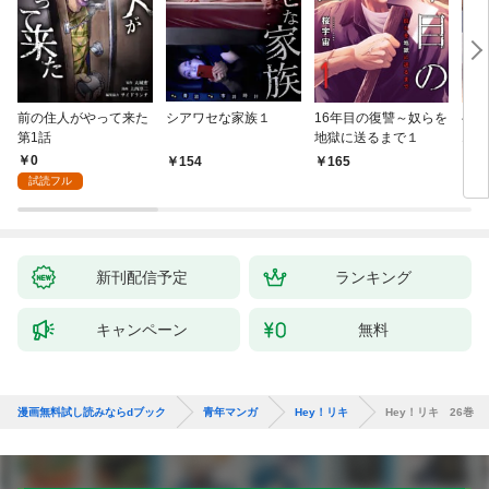
前の住人がやって来た
シアワセな家族１
16年目の復讐～奴らを
ベイ
第1話
地獄に送るまで１
エブ
版】
0
154
165
2
試読フル
新刊配信予定
ランキング
キャンペーン
無料
漫画無料試し読みならdブック
青年マンガ
Hey！リキ
Hey！リキ 26巻