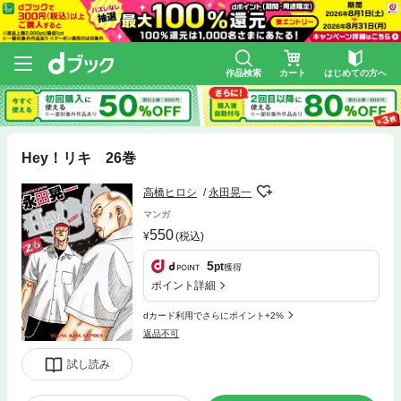
作品検索
カート
はじめての方へ
Hey！リキ 26巻
高橋ヒロシ
永田晃一
マンガ
550
(税込)
5
pt
獲得
ポイント詳細
dカード利用でさらにポイント+2%
返品不可
試し読み