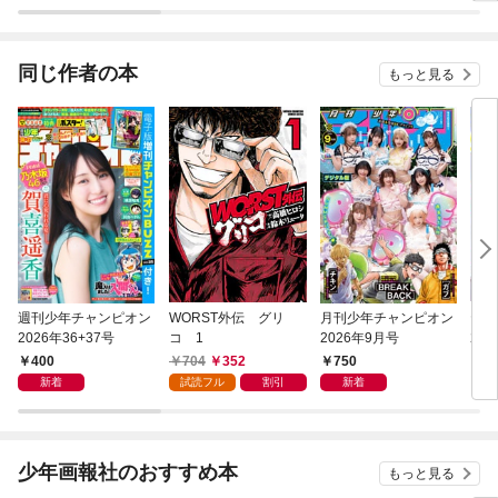
同じ作者の本
もっと見る
週刊少年チャンピオン
WORST外伝 グリ
月刊少年チャンピオン
ヤン
2026年36+37号
コ 1
2026年9月号
26年
400
704
352
750
4
新着
試読フル
割引
新着
少年画報社のおすすめ本
もっと見る