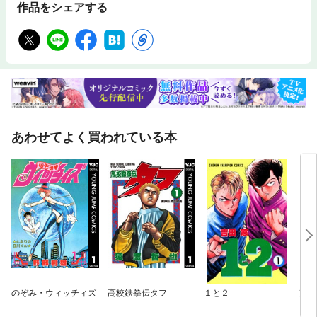
作品をシェアする
あわせてよく買われている本
のぞみ・ウィッチィズ
高校鉄拳伝タフ
１と２
京四