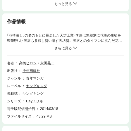
もっと見る
作品情報
｢花椿潰し｣の名のもとに暴走した天坊工業･李達は無差別に花椿の生徒を
襲撃!狂犬･矢沢も参戦し勢い増す天坊勢。矢沢とのタイマンに挑んだ花椿
の三好だったが、途中で菊雄ら花椿勢が登場!矢沢に逃げられ勝敗はつかな
かったが!?
著者
高橋ヒロシ
永田晃一
出版社
少年画報社
ジャンル
青年マンガ
レーベル
ヤングキング
掲載誌
ヤングキング
シリーズ
Hey！リキ
電子版配信開始日
2014/03/18
ファイルサイズ
43.29 MB