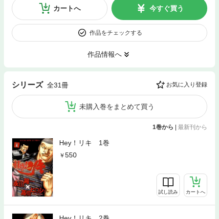
カートへ
今すぐ買う
作品をチェックする
作品情報へ
シリーズ
全31冊
お気に入り登録
未購入巻をまとめて買う
1巻から
|
最新刊から
Hey！リキ 1巻
550
試し読み
カートへ
Hey！リキ 2巻