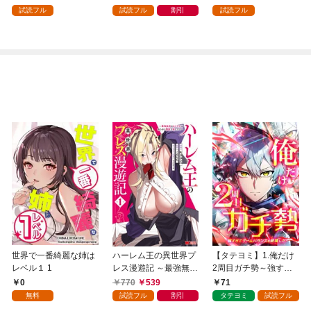
試読フル
試読フル
割引
試読フル
世界で一番綺麗な姉は
ハーレム王の異世界プ
【タテヨミ】1.俺だけ
レベル１ 1
レス漫遊記 ～最強無双
2周目ガチ勢～強すぎ
のおじさんはあらゆる
てゲームバランスを破
0
770
539
71
種族を嫁にする～（コ
壊した～
無料
試読フル
割引
タテヨミ
試読フル
ミック） 1