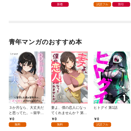
ガチャ』でレベル９９
新着
試読フル
割引
９９の仲間達を手に入
れて元パーティーメン
バーと世界に復讐＆
『ざまぁ！』します！
（１）
青年マンガのおすすめ本
３か月なら、大丈夫だ
妻よ、僕の恋人になっ
ヒトグイ 第1話
と思ってた。～留学し
てくれませんか？ 第1
た僕の留守中に、一途
話
0
0
0
な彼女が汚されるまで
無料
無料
試読フル
～ 1話