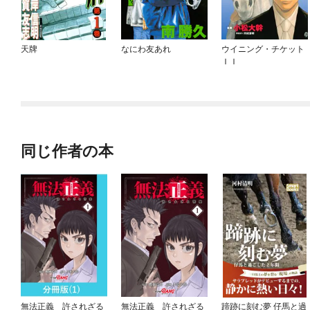
天牌
なにわ友あれ
ウイニング・チケット
ＩＩ
同じ作者の本
無法正義 許されざる
無法正義 許されざる
蹄跡に刻む夢 仔馬と過