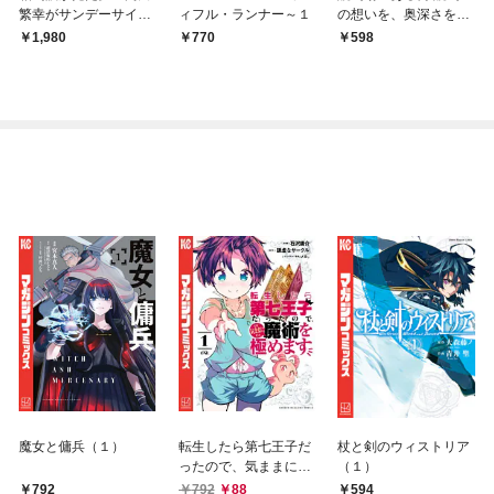
繁幸がサンデーサイレ
ィフル・ランナー～１
の想いを、奥深さを共
ンスに刃向かった日々
に
1,980
770
598
魔女と傭兵（１）
転生したら第七王子だ
杖と剣のウィストリア
ったので、気ままに魔
（１）
術を極めます（１）
792
792
88
594