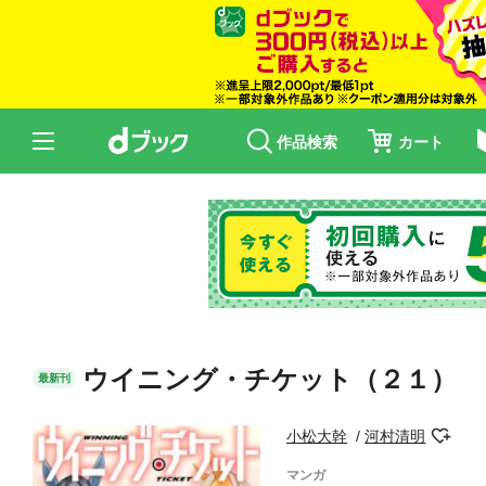
作品検索
カート
ウイニング・チケット（２１）
最新刊
小松大幹
河村清明
マンガ