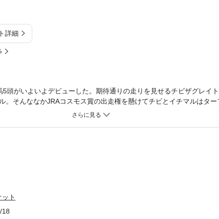
ト詳細
%
馬5頭がいよいよデビューした。期待通りの走りを見せるチビザグレイ
ル。そんななかJRAコスモス賞の出走権を懸けてチビとイチマルはター
チマルの鞍上を木戸、チビの鞍上を白木に乗り替えさせる。そしてゴー
。「日本で一番泣ける馬物語」ついに第一部完結！
ケット
/18