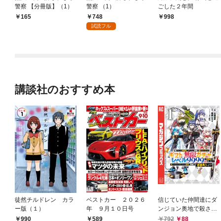
警察 【分冊版】（1）
警察 （1）
ごした２年間
748
165
998
試読フル
講談社のおすすめ本
徒然チルドレン カラ
ベストカー ２０２６
信じていた仲間達にダ
ー版（１）
年 ９月１０日号
ンジョン奥地で殺され
かけたがギフト『無限
589
792
88
990