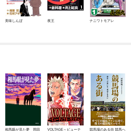
美味しんぼ
夜王
ナニワトモアレ
相馬眼が見た夢 岡田
VOLTAGE～ビューテ
競馬場のある街 競馬へ