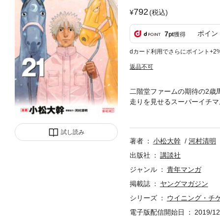
792
(税込)
ポイン
7
pt
獲得
dカード利用でさらにポイント+2
返品不可
二階堂ファームの期待の2歳
走りを見せるスーパーイチマ
挑戦した。なぜか二階堂はイ
勢いでまくってきたのは……
試し読み
著者
小松大幹
河村清明
出版社
講談社
ジャンル
青年マンガ
掲載誌
ヤングマガジン
シリーズ
ウイニング・チ
電子版配信開始日
2019/12