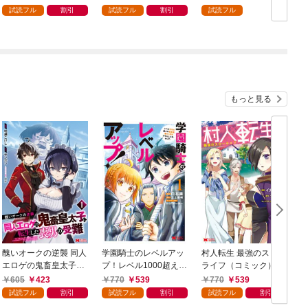
強の村を作ってしまう
まライフ～（１）
試読フル
割引
試読フル
割引
試読フル
～最強クラフトスキル
で始める、楽々領地開
拓スローライフ～
（１）
もっと見る
醜いオークの逆襲 同人
学園騎士のレベルアッ
村人転生 最強のスロー
エロゲの鬼畜皇太子に
プ！レベル1000超えの
ライフ（コミック） 1
転生した喪男の受難
転生者、落ちこぼれク
605
423
770
539
770
539
（コミック） 1
ラスに入学。そして、
試読フル
割引
試読フル
割引
試読フル
割引
（コミック） 1