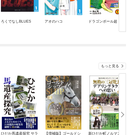
ろくでなしBLUES
アオのハコ
ドラゴンボール超
もっと見る
ひだか馬遺産探究 サラ
【増補版】ゴールドシ
新ひだか町ノルマンデ