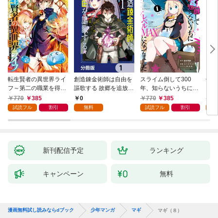
転生賢者の異世界ライ
創造錬金術師は自由を
スライム倒して300
信長
フ～第二の職業を得
謳歌する 故郷を追放さ
年、知らないうちにレ
て、世界最強になりま
れたら、魔王のお膝元
ベルMAXになってまし
770
385
0
770
385
7
した～ 1巻
で超絶効果のマジック
た 1巻
試読フル
割引
無料
試読フル
割引
試
アイテム作り放題にな
りました【分冊版】
1
新刊配信予定
ランキング
キャンペーン
無料
漫画無料試し読みならdブック
少年マンガ
マギ
マギ（８）