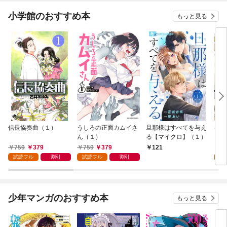
小学館のおすすめ本
もっと見る
信長協奏曲（１）
うしろの正面カムイさ
旦那様はすべてを与え
はじ
ん（１）
る【マイクロ】（１）
（１
759
379
759
379
7
121
試読フル
割引
試読フル
割引
試
少年マンガのおすすめ本
もっと見る