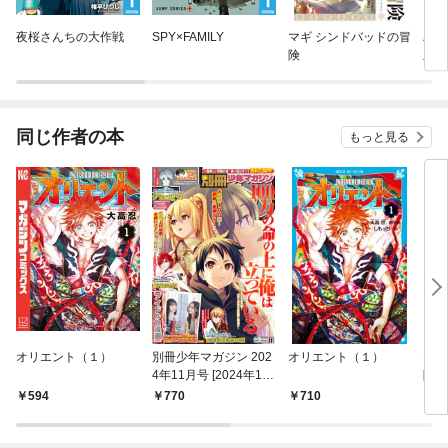
夜桜さんちの大作戦
SPY×FAMILY
マギ シンドバッドの冒
ハイ
険
版
同じ作者の本
もっと見る
オリエント（１）
別冊少年マガジン 202
オリエント（１）
マギ
4年11月号 [2024年10
険（
月9日発売]
594
770
710
5