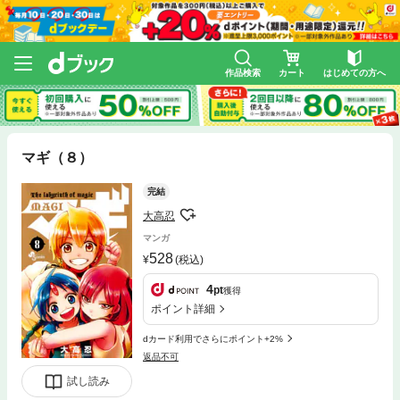
作品検索
カート
はじめての方へ
マギ（８）
完結
大高忍
マンガ
528
(税込)
4
pt
獲得
ポイント詳細
dカード利用でさらにポイント+2%
返品不可
試し読み