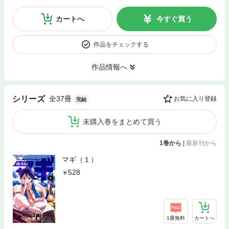
カートへ
今すぐ買う
作品をチェックする
作品情報へ
全37冊
シリーズ
お気に入り登録
完結
未購入巻をまとめて買う
1巻から
|
最新刊から
マギ（１）
528
1冊無料
カートへ