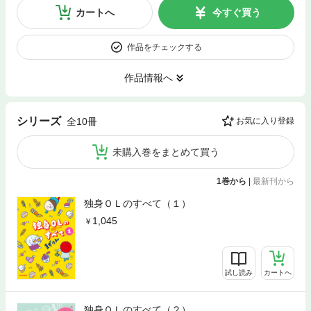
カートへ
今すぐ買う
作品をチェックする
作品情報へ
シリーズ
全10冊
お気に入り登録
未購入巻をまとめて買う
1巻から
|
最新刊から
独身ＯＬのすべて（１）
1,045
試し読み
カートへ
独身ＯＬのすべて（２）