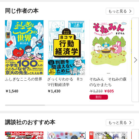
同じ作者の本
もっと見る
ふしぎなこころの世界
ざっくりわかる 8コ
そねみん そねみの森
独身
マ行動経済学
のなかまたち
（１
1,210
605
1,540
1,430
1,
割引
講談社のおすすめ本
もっと見る