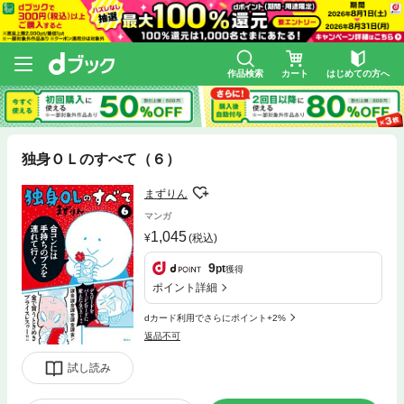
作品検索
カート
はじめての方へ
独身ＯＬのすべて（６）
まずりん
マンガ
1,045
(税込)
9
pt
獲得
ポイント詳細
dカード利用でさらにポイント+2%
返品不可
試し読み