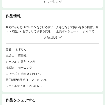
もっと見る
作品情報
我先にからあげにレモンをかける女子、人をけなして笑いを取る同僚、合
コンで協力するフリして横取る友達……全員ボッシュート!! クイズで過
去のエピソードを振り返る「独身ふしぎ発見！」や、描き下ろし漫画「氷
瀑の狩人」も収録！
著者
まずりん
出版社
講談社
ジャンル
青年マンガ
掲載誌
モーニング
シリーズ
独身ＯＬのすべて
電子版配信開始日
2019/12/26
ファイルサイズ
20.46 MB
作品をシェアする