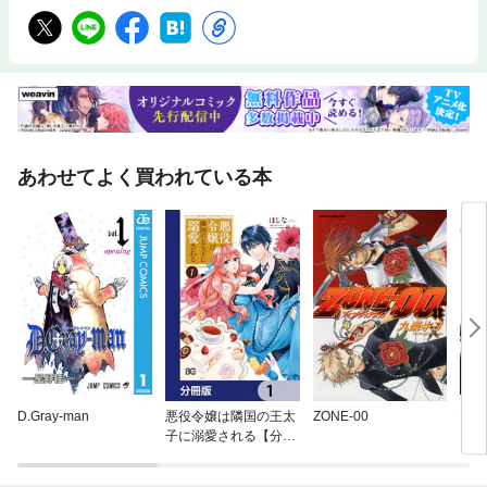
あわせてよく買われている本
D.Gray-man
悪役令嬢は隣国の王太
ZONE-00
BL
子に溺愛される【分冊
版】