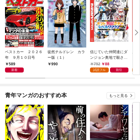
ベストカー ２０２６
徒然チルドレン カラ
信じていた仲間達にダ
魔女
年 ９月１０日号
ー版（１）
ンジョン奥地で殺され
かけたがギフト『無限
589
792
88
7
990
ガチャ』でレベル９９
新着
試読フル
割引
試
９９の仲間達を手に入
れて元パーティーメン
バーと世界に復讐＆
『ざまぁ！』します！
青年マンガのおすすめ本
もっと見る
（１）