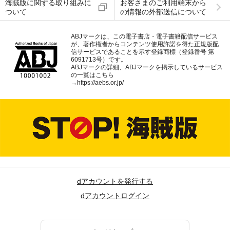
海賊版に関する取り組みに
お客さまのご利用端末から
ついて
の情報の外部送信について
ABJマークは、この電子書店・電子書籍配信サービス
が、著作権者からコンテンツ使用許諾を得た正規版配
信サービスであることを示す登録商標（登録番号 第
6091713号）です。
ABJマークの詳細、ABJマークを掲示しているサービス
の一覧はこちら
→
https://aebs.or.jp/
dアカウントを発行する
dアカウントログイン