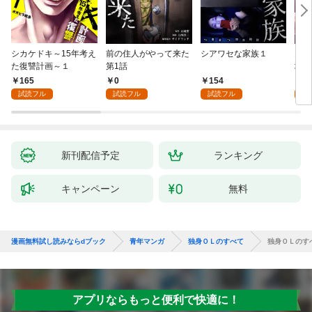
シカケドキ～15年考え
前の住人がやって来た
シアワセな家族１
16
た復讐計画～１
第1話
地獄
165
0
154
1
試読フル
試読フル
試読フル
試
新刊配信予定
ランキング
キャンペーン
無料
漫画無料試し読みならdブック
青年マンガ
独身ＯＬのすべて
独身ＯＬのす
アプリならもっと便利で快適に！