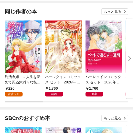
てく
OMI
同じ作者の本
もっと見る
終活令嬢 ～人生を諦
ハーレクインコミック
ハーレクインコミック
ハー
めて死ぬ気満々な私と
ス セット 2026年 vo
ス セット 2026年 vo
ス 
溺愛したい神官の攻防
l.1072
l.1070
l.10
220
1,760
1,760
1,
～(話売り) #1
試読フル
新着
新着
SBCrのおすすめ本
もっと見る