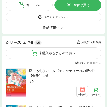
カートへ
今すぐ買う
作品をチェックする
作品情報へ
全12冊
シリーズ
お気に入り登録
完結
未購入巻をまとめて買う
1巻から
|
最新刊から
愛しあえない二人〈モレッティ一族の呪いⅠ〉
【分冊】 1巻
0
1冊無料
カートへ