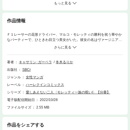
もっと見る
作品情報
Ｆ１レーサーの花形ドライバー、マルコ・モレッティの勝利を祝う華やか
なパーティーで、ひときわ目立つ美女がいた。彼女の名はヴァージニア。
彼女は悲壮な決意でこの場に現れたのだ。それはヴァージニアの祖母がモ
レッティ一族にかけたある呪いを解くためだった。だが、そのためには、
彼女がモレッティの誰かと愛のない結婚をして、子供を産む必要があっ
た。そんなことはまるで知らないマルコは、ひと目で彼女に恋心を抱いて
著者
キャサリン･ガーベラ
冬木るりか
しまった。彼女の計画は着々と進行するが!?
出版社
SBCr
ジャンル
女性マンガ
レーベル
ハーレクインコミックス
シリーズ
愛しあえない二人〈モレッティ一族の呪いⅠ〉【分冊】
電子版配信開始日
2022/10/28
ファイルサイズ
2.55 MB
作品をシェアする