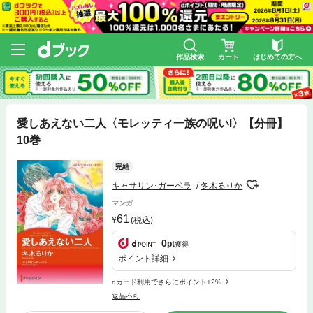
作品検索
カート
はじめての方へ
愛しあえない二人〈モレッティ一族の呪いⅠ〉【分冊】
10巻
完結
キャサリン･ガーベラ
冬木るりか
マンガ
61
(税込)
0
pt
獲得
ポイント詳細
dカード利用でさらにポイント+2%
返品不可