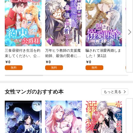
三食昼寝付き生活を約
万年ヒラ教師の支援魔
騙されて溺愛再婚しま
ヒト
束してください、公爵
術師、最強の賢者にな
した！ 第1話
様 1話
る～不人気の支援魔術
0
0
0
0
師は給料泥棒だと魔術
無料
無料
無料
大学をクビになった
が、出世した元教え子
たちのおかげで何も困
らない件～ 第1話
女性マンガのおすすめ本
もっと見る