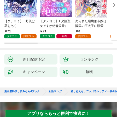
【タテヨミ】1.野茨は
【タテヨミ】1.欠陥聖
売られた辺境伯令嬢は
千鶴
霜を抱く
女ですが絶倫公爵にす
隣国の王太子に溺愛さ
に一
がられています
れる 1
【分
71
71
0
0
家の
タテヨミ
試読フル
タテヨミ
新着
試読フル
新刊配信予定
ランキング
キャンペーン
無料
漫画無料試し読みならdブック
女性マンガ
愛しあえない二人〈モレッティ一族の呪
アプリならもっと便利で快適に！