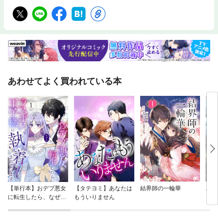
あわせてよく買われている本
【単行本】おデブ悪女
【タテヨミ】あなたは
結界師の一輪華
バッ
に転生したら、なぜか
もういりません
ロイ
ラスボス王子様に執着
今世
されています
りが