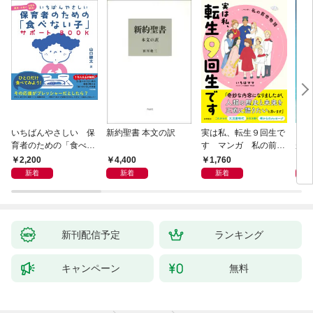
いちばんやさしい 保
新約聖書 本文の訳
実は私、転生９回生で
自閉
育者のための「食べな
す マンガ 私の前世
が小
い子」サポートＢＯＯ
物語
あう
2,200
4,400
1,760
2,
Ｋ 偏食・少食のお悩
新着
新着
新着
み解決！
新刊配信予定
ランキング
キャンペーン
無料