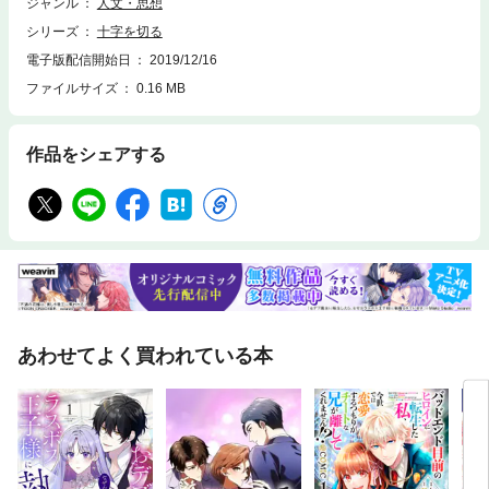
神秘の世界に深く入っていきましょう。
ジャンル
人文・思想
シリーズ
十字を切る
電子版配信開始日
2019/12/16
ファイルサイズ
0.16 MB
作品をシェアする
あわせてよく買われている本