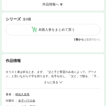
作品情報へ
シリーズ
全0冊
未購入巻をまとめて買う
1巻から
|
最新刊から
作品情報
キリスト者は祈るとき、まず、「父と子と聖霊のみ名によって。アーメ
ン」と言いながら十字を切ります。右手を出し、「父と」で額を、「子
と」で胸を、「聖霊の」で左肩を、「み名によって」で右肩に触れ、「ア
ーメン」で胸の前で手をあわせます。さまざまな祈りのはじめと終わりに
必ず唱える十字の祈り。最も簡単で短い祈りですが、最も力強く、内容は
キリスト教の本質を表しています。「十字の祈りとは」「十字の切り方」
著者
晴佐久昌英
の入門から入り、「十字を切るのはこんなとき」で生活の中で十字を切る
出版社
女子パウロ会
場面を説明します。晴佐久神父の導きにゆだねて、「十字の祈り」がもつ