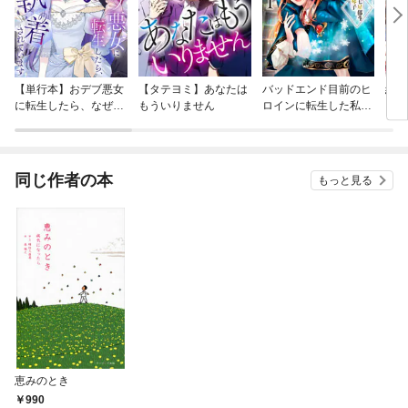
【単行本】おデブ悪女
【タテヨミ】あなたは
バッドエンド目前のヒ
結界
に転生したら、なぜか
もういりません
ロインに転生した私、
ラスボス王子様に執着
今世では恋愛するつも
されています
りがチートな兄が離し
てくれません！？@C
OMIC
同じ作者の本
もっと見る
恵みのとき
990