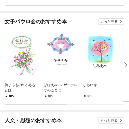
女子パウロ会のおすすめ本
もっと見る
信じるものの小さなこ
ほほえみ : マザーテレ
しあわせ
大き
とば
サのことば
ブ・
言葉
385
385
385
5
人文・思想のおすすめ本
もっと見る