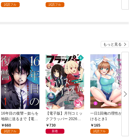
1話】
した。（分冊版）結婚
試読フル
試読フル
式は夢の中で！？
【第1話】
もっと見る
16年目の復讐～奴らを
【電子版】月刊コミッ
一日1回俺の理性が負
地獄に送るまで【電子
クフラッパー 2026年9
けるとき1
か
単行本版】１
月号
660
730
165
試読フル
新着
試読フル