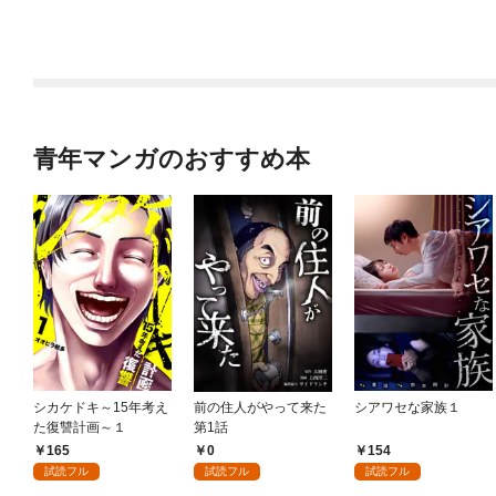
ッチが甘すぎる（分冊
【第1話】
版） 【第1話】
青年マンガのおすすめ本
シカケドキ～15年考え
前の住人がやって来た
シアワセな家族１
た復讐計画～１
第1話
165
0
154
試読フル
試読フル
試読フル