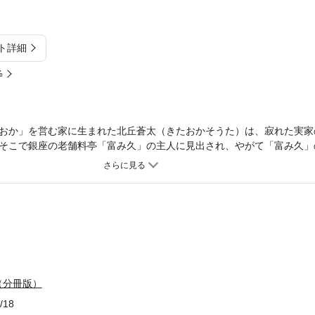
ト詳細
%
おか」を営む家に生まれた北丘蒼太（きたおかそうた）は、寂れた実家
そこで銀座の老舗料亭「富み久」の主人に見出され、やがて「富み久」
東京・練馬に自分の店「富み久 カムイ」を持つ。あれから数年後、蒼
なった古巣「分 富み久」にヘルプに入る蒼太。店の方針、料理人た
の「おもてなし」を追求する。2020年の東京五輪に向け、蒼太の包丁
（分冊版）
/18