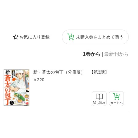
お気に入り登録
未購入巻をまとめて買う
1巻から
|
最新刊から
新・蒼太の包丁（分冊版） 【第3話】
220
試し読み
カートへ