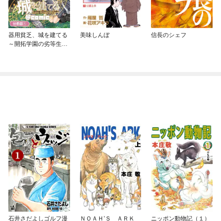
器用貧乏、城を建てる
美味しんぼ
信長のシェフ
～開拓学園の劣等生な
のに、上級職のスキル
と魔法がすべて使えま
す～@COMIC【分冊
版】
石井さだよしゴルフ漫
ＮＯＡＨ’Ｓ ＡＲＫ
ニッポン動物記（１）