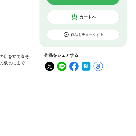
カートへ
作品をチェックする
作品をシェアする
の店を立て直そ
の板長にまで登
太が再始動――！
ちの顔ぶれも変わ
はどんな料理を生