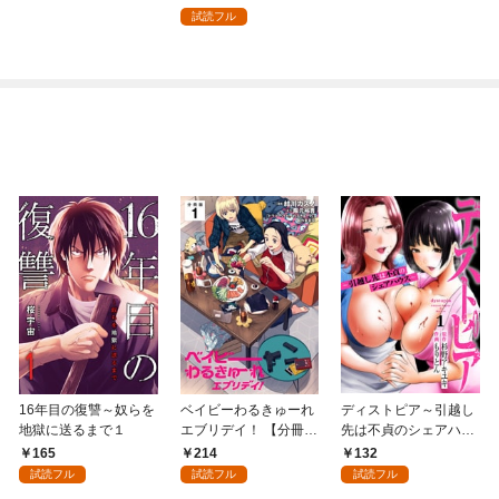
（分冊版） 【第1
版） 【第1話】
試読フル
話】
16年目の復讐～奴らを
ベイビーわるきゅーれ
ディストピア～引越し
地獄に送るまで１
エブリデイ！ 【分冊
先は不貞のシェアハウ
版】 1
ス～１
165
214
132
試読フル
試読フル
試読フル