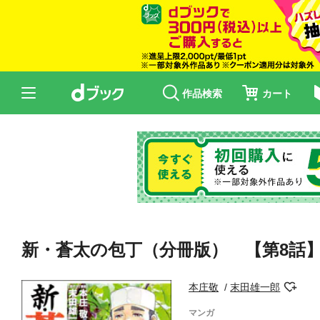
作品検索
カート
新・蒼太の包丁（分冊版） 【第8話
本庄敬
末田雄一郎
マンガ