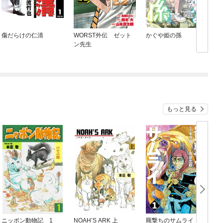
傷だらけの仁清
WORST外伝 ゼット
かぐや姫の孫
ン先生
もっと見る
ニッポン動物記 1
NOAH’S ARK 上
羆撃ちのサムライ