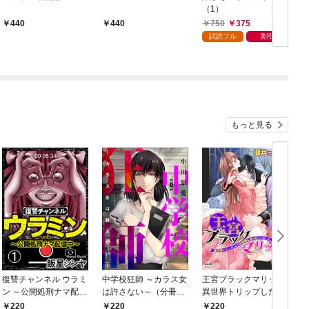
（1）
750
375
440
440
試読フル
割引
もっと見る
復讐チャンネル ウラミ
中学校狂師 ～カラス女
王宮ブラックマリッジ
c
ン ～公開処刑ナマ配信
は許さない～（分冊
異世界トリップしたら
V
中～（分冊版） 【第
版） 【第1話】
宰相様に抱かれていま
220
220
220