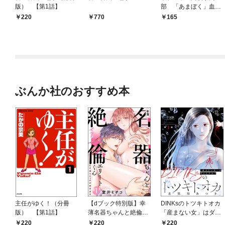
版） 【第1話】
部 「あまぼく」血と
骨折の日々 分冊版 1
220
770
165
ぶんか社のおすすめ本
主任がゆく！（分冊
【dブック特別版】幸
DINKsのトツキトオカ
版） 【第1話】
薄名器ちゃんと絶倫エ
「産まない女」はダメ
リートくん むさぼりエ
ですか？（分冊版）
220
220
220