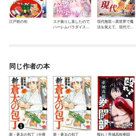
江戸前の旬
ステ振りし直したので
現代無双～異世界で魔
ハーレムパラダイスを
法を覚えて、現代で無
構築する
双する～
同じ作者の本
新・蒼太の包丁（分冊
新・蒼太の包丁
殴れ！帝城高校拳闘