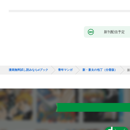
新刊配信予定
漫画無料試し読みならdブック
青年マンガ
新・蒼太の包丁（分冊版）
新