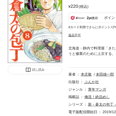
220
(税込)
ポイン
2
pt
獲得
dカード利用でさらにポイント+2
返品不可
北海道・静内で料理屋「きた
うと修業のために上京する。
り詰める。その後、独立し、
支店オープンのため人不足と
試し読み
るなかで、彼はひたむきに真
著者
本庄敬
末田雄一郎
み出すのか――!?
出版社
ぶんか社
ジャンル
青年マンガ
掲載誌
俺流！絶品めし
シリーズ
新・蒼太の包丁
電子版配信開始日
2019/12