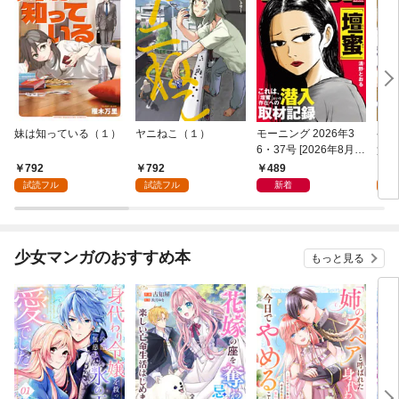
妹は知っている（１）
ヤニねこ（１）
モーニング 2026年3
ゲー
6・37号 [2026年8月6
貴族
日発売]
外れ
792
792
489
7
を駆
試読フル
試読フル
新着
試
して
少女マンガのおすすめ本
もっと見る