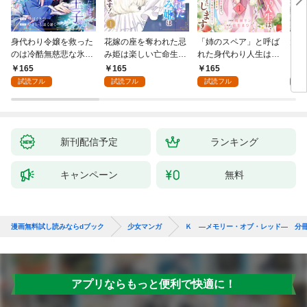
身代わり令嬢を救った
花嫁の座を奪われた忌
「姉のスペア」と呼ば
大好
のは冷酷無慈悲な氷の
み姫は楽しい亡命生活
れた身代わり人生は、
うお
王子の愛でした１
はじめます！１
今日でやめることにし
１
165
165
165
1
ます～辺境で自由を満
試読フル
試読フル
試読フル
試
喫中なので、今さら真
の聖女と言われても知
りません！～１
新刊配信予定
ランキング
キャンペーン
無料
漫画無料試し読みならdブック
少女マンガ
Ｋ ―メモリー・オブ・レッド― 分
アプリならもっと便利で快適に！