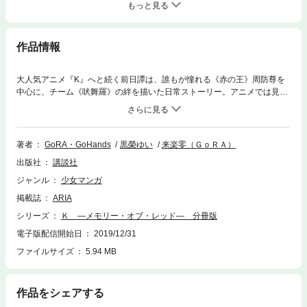
もっと見る
作品情報
大人気アニメ『K』へと続く前日譚は、誰もが憧れる《赤の王》周防尊を
中心に、チーム《吠舞羅》の絆を描いた日常ストーリー。アニメでは見ら
れない《吠舞羅》の面々の素顔は必見。周防を始め、草薙、八田、アン
ナ、そして十束など各メンバーに焦点を当て物語を描きます。第8話「Rai
ny Day」を収録…雨が思い出させる、周防・草薙・十束の学生時代
著者
GoRA・GoHands
黒榮ゆい
来楽零（ＧｏＲＡ）
出版社
講談社
ジャンル
少女マンガ
掲載誌
ARIA
シリーズ
Ｋ ―メモリー・オブ・レッド― 分冊版
電子版配信開始日
2019/12/31
ファイルサイズ
5.94 MB
作品をシェアする