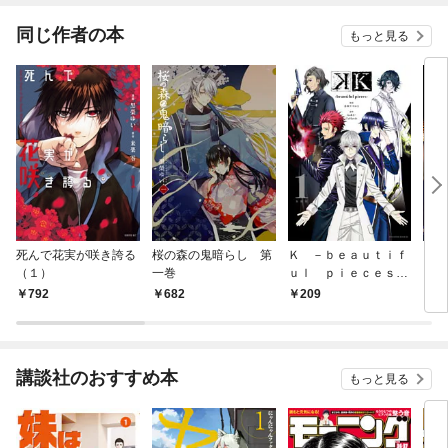
てく
OMI
同じ作者の本
もっと見る
死んで花実が咲き誇る
桜の森の鬼暗らし 第
Ｋ －ｂｅａｕｔｉｆ
ＰＲ
（１）
一巻
ｕｌ ｐｉｅｃｅｓ
ＡＲ
－ 分冊版（１）
義～
792
682
209
2
講談社のおすすめ本
もっと見る