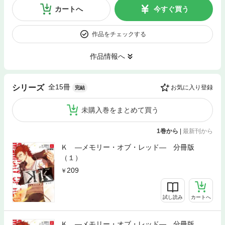
カートへ
今すぐ買う
作品をチェックする
作品情報へ
全15冊
シリーズ
お気に入り登録
完結
未購入巻をまとめて買う
1巻から
|
最新刊から
Ｋ ―メモリー・オブ・レッド― 分冊版
（１）
209
試し読み
カートへ
Ｋ ―メモリー・オブ・レッド― 分冊版