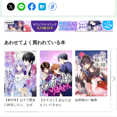
あわせてよく買われている本
【単行本】おデブ悪女
【タテヨミ】あなたは
結界師の一輪華
バッ
に転生したら、なぜか
もういりません
ロイ
ラスボス王子様に執着
今世
されています
りが