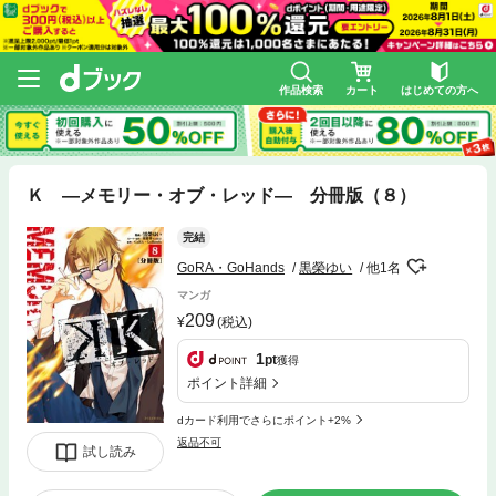
作品検索
カート
はじめての方へ
Ｋ ―メモリー・オブ・レッド― 分冊版（８）
完結
GoRA・GoHands
黒榮ゆい
他1名
マンガ
209
(税込)
1
pt
獲得
ポイント詳細
dカード利用でさらにポイント+2%
返品不可
試し読み