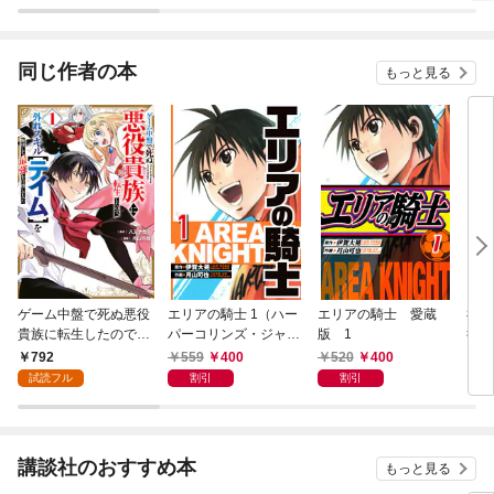
同じ作者の本
もっと見る
ゲーム中盤で死ぬ悪役
エリアの騎士 1（ハー
エリアの騎士 愛蔵
神さ
貴族に転生したので、
パーコリンズ・ジャパ
版 1
行本
外れスキル【テイム】
ン×アルト出版）
792
559
400
520
400
5
を駆使して最強を目指
試読フル
割引
割引
してみた（１）
講談社のおすすめ本
もっと見る