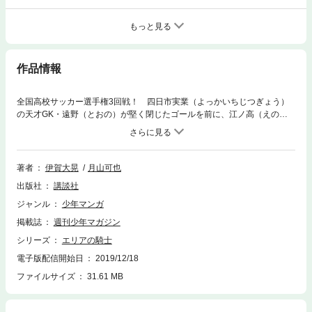
もっと見る
作品情報
全国高校サッカー選手権3回戦！ 四日市実業（よっかいちじつぎょう）
の天才GK・遠野（とおの）が堅く閉じたゴールを前に、江ノ高（えのこ
う）は全員で総攻撃をかける!! 江ノ高のGK、努力の男・李秋俊（り・あ
きとし）も、気迫あふれるセーブ連発でゴールを死守!! 守護神VS.守護神
の熱い戦い！ そして、駆（かける）たちの諦めない心は、ゴールへ届く
のか!?
著者
伊賀大晃
月山可也
出版社
講談社
ジャンル
少年マンガ
掲載誌
週刊少年マガジン
シリーズ
エリアの騎士
電子版配信開始日
2019/12/18
ファイルサイズ
31.61 MB