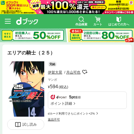
作品検索
カート
はじめての方へ
エリアの騎士（２５）
完結
伊賀大晃
月山可也
マンガ
594
(税込)
5
pt
獲得
ポイント詳細
dカード利用でさらにポイント+2%
返品不可
試し読み