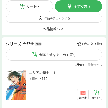
カートへ
今すぐ買う
作品をチェックする
作品情報へ
全57冊
シリーズ
お気に入り登録
完結
未購入巻をまとめて買う
1巻から
|
最新刊から
エリアの騎士（１）
594
110
1冊無料
カートへ