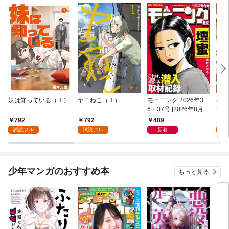
妹は知っている（１）
ヤニねこ（１）
モーニング 2026年3
ゲー
6・37号 [2026年8月6
貴族
日発売]
外れ
792
792
489
7
を駆
試読フル
試読フル
新着
試
して
少年マンガのおすすめ本
もっと見る