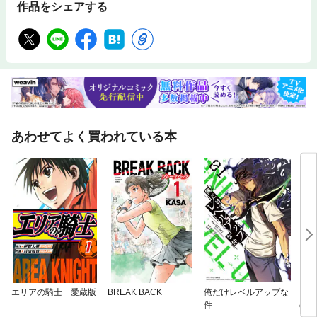
作品をシェアする
あわせてよく買われている本
エリアの騎士 愛蔵版
BREAK BACK
俺だけレベルアップな
リィ
件
の花