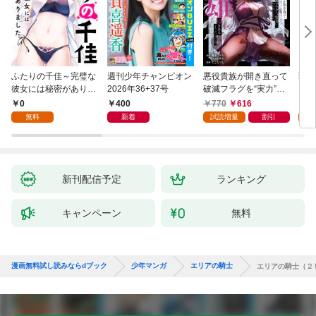
ふたりの千佳～完璧な
週刊少年チャンピオン
悪役貴族が開き直って
弱虫
彼女には秘密がありま
2026年36+37号
破滅フラグを“実力”で
IKE
した(1)
叩き折っていたら、い
0
400
770
616
6
つの間にかヒロイン達
無料
新着
試読増量
割引
試
から英雄視されるよう
になった件（コミッ
ク） 1巻
新刊配信予定
ランキング
キャンペーン
無料
漫画無料試し読みならdブック
少年マンガ
エリアの騎士
エリアの騎士（２