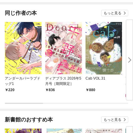
同じ作者の本
もっと見る
アンダーカバーラブド
ディアプラス 2026年5
Cab VOL.31
高慢
ッグ1
月号［期間限定］
れた
科医
5
220
836
880
く
新書館のおすすめ本
もっと見る