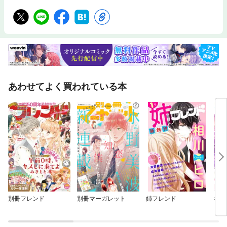
あわせてよく買われている本
別冊フレンド
別冊マーガレット
姉フレンド
椿く
い