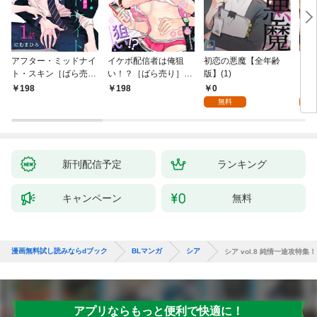
アフター・ミッドナイ
イケボ配信者は俺狙
初恋の悪魔【全年齢
ライ
ト・スキン［ばら売
い！？［ばら売り］
版】(1)
【全
り］ 第1話
第1話
0
0
198
198
無料
新刊配信予定
ランキング
キャンペーン
無料
漫画無料試し読みならdブック
BLマンガ
シア
シア vol.8 純情一途攻特集！
アプリならもっと便利で快適に！