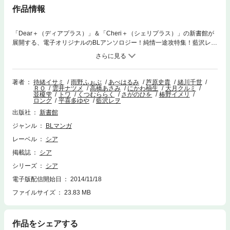
作品情報
「Dear＋（ディアプラス）」＆「Cheri＋（シェリプラス）」の新書館が
展開する、電子オリジナルのBLアンソロジー！純情一途攻特集！藍沢レヲ
「恋愛証明」超ドヘタレの山田に十年分の想いを告白され、付き合うこと
になった志賀野。なのに山田に女の影が！自分とはキスより先に進まない
山田に志賀野は！？並榎雫「ずっときっと」尋とやっと再会を果たした柚
希は、彼に優しく拒絶され、改めて自分が犯した罪の重さを知る。尋に会
著者
待緒イサミ
雨野ふぉぶ
あべはるみ
芦原史貴
緒川千世
ＲＯ
雲井ナツメ
高橋あさみ
にかわ柚生
大月クルミ
うことだけを願っていた柚希はなす術もなく……。あべはるみ「君に遠回
並榎雫
トワ
くつむららく
さがのひを
椿野イメリ
り」親友だと思っていた千歳に避けられている五月。その理由を問いただ
ロング
平喜多ゆや
藍沢レヲ
したら、千歳にいきなりキスされて――！？「マンガ家と作るBLポーズ集
出版社
新書館
＆デッサン集」×シアの合同企画スタート！「セレブ篇（監修：北上れ
ん）」をプチ特集！！
ジャンル
BLマンガ
レーベル
シア
掲載誌
シア
シリーズ
シア
電子版配信開始日
2014/11/18
ファイルサイズ
23.83 MB
作品をシェアする