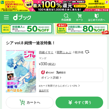
作品検索
カート
はじめての方へ
シア vol.8 純情一途攻特集！
待緒イサミ
雨野ふぉぶ
他16名
マンガ
330
(税込)
3
pt
獲得
ポイント詳細
dカード利用でさらにポイント+2%
返品不可
カートへ
今すぐ買う