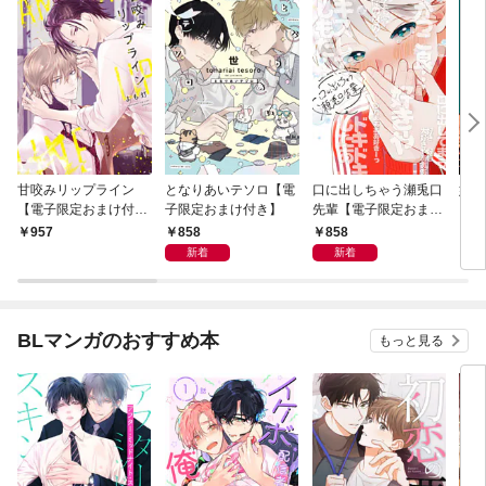
甘咬みリップライン
となりあいテソロ【電
口に出しちゃう瀬兎口
奸臣
【電子限定おまけ付
子限定おまけ付き】
先輩【電子限定おまけ
き】
付き】
858
858
957
8
新着
新着
BLマンガのおすすめ本
もっと見る