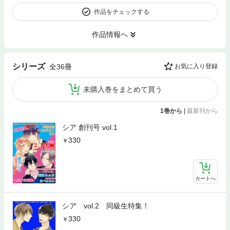
作品をチェックする
作品情報へ
シリーズ
全36冊
お気に入り登録
未購入巻をまとめて買う
1巻から
|
最新刊から
シア 創刊号 vol.1
330
カートへ
シア vol.2 同級生特集！
330