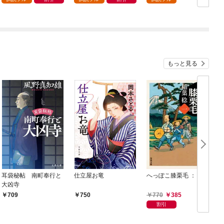
もっと見る
耳袋秘帖 南町奉行と
仕立屋お竜
へっぽこ膝栗毛 ： 1
大凶寺
770
385
709
750
割引