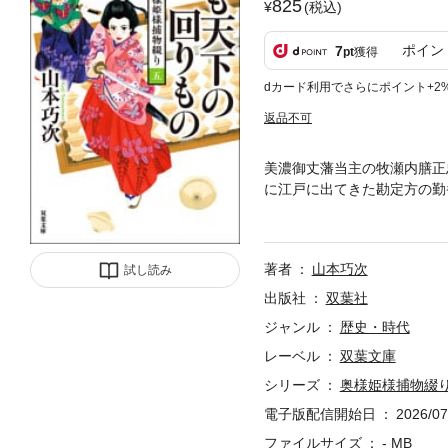
825
(税込)
ポイン
7
pt
獲得
dカード利用でさらにポイント+2
返品不可
美濃御丈藩当主の牧瀬内膳正
に江戸に出てきた勘定方の勤
切る口入屋「中津屋」が過大
き始めるが、数日後、中津屋
大好評痛快時代小説シリーズ
著者
山本巧次
試し読み
出版社
双葉社
ジャンル
歴史・時代
レーベル
双葉文庫
シリーズ
奥様姫様捕物綴
電子版配信開始日
2026/07
ファイルサイズ
- MB