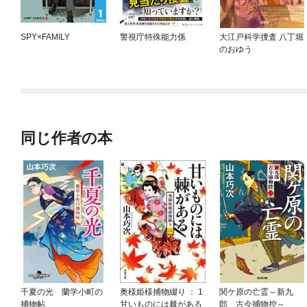
SPY×FAMILY
警視庁特殊能力係
大江戸科学捜査 八丁堀
のおゆう
同じ作者の本
千夏の光 蘭学小町の
奥様姫様捕物綴り ： 1
関ケ原の亡霊～新九
捕物帖
甘いものには棘がある
郎 古今捕物控～