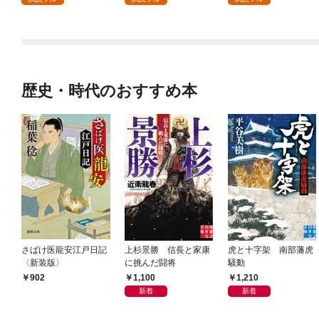
（コミック） 分冊版 1
歴史・時代のおすすめ本
さばけ医龍安江戸日記
上杉景勝 信長と家康
虎と十字架 南部藩虎
〈新装版〉
に挑んだ闘将
騒動
1,100
1,210
902
新着
新着