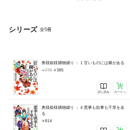
シリーズ
全5冊
奥様姫様捕物綴り ： 1 甘いものには棘がある
770
385
試し読み
カートへ
奥様姫様捕物綴り ： 4 悪事も欲事も千里を走
る
814