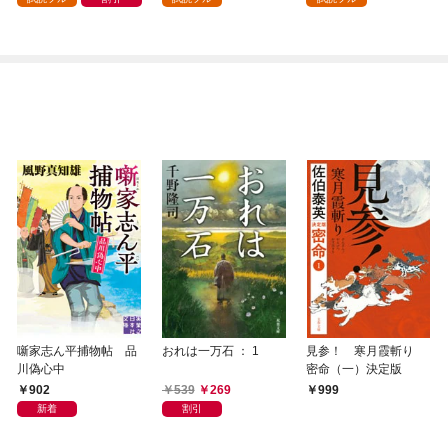
した（コミック） 分冊
版 1
噺家志ん平捕物帖 品
おれは一万石 ： 1
見参！ 寒月霞斬り
川偽心中
密命（一）決定版
902
539
269
999
新着
割引