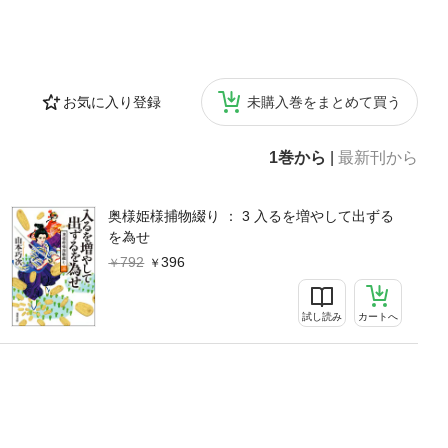
お気に入り登録
未購入巻をまとめて買う
1巻から
|
最新刊から
奥様姫様捕物綴り ： 3 入るを増やして出ずる
を為せ
792
396
試し読み
カートへ