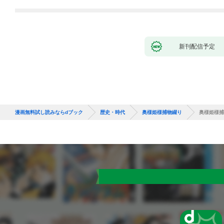
新刊配信予定
漫画無料試し読みならdブック
歴史・時代
奥様姫様捕物綴り
奥様姫様捕