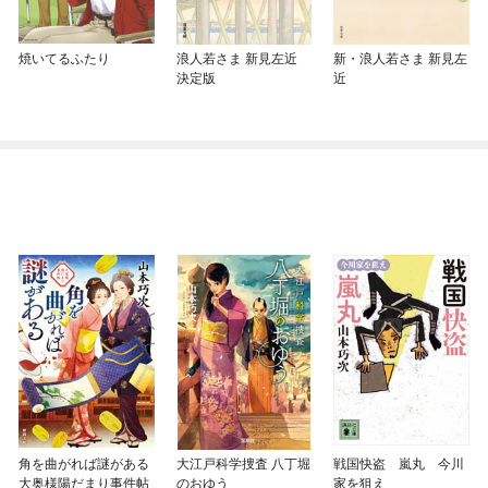
焼いてるふたり
浪人若さま 新見左近
新・浪人若さま 新見左
決定版
近
角を曲がれば謎がある
大江戸科学捜査 八丁堀
戦国快盗 嵐丸 今川
大奥様陽だまり事件帖
のおゆう
家を狙え