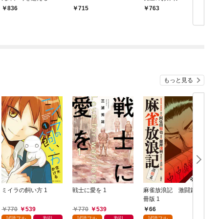
836
715
763
もっと見る
ミイラの飼い方 1
戦士に愛を 1
麻雀放浪記 激闘篇 分
冊版 1
生
770
539
770
539
66
試読フル
割引
試読フル
割引
試読フル