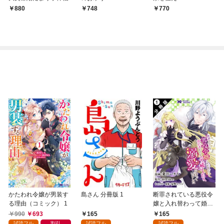
880
748
770
かたわれ令嬢が男装す
島さん 分冊版 1
断罪されている悪役令
る理由（コミック） 1
嬢と入れ替わって婚約
者たちをぶっ飛ばした
990
693
165
165
ら、溺愛が待っていま
試読フル
割引
試読フル
試読フル