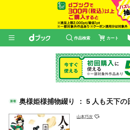
作品検索
カート
奥様姫様捕物綴り ： 5 人も天下
新着
山本巧次