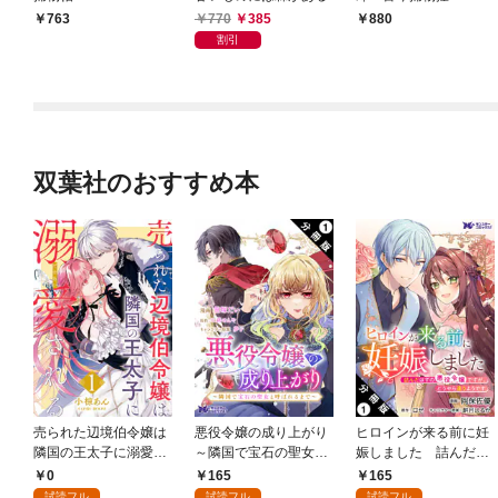
770
385
763
880
割引
双葉社のおすすめ本
売られた辺境伯令嬢は
悪役令嬢の成り上がり
ヒロインが来る前に妊
隣国の王太子に溺愛さ
～隣国で宝石の聖女と
娠しました 詰んだは
れる 1
呼ばれるまで～（コミ
ずの悪役令嬢ですが、
0
165
165
ック） 分冊版 1
どうやら違うようです
試読フル
試読フル
試読フル