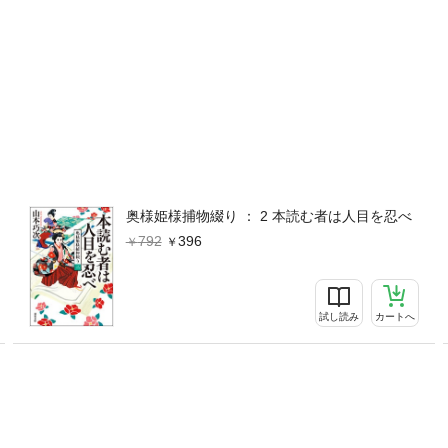
奥様姫様捕物綴り ： 2 本読む者は人目を忍べ
792
396
試し読み
カートへ