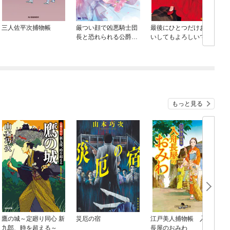
三人佐平次捕物帳
厳つい顔で凶悪騎士団
最後にひとつだけお願
長と恐れられる公爵様
いしてもよろしいでし
の最後の婚活相手は社
ょうか
交界の幻の花でした
（コミック）
もっと見る
鷹の城～定廻り同心 新
災厄の宿
江戸美人捕物帳 入舟
九郎、時を超える～
長屋のおみわ