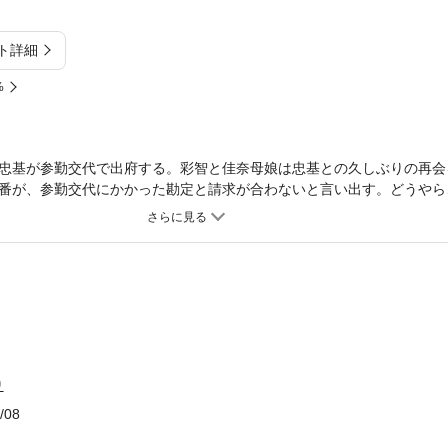
ト詳細
%
忠基が参勤交代で出府する。彩智と佳奈母娘は忠基との久しぶりの再会
番が、参勤交代にかかった勘定と請求が合わないと言い出す。どうやら
な請求をしてきたようだ。それを知った彩智と佳奈は、すぐに事の真相
の番頭が何者かに殺される。天下無敵の奥方様と姫様が参勤交代にまつ
第五弾！
り
/08