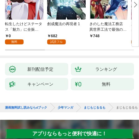
転生したけどステータ
創成魔法の再現者 1
きのした魔法工務店
王位
ス「魅力」に全振
異世界工法で最強の家
兆候
り！？(1)
づくりを（コミック）
入れ
0
682
0
748
１
る。
無料
試読フル
新刊配信予定
ランキング
キャンペーン
無料
漫画無料試し読みならdブック
少年マンガ
まじもじるるも
まじもじるるも
アプリならもっと便利で快適に！