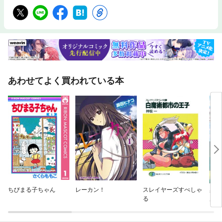
あわせてよく買われている本
ちびまる子ちゃん
レーカン！
スレイヤーズすぺしゃ
異世
る
産ス
よう
器用