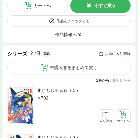
カートへ
今すぐ買う
作品をチェックする
作品情報へ
全7冊
シリーズ
お気に入り登録
完結
未購入巻をまとめて買う
1巻から
|
最新刊から
まじもじるるも（１）
792
試し読み
カートへ
まじもじるるも（２）