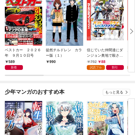
ベストカー ２０２６
徒然チルドレン カラ
信じていた仲間達にダ
魔女
年 ９月１０日号
ー版（１）
ンジョン奥地で殺され
かけたがギフト『無限
589
792
88
7
990
ガチャ』でレベル９９
新着
試読フル
割引
試
９９の仲間達を手に入
れて元パーティーメン
バーと世界に復讐＆
『ざまぁ！』します！
少年マンガのおすすめ本
もっと見る
（１）