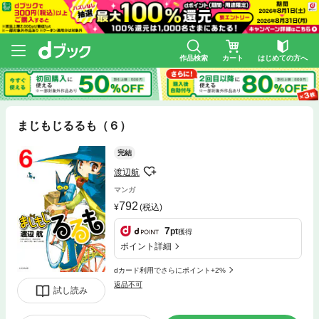
作品検索
カート
はじめての方へ
まじもじるるも（６）
完結
渡辺航
マンガ
792
(税込)
7
pt
獲得
ポイント詳細
dカード利用でさらにポイント+2%
返品不可
試し読み