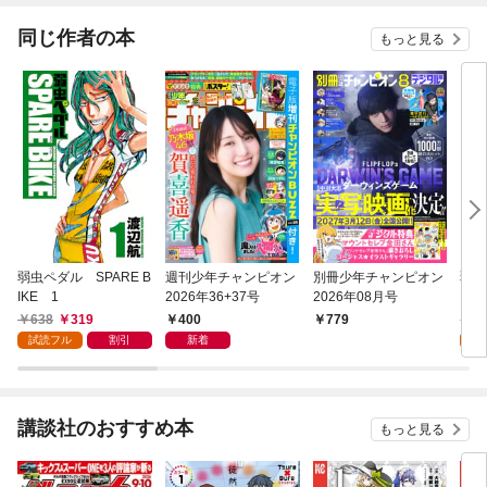
する
同じ作者の本
もっと見る
弱虫ペダル SPARE B
週刊少年チャンピオン
別冊少年チャンピオン
弱虫
IKE 1
2026年36+37号
2026年08月号
638
319
400
6
779
試読フル
割引
新着
試
講談社のおすすめ本
もっと見る