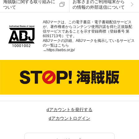
海賊版に関する取り組みに
お客さまのご利用端末から
ついて
の情報の外部送信について
ABJマークは、この電子書店・電子書籍配信サービス
が、著作権者からコンテンツ使用許諾を得た正規版配
信サービスであることを示す登録商標（登録番号 第
6091713号）です。
ABJマークの詳細、ABJマークを掲示しているサービス
の一覧はこちら
→
https://aebs.or.jp/
dアカウントを発行する
dアカウントログイン