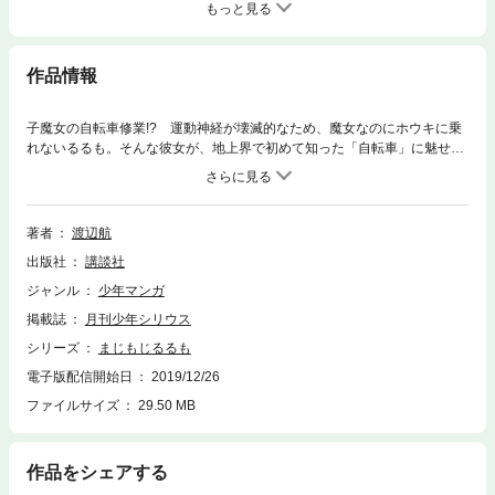
もっと見る
作品情報
子魔女の自転車修業!? 運動神経が壊滅的なため、魔女なのにホウキに乗
れないるるも。そんな彼女が、地上界で初めて知った「自転車」に魅せら
れた。柴木（しばき）にコーチを頼んで、傷だらけ泥まみれになりながら
も、るるもが魔法以外で初めて修業に打ち込んだワケとは？
著者
渡辺航
出版社
講談社
ジャンル
少年マンガ
掲載誌
月刊少年シリウス
シリーズ
まじもじるるも
電子版配信開始日
2019/12/26
ファイルサイズ
29.50 MB
作品をシェアする