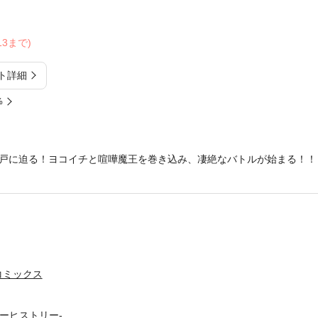
/13まで)
ト詳細
%
戸に迫る！ヨコイチと喧嘩魔王を巻き込み、凄絶なバトルが始まる！！ 
コミックス
ダーヒストリー-