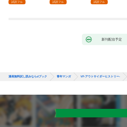
試読フル
試読フル
試読フル
新刊配信予定
漫画無料試し読みならdブック
青年マンガ
VF-アウトサイダーヒストリー-