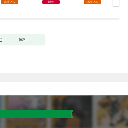
試読フル
新着
試読フル
無料