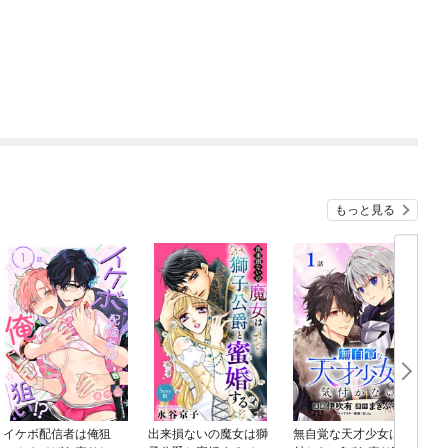
もっと見る
イケボ配信者は俺狙
出来損ないの魔女は獅
無自覚な天才少女は気