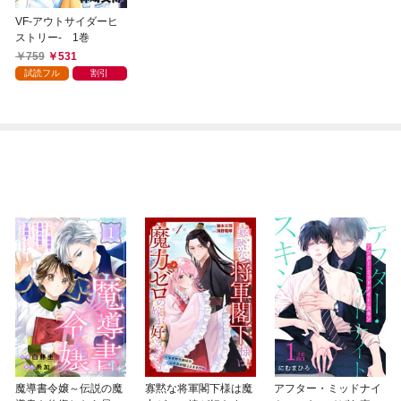
VF-アウトサイダーヒ
ストリー- 1巻
759
531
試読フル
割引
魔導書令嬢～伝説の魔
寡黙な将軍閣下様は魔
アフター・ミッドナイ