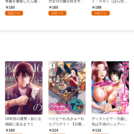
導書を修復したら最強
力ゼロの嫁が好きすぎ
ト・スキン［ばら売
の精霊が味方になりま
る～なぜか旦那様の心
り］ 第1話
165
165
198
した（クールな王弟殿
の声が聞こえます！？
試読フル
試読フル
試読フル
下がなぜかいつもそば
～［1話売り］ story0
にいます）～［ばら売
1
り］ 第1話
16年目の復讐～奴らを
ベイビーわるきゅーれ
ディストピア～引越し
地獄に送るまで１
エブリデイ！ 【分冊
先は不貞のシェアハウ
版】 1
ス～１
165
214
132