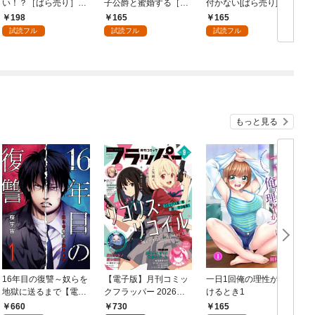
い！？［ばら売り］
子公爵と蜜婚する［ば
付かない[ばら売り]
第1話
ら売り］ 第1話
第1話
198
165
165
試読フル
試読フル
試読フル
もっと見る
16年目の復讐～奴らを
【電子版】月刊コミッ
一日1回俺の理性が負
地獄に送るまで【電子
クフラッパー 2026年9
けるとき1
か
単行本版】１
月号
660
730
165