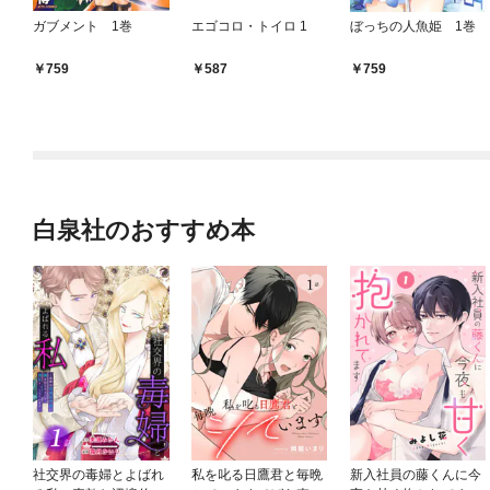
ガブメント 1巻
エゴコロ・トイロ 1
ぼっちの人魚姫 1巻
759
587
759
白泉社のおすすめ本
社交界の毒婦とよばれ
私を叱る日鷹君と毎晩
新入社員の藤くんに今