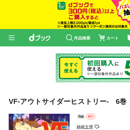
作品検索
カート
VF-アウトサイダーヒストリー- 6巻
完結
割引
林崎文博