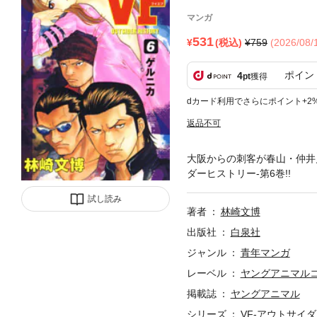
マンガ
531
(税込)
759
(2026/08
ポイン
4
pt
獲得
dカード利用でさらにポイント+2
返品不可
大阪からの刺客が春山・仲井
ダーヒストリー-第6巻!!
試し読み
著者
林崎文博
出版社
白泉社
ジャンル
青年マンガ
レーベル
ヤングアニマル
掲載誌
ヤングアニマル
シリーズ
VF-アウトサイ