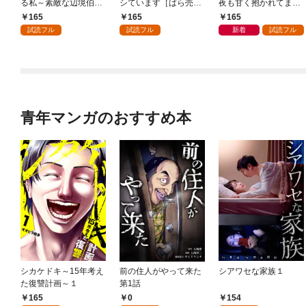
る私～素敵な辺境伯令
シています［ばら売
夜も甘く抱かれてます
息に腕を折られたの
り］ 第1話
［ばら売り］ 第1話
165
165
165
で、責任とってもらい
試読フル
試読フル
新着
試読フル
ます～［ばら売り］
第1話
青年マンガのおすすめ本
シカケドキ～15年考え
前の住人がやって来た
シアワセな家族１
た復讐計画～１
第1話
165
0
154