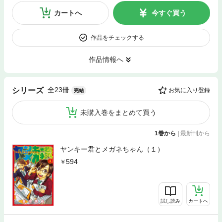
カートへ
今すぐ買う
作品をチェックする
作品情報へ
全23冊
シリーズ
お気に入り登録
完結
未購入巻をまとめて買う
1巻から
|
最新刊から
ヤンキー君とメガネちゃん（１）
594
試し読み
カートへ