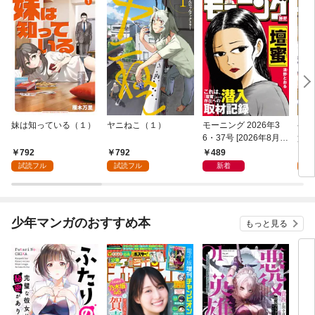
妹は知っている（１）
ヤニねこ（１）
モーニング 2026年3
ゲー
6・37号 [2026年8月6
貴族
日発売]
外れ
792
792
489
7
を駆
試読フル
試読フル
新着
試
して
少年マンガのおすすめ本
もっと見る