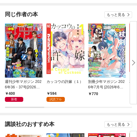
同じ作者の本
もっと見る
週刊少年マガジン 202
カッコウの許嫁（１）
別冊少年マガジン 202
柊さ
6年36・37号[2026年8
6年7月号 [2026年6月9
（１
月5日発売]
日発売]
400
594
770
7
新着
試読フル
講談社のおすすめ本
もっと見る