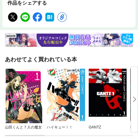
作品をシェアする
あわせてよく買われている本
山田くんと７人の魔女
ハイキュー！！
GANTZ
呪術