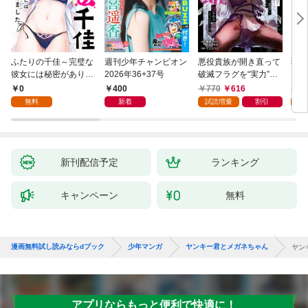
ふたりの千佳～完璧な
週刊少年チャンピオン
悪役貴族が開き直って
弱虫
彼女には秘密がありま
2026年36+37号
破滅フラグを“実力”で
IKE
した(1)
叩き折っていたら、い
0
400
770
616
6
つの間にかヒロイン達
無料
新着
試読増量
割引
試
から英雄視されるよう
になった件（コミッ
ク） 1巻
新刊配信予定
ランキング
キャンペーン
無料
漫画無料試し読みならdブック
少年マンガ
ヤンキー君とメガネちゃん
ヤン
アプリならもっと便利で快適に！