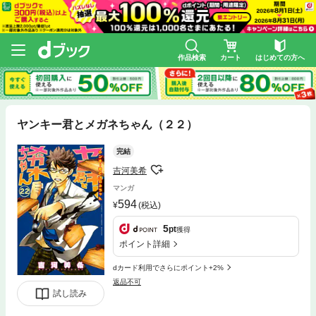
作品検索
カート
はじめての方へ
ヤンキー君とメガネちゃん（２２）
完結
吉河美希
マンガ
594
(税込)
5
pt
獲得
ポイント詳細
dカード利用でさらにポイント+2%
返品不可
試し読み