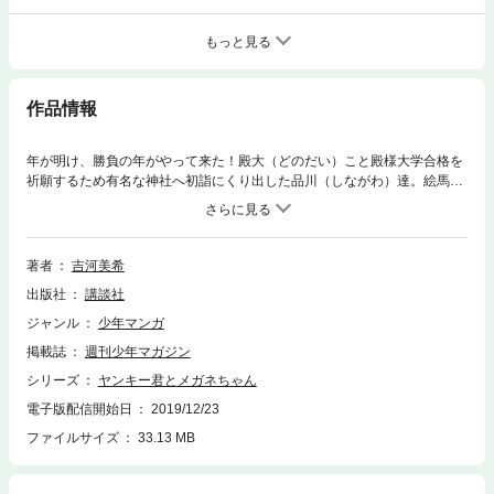
もっと見る
作品情報
年が明け、勝負の年がやって来た！殿大（どのだい）こと殿様大学合格を
祈願するため有名な神社へ初詣にくり出した品川（しながわ）達。絵馬を
書こうとした品川の前に大紫の制服を着た、いけ好かねえ奴が現れた。絵
馬をゆずれとケンカを売ってくるソイツは品川とケンカの強さは互角。し
かも顔もどっかで見たような……？超意外なソイツの正体とは……！？そ
してセンター試験の結果は……！？
著者
吉河美希
出版社
講談社
ジャンル
少年マンガ
掲載誌
週刊少年マガジン
シリーズ
ヤンキー君とメガネちゃん
電子版配信開始日
2019/12/23
ファイルサイズ
33.13 MB