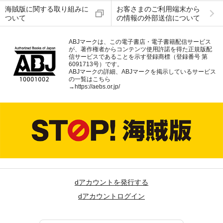
海賊版に関する取り組みに
お客さまのご利用端末から
ついて
の情報の外部送信について
ABJマークは、この電子書店・電子書籍配信サービス
が、著作権者からコンテンツ使用許諾を得た正規版配
信サービスであることを示す登録商標（登録番号 第
6091713号）です。
ABJマークの詳細、ABJマークを掲示しているサービス
の一覧はこちら
→
https://aebs.or.jp/
dアカウントを発行する
dアカウントログイン