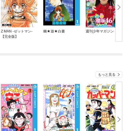
Z MAN -ゼットマン-
幽★遊★白書
週刊少年マガジン
【完全版】
もっと見る