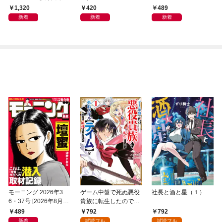
写真集「きらら、キラ
1,320
420
489
リ」
新着
新着
新着
モーニング 2026年3
ゲーム中盤で死ぬ悪役
社長と酒と星（１）
6・37号 [2026年8月6
貴族に転生したので、
日発売]
外れスキル【テイム】
489
792
792
を駆使して最強を目指
新着
試読フル
試読フル