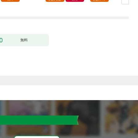
ージ増量版】 (1)
無料