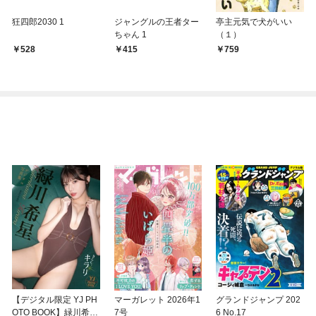
狂四郎2030 1
ジャングルの王者ター
亭主元気で犬がいい
ちゃん 1
（１）
528
415
759
【デジタル限定 YJ PH
マーガレット 2026年1
グランドジャンプ 202
OTO BOOK】緑川希星
7号
6 No.17