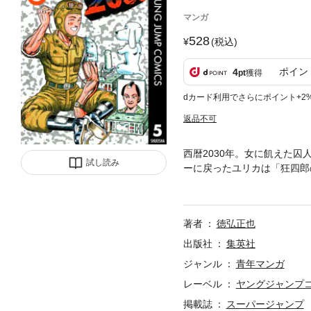
マンガ
528
(税込)
ポイン
4
pt
獲得
dカード利用でさらにポイント+2
返品不可
西暦2030年。女に飢えた
試し読み
ーに戻ったユリカは「狂四郎
四郎はついに八木の息の根を
著者
徳弘正也
出版社
集英社
ジャンル
青年マンガ
レーベル
ヤングジャンプコミ
掲載誌
スーパージャンプ