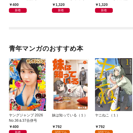
集「続・『ぽみ』！？
写真集「羽色日和」
400
1,320
1,320
どこでもトレイン・ベ
新着
新着
新着
トナム篇」
青年マンガのおすすめ本
ヤングジャンプ 2026
妹は知っている（１）
ヤニねこ（１）
No.36＆37合併号
400
792
792
新着
試読フル
試読フル