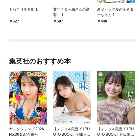
もっこり半兵衛 1
黄門さま～助さんの憂
新ジャングルの王者タ
鬱～ 1
ーちゃん 1
627
587
440
集英社のおすすめ本
ヤングジャンプ 2026
【デジタル限定 YJ PH
【デジタル限定 YJ PH
No.36＆37合併号
OTO BOOK】十味写真
OTO BOOK】片田陽依