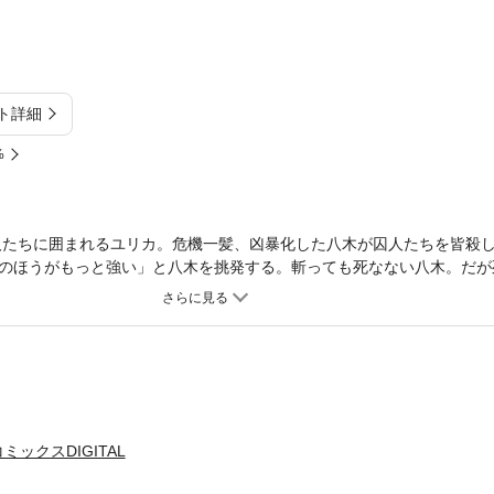
ト詳細
%
囚人たちに囲まれるユリカ。危機一髪、凶暴化した八木が囚人たちを皆殺
のほうがもっと強い」と八木を挑発する。斬っても死なない八木。だが
止める。
ックスDIGITAL