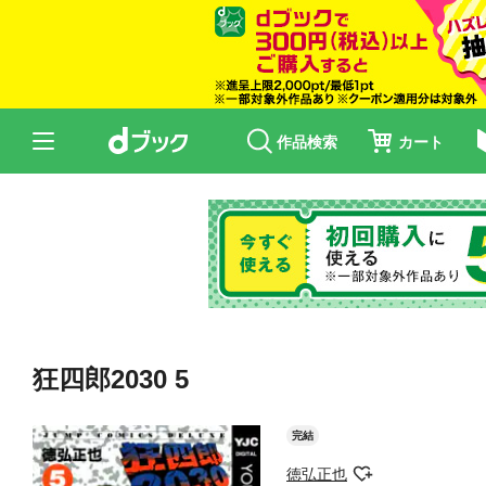
作品検索
カート
狂四郎2030 5
完結
徳弘正也