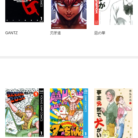
GANTZ
刃牙道
惡の華