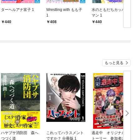
ターヘルアナ富子 1
Wrestling with もも子
水のともだちカッパー
1
マン 1
440
408
440
もっと見る
ハヤブサ消防団 森へ
これってハラスメント
逃走中 オリジナルス
つづく道
ですか？ 分冊版 1
トーリー 参加者は小