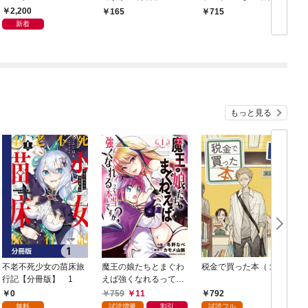
学生！？ 渋谷の街を
2,200
165
715
逃げまくれ！
新着
もっと見る
不老不死少女の苗床旅
魔王の娘たちとまぐわ
税金で買った本（１）
女
行記【分冊版】 1
えば強くなれるって本
当ですか？【特典ペー
0
759
11
792
パー付き】【カラーペ
無料
試読増量
割引
試読フル