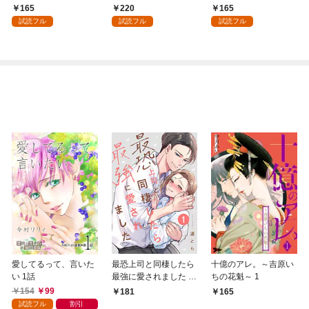
者に溺愛される～: 1
溺愛されるまで: 1
途な愛で幸せを掴む～:
165
220
165
1
試読フル
試読フル
試読フル
愛してるって、言いた
最恐上司と同棲したら
十億のアレ。～吉原い
い 1話
最強に愛されました 1
ちの花魁～ 1
巻
154
99
181
165
試読フル
割引