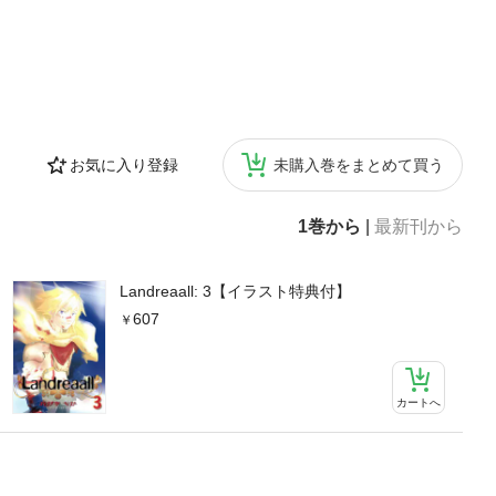
お気に入り登録
未購入巻をまとめて買う
1巻から
|
最新刊から
Landreaall: 3【イラスト特典付】
607
カートへ