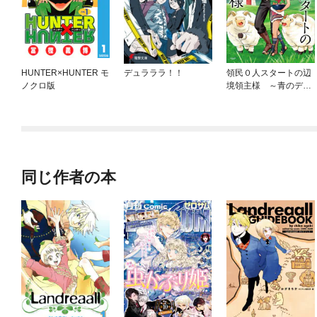
HUNTER×HUNTER モ
デュラララ！！
領民０人スタートの辺
ノクロ版
境領主様 ～青のディ
アスと蒼角の乙女～
同じ作者の本