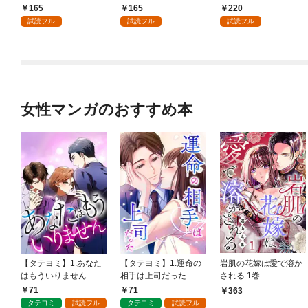
入り～: 1
い: 1
の弟（攻略対象外）に
165
165
220
執着えっちされるんで
試読フル
試読フル
試読フル
すが！？: 1
女性マンガのおすすめ本
【タテヨミ】1.あなた
【タテヨミ】1.運命の
岩肌の花嫁は愛で溶か
はもういりません
相手は上司だった
される 1巻
71
71
363
タテヨミ
試読フル
タテヨミ
試読フル