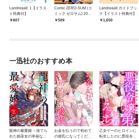
Landreaall: 1【イラス
Comic ZERO-SUM (コ
Landreaall ガイドブッ
ト特典付】
ミック ゼロサム) 2025
ク【イラスト特典付】
年1月号[雑誌]
607
509
1,650
一迅社のおすすめ本
龍神の最愛婚 ～捨てら
お金を払うので初めて
乙女ゲーのヒロインに
れた姫巫女の幸福な嫁
の彼氏になってくださ
転生したのに悪役令嬢