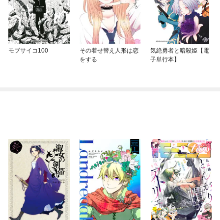
モブサイコ100
その着せ替え人形は恋
気絶勇者と暗殺姫【電
をする
子単行本】