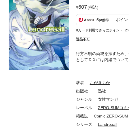
607
(税込)
ポイン
5
pt
獲得
dカード利用でさらにポイント+2
返品不可
行方不明の両親を探すため、
としてＤＸには内緒でついて
る。一方、砂漠の砦へ連れて
アンリ王女が最期をすごした
誠を誓ってほしいとリゲイン
著者
おがきちか
出版社
一迅社
ジャンル
女性マンガ
レーベル
ZERO-SUMコ
掲載誌
Comic ZERO-SUM
シリーズ
Landreaall