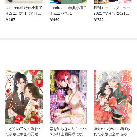
Landreaall 特典小冊子
Landreaall 特典小冊子
月刊モーニング・ツー
オムニバス 1【分冊
オムニバス: 1
2021年7月号 [2021年5
版】 淑女の剣帯
月21日発売]
187
660
730
こどくの乙女～呪われ
恋を知らないサキュバ
運命のつがい～虐げら
た令嬢は華族の元婚約
スが騎士団長様に執着
れた令嬢は金華猫の一