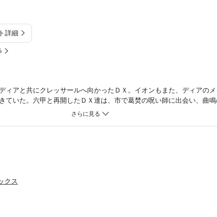
ト詳細
%
ディアと共にクレッサールへ向かったＤＸ。イオンもまた、ディアのメ
きていた。六甲と再開したＤＸ達は、市で葛焚の呪い師に出会い、曲鳴
来られたリゲインとファレルは、クエンティンとユージェニに迎えられ
この砦で、ユージェニは自らの目的が復讐だと語る。革命を成し遂げる
に告げるユージェニ。だが、彼女の出生には秘密があって―!?
ミックス