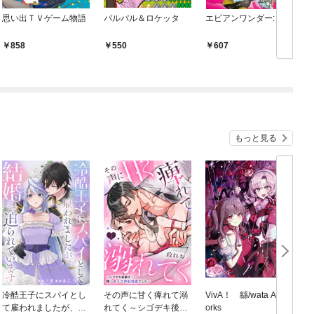
思い出ＴＶゲーム物語
パルパル＆ロケッタ
エビアンワンダー: 1
C
858
550
607
もっと見る
冷酷王子にスパイとし
その声に甘く痺れて溺
VivA！ 緜/wata Art W
て雇われましたが、結
れてく～シゴデキ後輩
orks