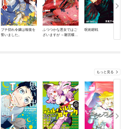
ブチ切れ令嬢は報復を
ふつつかな悪女ではご
呪術廻戦
誓いました。
ざいますが ～雛宮蝶鼠
とりかえ伝～
もっと見る