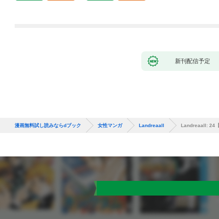
新刊配信予定
漫画無料試し読みならdブック
女性マンガ
Landreaall
Landreaall: