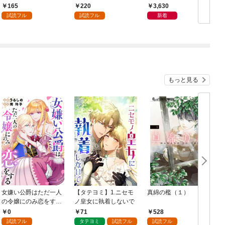
婚を迫られています: 1
は推しのメロ声配信者
165
220
3,630
でした～: 1
試読フル
試読フル
新着
もっと見る
女嫌い公爵はただ一人
【タテヨミ】1.ニセモ
真綿の檻（１）
の令嬢にのみ恋をする
ノ皇女に執着しないで
む
（分冊版）第１話
0
71
528
試読フル
タテヨミ
試読フル
試読フル