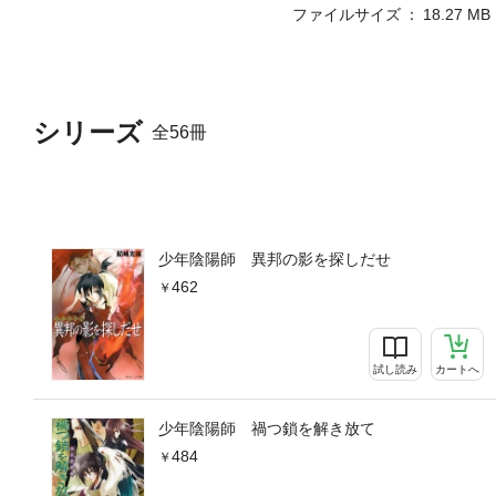
ファイルサイズ
18.27 MB
シリーズ
全56冊
少年陰陽師 異邦の影を探しだせ
462
試し読み
カートへ
少年陰陽師 禍つ鎖を解き放て
484