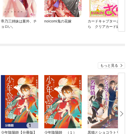
帝乃三姉妹は案外、チ
noicomi鬼の花嫁
カードキャプターさく
ョロい。
ら クリアカード編
ー
もっと見る
少年陰陽師【分冊版】
少年陰陽師 （１）
黒猫とショコラトリー