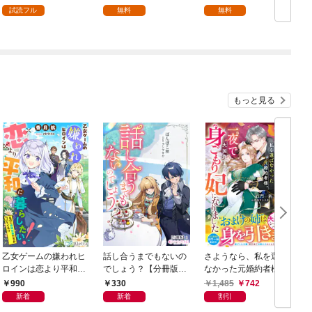
試読フル
無料
無料
もっと見る
乙女ゲームの嫌われヒ
話し合うまでもないの
さようなら、私を選ば
ロインは恋より平和に
でしょう？【分冊版】
なかった元婚約者様。
暮らしたい！（なのに
1
一夜で大国君主の身ご
990
330
1,485
742
攻略対象たちがついて
もり妃になりました
新着
新着
割引
くる！？）
【電子限定SS付き】