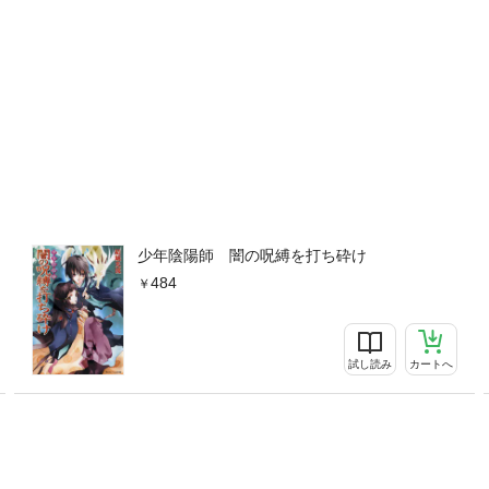
少年陰陽師 闇の呪縛を打ち砕け
484
試し読み
カートへ