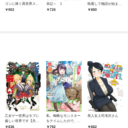
ゴンに捧ぐ異世界スイ
末記～ 1
執着して物語が始まら
ーツ～（１）
ない【電子特別版】
902
726
880
乙女ゲー世界はモブに
私、蜘蛛なモンスター
美人女上司滝沢さん
厳しい世界です【共和
をテイムしたので、ス
国編】 ０１
パイダーシルクで裁縫
836
792
682