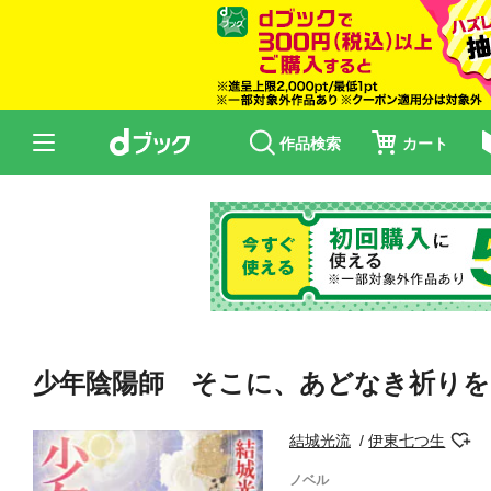
作品検索
カート
少年陰陽師 そこに、あどなき祈りを
結城光流
伊東七つ生
ノベル