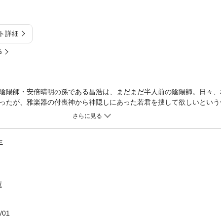
ト詳細
%
陰陽師・安倍晴明の孫である昌浩は、まだまだ半人前の陰陽師。日々、
ったが、雅楽器の付喪神から神隠しにあった若君を捜して欲しいという
しぶりに兄・康史が身罷った朝の夢を見ていた。陰陽師の見る夢には意
？ 長い刻を経て、ファン待望の小説「十二刻」が短編集で登場!!
生
庫
/01