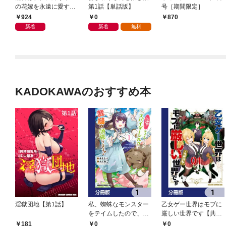
の花嫁を永遠に愛する
第1話【単話版】
号［期間限定］
【電子特別版】
924
0
870
新着
新着
無料
KADOKAWAのおすすめ本
淫獄団地【第1話】
私、蜘蛛なモンスター
乙女ゲー世界はモブに
をテイムしたので、ス
厳しい世界です【共和
パイダーシルクで裁縫
国編】【分冊版】 1
0
0
181