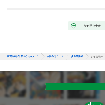
新刊配信予定
漫画無料試し読みならdブック
女性向けラノベ
少年陰陽師
少年陰陽師 