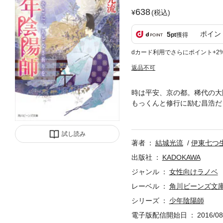
638
(税込)
ポイン
5
pt
獲得
dカード利用でさらにポイント+2
返品不可
時は平安、京の都。稀代の大
もっくんと修行に励む昌浩だ
できて？ その頃、敏次は久
が、果たしてその真意は……
試し読み
著者
結城光流
伊東七つ
出版社
KADOKAWA
ジャンル
女性向けラノベ
レーベル
角川ビーンズ文
シリーズ
少年陰陽師
電子版配信開始日
2016/08