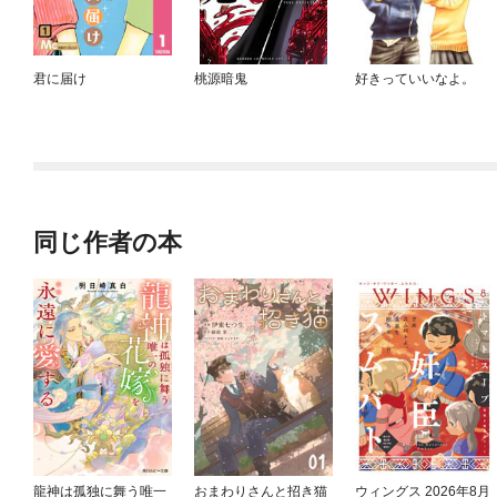
君に届け
桃源暗鬼
好きっていいなよ。
同じ作者の本
龍神は孤独に舞う唯一
おまわりさんと招き猫
ウィングス 2026年8月