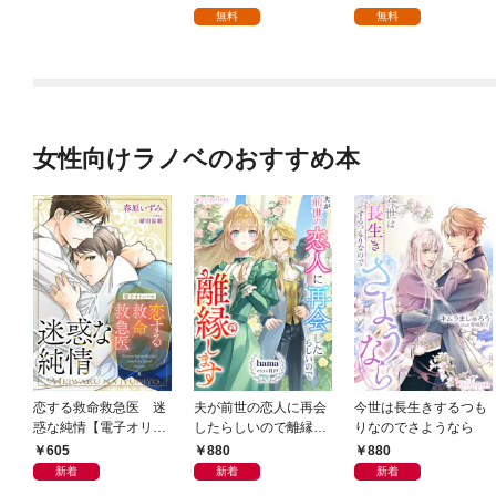
を頑張ります！【分冊
無料
無料
版】 1
女性向けラノベのおすすめ本
恋する救命救急医 迷
夫が前世の恋人に再会
今世は長生きするつも
惑な純情【電子オリジ
したらしいので離縁し
りなのでさようなら
ナル】
ます
605
880
880
新着
新着
新着