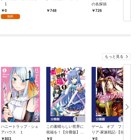
1
の名探偵
0
748
726
無料
もっと見る
ハニートラップ・シェ
この素晴らしい世界に
ゲーム オブ ファミ
アハウス １
祝福を！【分冊版】
リア-家族戦記-【分冊
イ
1
版】 1
803
0
0