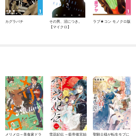
カグラバチ
その男、沼につき。
ラブ★コン モノクロ版
【マイクロ】
メリメロ～美食家ドラ
雪花妃伝 ～藍帝後宮始
聖騎士様が転生モブに