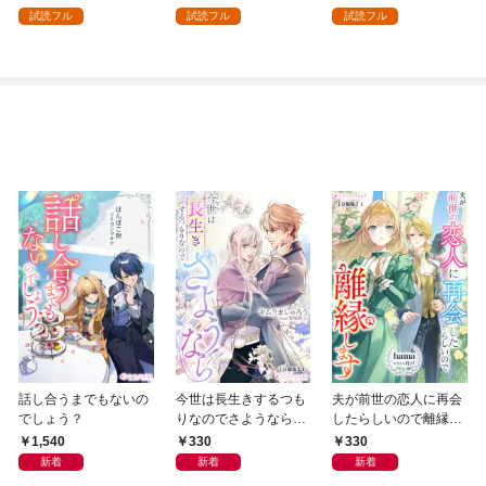
を頑張ります！ 1
試読フル
試読フル
試読フル
話し合うまでもないの
今世は長生きするつも
夫が前世の恋人に再会
でしょう？
りなのでさようなら
したらしいので離縁し
【分冊版】1
ます【分冊版】1
1,540
330
330
新着
新着
新着