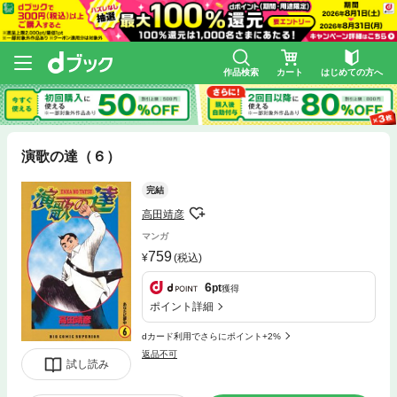
作品検索
カート
はじめての方へ
演歌の達（６）
完結
高田靖彦
マンガ
759
(税込)
6
pt
獲得
ポイント詳細
dカード利用でさらにポイント+2%
返品不可
試し読み