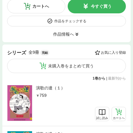
カートへ
今すぐ買う
作品をチェックする
作品情報へ
全9冊
シリーズ
お気に入り登録
完結
未購入巻をまとめて買う
1巻から
|
最新刊から
演歌の達（１）
759
試し読み
カートへ