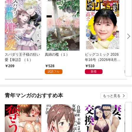
スパダリ王子様の狂い
真綿の檻（１）
ビッグコミック 2026
こん
愛【単話】（１）
年16号（2026年8月7
（１
日発売）
528
510
5
209
試読フル
新着
試
青年マンガのおすすめ本
もっと見る