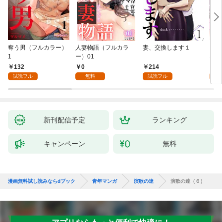
奪う男（フルカラー）
人妻物語（フルカラ
妻、交換します１
ごめ
1
ー）01
ない
132
0
214
1
試読フル
無料
試読フル
試
新刊配信予定
ランキング
キャンペーン
無料
漫画無料試し読みならdブック
青年マンガ
演歌の達
演歌の達（６）