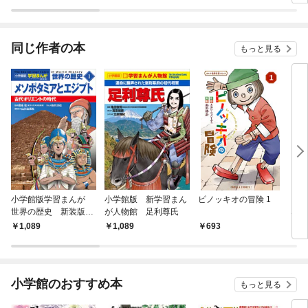
同じ作者の本
もっと見る
小学館版学習まんが
小学館版 新学習まん
ピノッキオの冒険 1
【単
世界の歴史 新装版
が人物館 足利尊氏
ない
１ メソポタミアとエ
1
1,089
1,089
693
6
ジプト ～古代オリエ
ントの時代～
小学館のおすすめ本
もっと見る