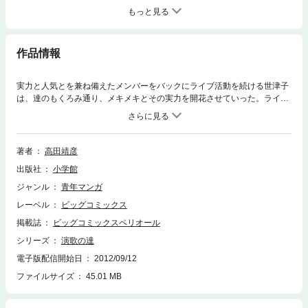
もっと見る
作品情報
実力と人気とを兼ね備えたメンバーをバックにライブ活動を続ける世津子
は、達のもくろみ通り、メキメキとその実力を開花させていった。ライブ
動員数もカセットの売り上げも好調で、確かな手応えを感じてはいるもの
の、達の心中はどこかすっきりとしない。というのも、今後どのように世
津子をデビューさせればいいのか、その答えを見出せずにいたからだっ
た。そんなある日、いつものように世津子のライブを観にでかけた達は、
著者
高田靖彦
ライブハウスで意外な人物に出会う。その人物とはなんと、世津子を破門
出版社
小学館
した演歌の大御所・稲城壮一、その人だった！！
ジャンル
青年マンガ
レーベル
ビッグコミックス
掲載誌
ビッグコミックスペリオール
シリーズ
演歌の達
電子版配信開始日
2012/09/12
ファイルサイズ
45.01 MB