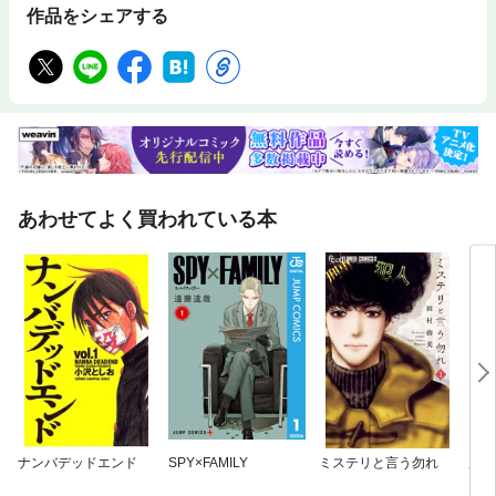
作品をシェアする
あわせてよく買われている本
ナンバデッドエンド
SPY×FAMILY
ミステリと言う勿れ
風の