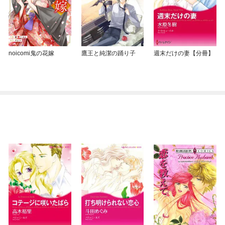
noicomi鬼の花嫁
鷹王と純潔の踊り子
週末だけの妻【分冊】