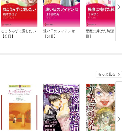
むこうみずに愛したい
遠い日のフィアンセ
悪魔に捧げた純潔【分
【分冊】
【分冊】
冊】
もっと見る