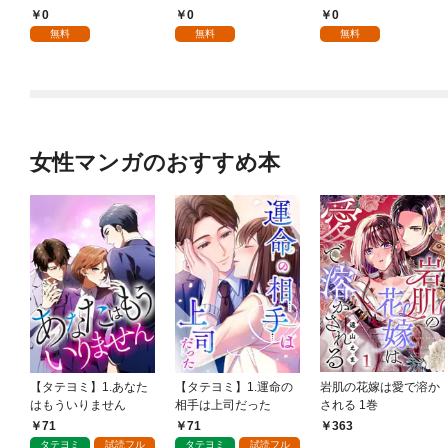
様 1話
る～不人気の支援魔術
0
0
0
師は給料泥棒だと魔術
無料
無料
無料
大学をクビになった
が、出世した元教え子
たちのおかげで何も困
らない件～ 第1話
女性マンガのおすすめ本
【タテヨミ】1.あなた
【タテヨミ】1.運命の
岩肌の花嫁は愛で溶か
はもういりません
相手は上司だった
される 1巻
71
71
363
タテヨミ
試読フル
タテヨミ
試読フル