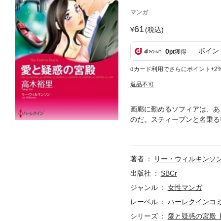
マンガ
61
(税込)
ポイン
0
pt
獲得
dカード利用でさらにポイント+2
返品不可
画廊に勤めるソフィアは、あ
のだ。スティーブンと名乗る
の技術者だと知ると、自分の
にソフィアは舞い上がったが
た。
著者
リー・ウィルキンソ
出版社
SBCr
ジャンル
女性マンガ
レーベル
ハーレクインコ
シリーズ
愛と疑惑の宮殿