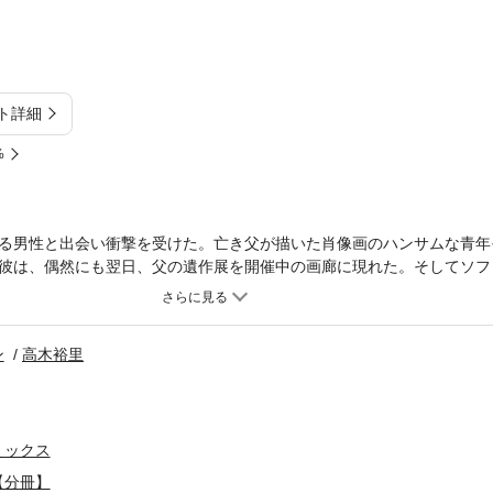
ト詳細
%
る男性と出会い衝撃を受けた。亡き父が描いた肖像画のハンサムな青年
彼は、偶然にも翌日、父の遺作展を開催中の画廊に現れた。そしてソフ
住むベネチアの宮殿へ来て絵画を見てほしいと強引な誘いをかけてきた
、スティーブンが彼女に近づいた本当の目的を、その時ソフィアは知る
ン
高木裕里
ミックス
【分冊】