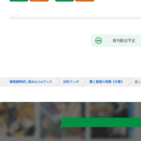
新刊配信予定
漫画無料試し読みならdブック
女性マンガ
愛と疑惑の宮殿【分冊】
愛と