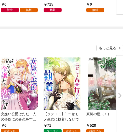
単行本版】 第1巻
抱かれて困ってます 第
0
715
0
1話
新着
無料
新着
無料
もっと見る
女嫌い公爵はただ一人
【タテヨミ】1.ニセモ
真綿の檻（１）
の令嬢にのみ恋をする
ノ皇女に執着しないで
む
（分冊版）第１話
0
71
528
試読フル
タテヨミ
試読フル
試読フル