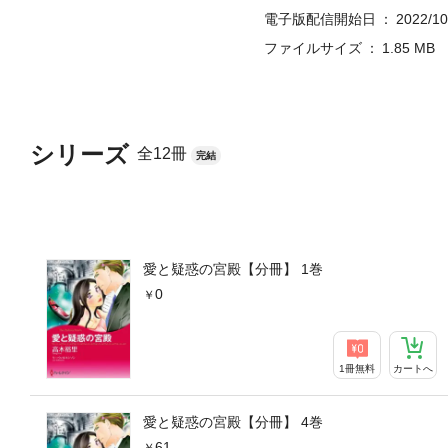
電子版配信開始日
2022/10
ファイルサイズ
1.85 MB
シリーズ
全12冊
完結
愛と疑惑の宮殿【分冊】 1巻
0
1冊無料
カートへ
愛と疑惑の宮殿【分冊】 4巻
61