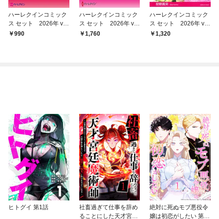
ハーレクインコミック
ハーレクインコミック
ハーレクインコミック
ス セット 2026年 vo
ス セット 2026年 vo
ス セット 2026年 vo
l.778
l.904
l.845
990
1,760
1,320
ヒトグイ 第1話
社畜過ぎて仕事を辞め
絶対に死ぬモブ悪役令
ることにした天才宮廷
嬢は初恋がしたい 第1