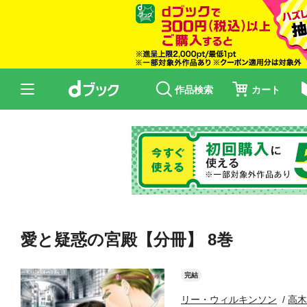
作品検索
カート
愛と疑惑の宮殿【分冊】 8巻
完結
リー・ウィルキンソン
高