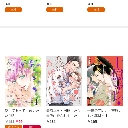
魔術師～辺境の地でス
話
0
0
0
ローライフを夢見る
無料
無料
無料
が、不届き者を倒して
いたら『最果ての魔
女』と呼ばれるように
なる～ 第1話
愛してるって、言いた
最恐上司と同棲したら
十億のアレ。～吉原い
い 1話
最強に愛されました 1
ちの花魁～ 1
巻
154
99
181
165
試読フル
割引