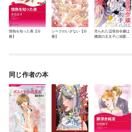
情熱を知った夜【分
シークのいざない【分
売られた辺境伯令嬢は
冊】
冊】
隣国の王太子に溺愛さ
れる
同じ作者の本