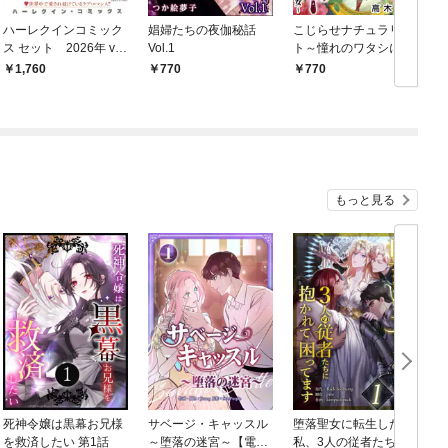
ハーレクインコミック
娼婦たちの夜伽秘話
こじらせナチュラリス
ス セット 2026年 vo
Vol.1
ト～憧れのワタシに囚
l.910
われた女～ 単行本版
1,760
770
770
1巻
もっと見る
死神令嬢は黒幕お兄様
サベージ・キャッスル
堕落聖女に転生した
を救済したい 第1話
～堕落の迷宮～【電子
私、3人の従者たちに