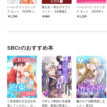
ハーレクインコミック
痩せ女～幸せのサプリ
ハーレクインコミック
ス セット 2026年 vo
メント～【合冊版】
ス セット 2026年 vo
l.925
（1）
l.855
1,760
660
1,320
SBCrのおすすめ本
三食昼寝付き生活を約
万年ヒラ教師の支援魔
騙されて溺愛再婚しま
束してください、公爵
術師、最強の賢者にな
した！ 第1話