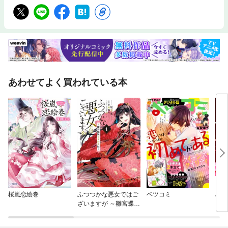
あわせてよく買われている本
桜嵐恋絵巻
ふつつかな悪女ではご
ベツコミ
めで
ざいますが ～雛宮蝶鼠
とりかえ伝～