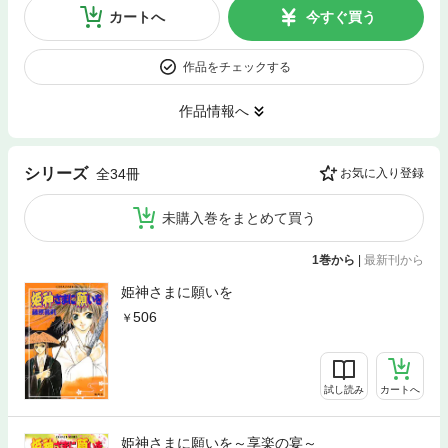
カートへ
今すぐ買う
作品をチェックする
作品情報へ
シリーズ
全34冊
お気に入り登録
未購入巻をまとめて買う
1巻から
|
最新刊から
姫神さまに願いを
506
試し読み
カートへ
姫神さまに願いを～享楽の宴～