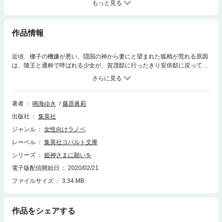
もっと見る
作品情報
近頃、梛子の機嫌が悪い。隠国の神から妻にと望まれた狐精が荒れる原因
は、陵王と通称で呼ばれる少女が、賀茂邸に行ったきり安倍邸に戻ってく
る気配がないこと。しかも、自分が戻れば「災禍の兆しあり」と追い返さ
れる始末。さすがの晴明も少々手をやいていた。そんな折、安倍保名の異
母兄から晴明に頼み事があった。聞けば、彼の長女に取り憑いた物の怪を
祓ってほしいとのことだった……。【目次】Farewell Shine/とらのおんが
著者
鳴海ゆき
藤原眞莉
えし/あとがき
出版社
集英社
ジャンル
女性向けラノベ
レーベル
集英社コバルト文庫
シリーズ
姫神さまに願いを
電子版配信開始日
2020/02/21
ファイルサイズ
3.34 MB
作品をシェアする