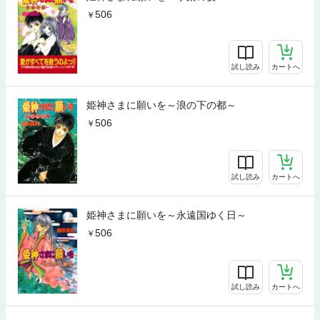
506
試し読み
カートへ
姫神さまに願いを～浪の下の都～
506
試し読み
カートへ
姫神さまに願いを～永遠国ゆく日～
506
試し読み
カートへ