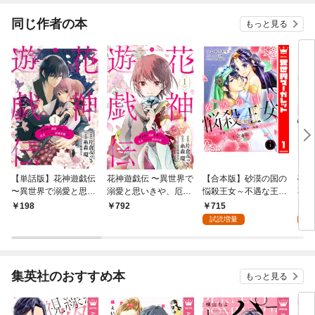
同じ作者の本
もっと見る
【単話版】花神遊戯伝
花神遊戯伝 〜異世界で
【合本版】砂漠の国の
砂漠
〜異世界で溺愛と思い
溺愛と思いきや、厄災
悩殺王女～不遇な王女
不遇
きや、厄災だらけで前
だらけで前途多
は寡黙な王弟殿下の本
弟殿
715
1
198
792
途多難!?〜 第1話
難!?〜 1巻
音が聞きたい～ 1
い～
試読増量
試
集英社のおすすめ本
もっと見る