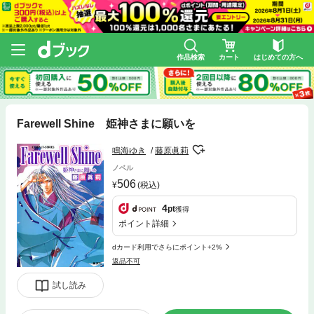
作品検索
カート
はじめての方へ
Farewell Shine 姫神さまに願いを
鳴海ゆき
藤原眞莉
ノベル
506
(税込)
4
pt
獲得
ポイント詳細
dカード利用でさらにポイント+2%
返品不可
試し読み