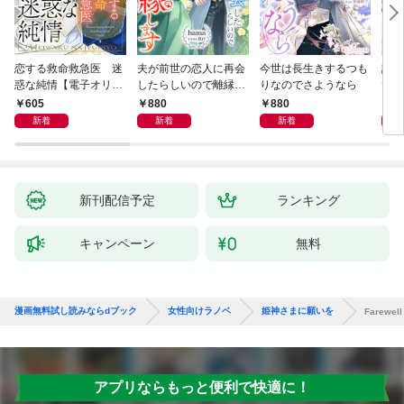
恋する救命救急医 迷
夫が前世の恋人に再会
今世は長生きするつも
話し
惑な純情【電子オリジ
したらしいので離縁し
りなのでさようなら
でし
ナル】
ます
605
880
880
1,
新着
新着
新着
新刊配信予定
ランキング
キャンペーン
無料
漫画無料試し読みならdブック
女性向けラノベ
姫神さまに願いを
Farewe
アプリならもっと便利で快適に！