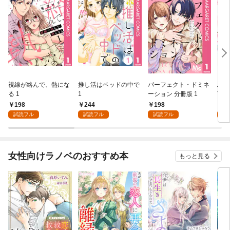
視線が絡んで、熱にな
推し活はベッドの中で
パーフェクト・ドミネ
ふし
る 1
1
ーション 分冊版 1
言っ
198
244
198
2
試読フル
試読フル
試読フル
試
女性向けラノベのおすすめ本
もっと見る