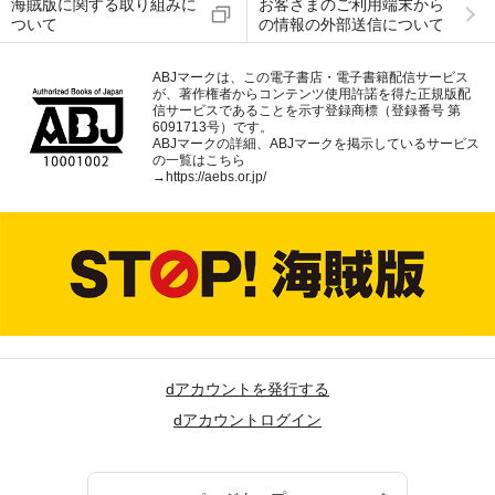
海賊版に関する取り組みに
お客さまのご利用端末から
ついて
の情報の外部送信について
ABJマークは、この電子書店・電子書籍配信サービス
が、著作権者からコンテンツ使用許諾を得た正規版配
信サービスであることを示す登録商標（登録番号 第
6091713号）です。
ABJマークの詳細、ABJマークを掲示しているサービス
の一覧はこちら
→
https://aebs.or.jp/
dアカウントを発行する
dアカウントログイン