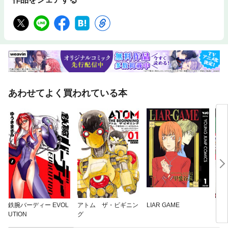
あわせてよく買われている本
鉄腕バーディー EVOL
アトム ザ・ビギニン
LIAR GAME
ジャ
UTION
グ