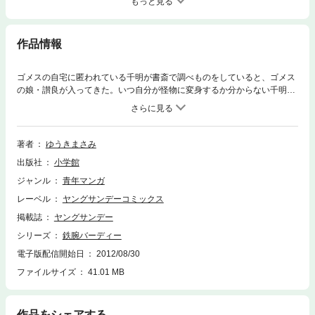
もっと見る
作品情報
ゴメスの自宅に匿われている千明が書斎で調べものをしていると、ゴメス
の娘・讃良が入ってきた。いつ自分が怪物に変身するか分からない千明
は、彼女に注意を促しながらも、親しく話を始める。一方、千明の居場所
を探しているつとむ（バーディー）の疑いの目は、ついにゴメス宅に向け
られて…
著者
ゆうきまさみ
出版社
小学館
ジャンル
青年マンガ
レーベル
ヤングサンデーコミックス
掲載誌
ヤングサンデー
シリーズ
鉄腕バーディー
電子版配信開始日
2012/08/30
ファイルサイズ
41.01 MB
作品をシェアする