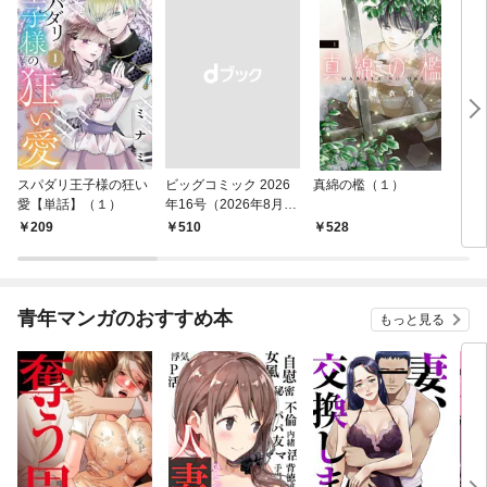
スパダリ王子様の狂い
ビッグコミック 2026
真綿の檻（１）
こん
愛【単話】（１）
年16号（2026年8月7
（１
日発売）
209
￥510
528
5
青年マンガのおすすめ本
もっと見る