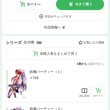
カートへ
今すぐ買う
作品をチェックする
作品情報へ
全20冊
シリーズ
お気に入り登録
完結
未購入巻をまとめて買う
1巻から
|
最新刊から
鉄腕バーディー（１）
759
試し読み
カートへ
鉄腕バーディー（２）