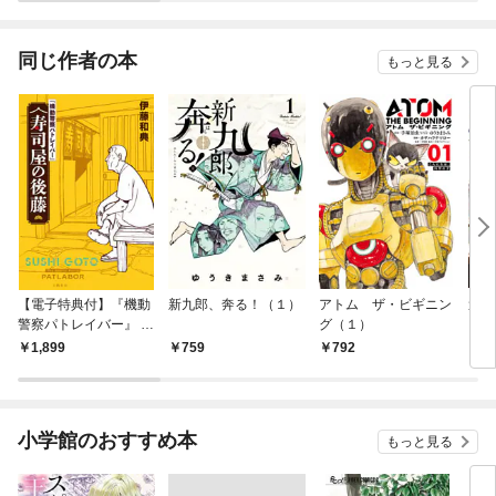
同じ作者の本
もっと見る
【電子特典付】『機動
新九郎、奔る！（１）
アトム ザ・ビギニン
週刊
警察パトレイバー』 寿
グ（１）
ピリ
司屋の後藤
【デ
1,899
759
792
5
ビア
m 
（2
売号
小学館のおすすめ本
もっと見る