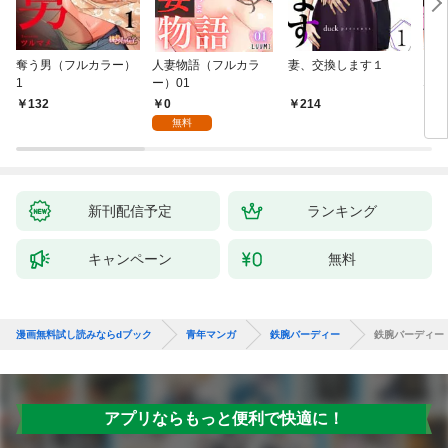
奪う男（フルカラー）
人妻物語（フルカラ
妻、交換します１
ごめ
1
ー）01
ない
0
132
214
1
無料
新刊配信予定
ランキング
キャンペーン
無料
漫画無料試し読みならdブック
青年マンガ
鉄腕バーディー
鉄腕バーディー
アプリならもっと便利で快適に！