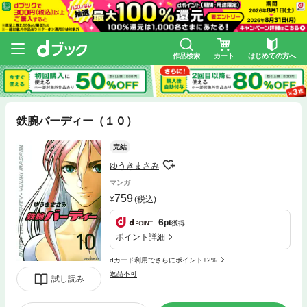
作品検索
カート
はじめての方へ
鉄腕バーディー（１０）
完結
ゆうきまさみ
マンガ
759
(税込)
6
pt
獲得
ポイント詳細
dカード利用でさらにポイント+2%
返品不可
試し読み