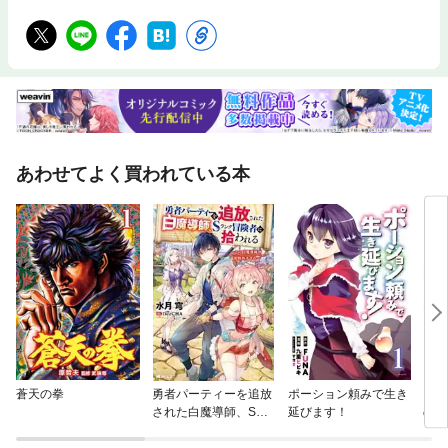
あわせてよく買われている本
蒼天の拳
勇者パーティーを追放
ポーション頼みで生き
日常
された白魔導師、Sラ
延びます！
のお
ンク冒険者に拾われ
上最
る ～この白魔導師が