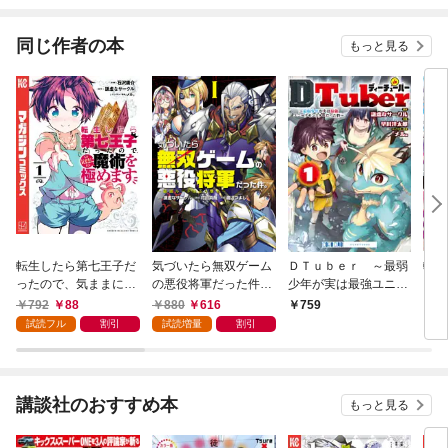
規格外すぎる～
同じ作者の本
もっと見る
転生したら第七王子だ
気づいたら無双ゲーム
ＤＴｕｂｅｒ ～最弱
転生
ったので、気ままに魔
の悪役将軍だった件。
少年が実は最強ユニー
った
術を極めます（１）
～破滅ルートはぶっ壊
クモンスターだった件
術を
792
88
880
616
759
8
す～(1)【電子特典付】
～（１）
試読フル
割引
試読増量
割引
講談社のおすすめ本
もっと見る