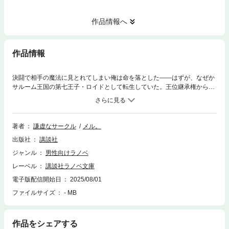
作品情報へ
作品情報
決闘で相手の魔法に見とれてしまい俺は命を落とした――はずが、なぜか
サルーム王国の第七王子・ロイドとして転生していた。王位継承権から遠
く、好きに生きることを薦められたロイドはおつきのメイド・シルファに
よる剣術の鍛錬をこなしつつも、好きだった魔術の研究に励むことに。知
識と才能に恵まれたロイドの魔術はすさまじい勢いで上達していき、周囲
の評価は高まっていく。しかし、ロイド自身は興味の向くままに研究と実
著者
謙虚なサークル
メル。
験に明け暮れる。そんなある日、城の地下に危険な魔書や禁書、恐ろしい
出版社
講談社
魔人が封印されたものもあると聞いたロイドは、誰にも告げず地下書庫を
目指す。そこで出会ったのは、噂通りの恐ろしい――!?
ジャンル
男性向けラノベ
レーベル
講談社ラノベ文庫
電子版配信開始日
2025/08/01
ファイルサイズ
- MB
作品をシェアする