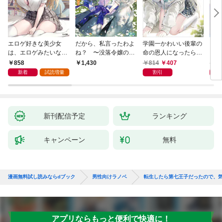
エロゲ好きな美少女
だから、私言ったわよ
学園一かわいい後輩の
くた
は、エロゲみたいなこ
ね？ 〜没落令嬢の案
命の恩人になったら、
ども
と全部シてほしい【電
外楽しい領地改革〜
通い妻になって関係を
858
814
407
8
1,430
子ＳＳ特典付き】
迫ってくる。
新着
試読増量
割引
新刊配信予定
ランキング
キャンペーン
無料
漫画無料試し読みならdブック
男性向けラノベ
転生したら第七王子だったので、気
アプリならもっと便利で快適に！