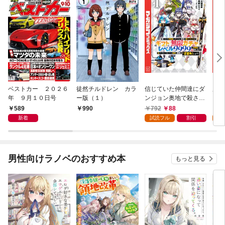
ベストカー ２０２６
徒然チルドレン カラ
信じていた仲間達にダ
魔女
年 ９月１０日号
ー版（１）
ンジョン奥地で殺され
かけたがギフト『無限
589
792
88
7
990
ガチャ』でレベル９９
新着
試読フル
割引
試
９９の仲間達を手に入
れて元パーティーメン
バーと世界に復讐＆
『ざまぁ！』します！
男性向けラノベのおすすめ本
もっと見る
（１）