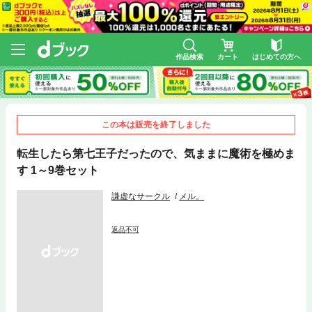
作品検索
カート
はじめての方へ
この本は販売を終了しました
転生したら第七王子だったので、気ままに魔術を極めま
す 1～9巻セット
謙虚なサークル
メル。
返品不可