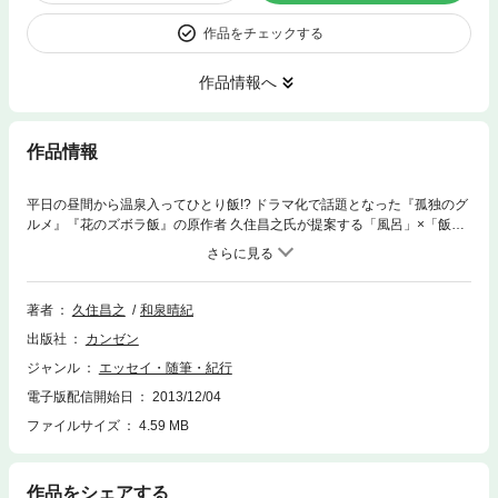
作品をチェックする
作品情報へ
作品情報
平日の昼間から温泉入ってひとり飯!? ドラマ化で話題となった『孤独のグ
ルメ』『花のズボラ飯』の原作者 久住昌之氏が提案する「風呂」×「飯」
エッセイの第2弾! 温泉につかって体の心まで温まったあと、 キューっとビ
ールで一杯飲るもよし。 甘いもので小腹を満たすもよし。 温泉着く前に
おやつラーメンを食すもよし。 【なんかちょっと罪悪感のようなものがあ
るんだ。贅沢し過ぎのような】 (『ちゃっかり温泉』本文より) 原稿催促の
著者
久住昌之
和泉晴紀
電話が入った午後1時。 「すいません。今書いているところで、夜には必
出版社
カンゼン
ず送ります」 と言いながら、 タオルと着替えをバックに詰め、向かった
先は温泉っ!??? 情報を検索して、宿の予約を入れて、荷造りして。 準備
ジャンル
エッセイ・随筆・紀行
を整えてから行くのが“温泉”だとばかり考えていたら、人生損しているの
電子版配信開始日
2013/12/04
かも。 非日常のオアシスは案外身近! 案外手軽! ちゃっかり温泉”ってのも
ありじゃないですか!? 【目次】 第一話 綱島温泉と焼き鳥 第二話 高井戸温
ファイルサイズ
4.59 MB
泉と回転寿司 第三話 笹塚温泉とじゃがいも塩ゆで 第四話 箱根かっぱ天国
とシフォンケーキ 第五話 浅草観音温泉と牛すじ煮込み 第六話 蒲田温泉と
生ハムサラダ 第七話 深大寺温泉と天盛り蕎麦 第八話 花小金井の湯とアイ
作品をシェアする