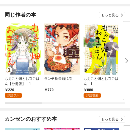
されています
りがチートな兄が離し
てくれません！？@C
OMIC
同じ作者の本
もっと見る
もえこと畑とお寺ごは
ランチ番長 瞳 1巻
もえこと畑とお寺ごは
ヤン
ん【分冊版】 1
ん 1
No.
220
880
770
4
試読フル
試読増量
カンゼンのおすすめ本
もっと見る