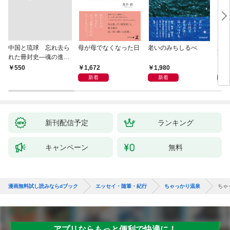
中国と琉球 忘れ去ら
母が母でなくなった日
老いのみちしるべ
新版
れた冊封史―魂の進化
育ち
―
人生
1,672
1,980
1,
￥550
新着
新着
新刊配信予定
ランキング
キャンペーン
無料
漫画無料試し読みならdブック
エッセイ・随筆・紀行
ちゃっかり温泉
ちゃ
アプリならもっと便利で快適に！