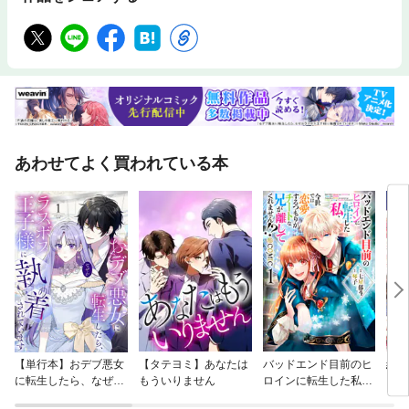
スクリーム 第九話 戸越銀座温泉と鴨クレソン 第十話 麻布黒美水温泉と焼
きそば
あわせてよく買われている本
【単行本】おデブ悪女
【タテヨミ】あなたは
バッドエンド目前のヒ
結界
に転生したら、なぜか
もういりません
ロインに転生した私、
ラスボス王子様に執着
今世では恋愛するつも