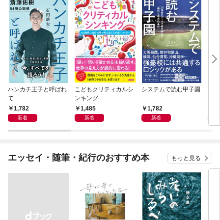
ハンカチ王子と呼ばれ
こどもクリティカルシ
システムで読む甲子園
育成
て
ンキング
の判
ケッ
1,782
1,485
1,782
1,
ング
新着
新着
新着
エッセイ・随筆・紀行のおすすめ本
もっと見る