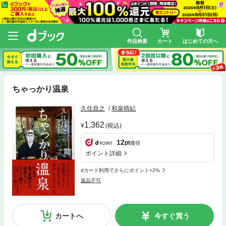
作品検索
カート
はじめての方へ
ちゃっかり温泉
久住昌之
和泉晴紀
1,362
(税込)
12
pt
獲得
ポイント詳細
dカード利用でさらにポイント+2%
返品不可
カートへ
今すぐ買う