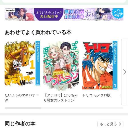
あわせてよく買われている本
たいようのマキバオー
【タテヨミ】ぽっちゃ
トリコ モノクロ版
湘南
W
り悪女のレストラン
同じ作者の本
もっと見る