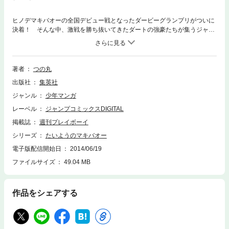
ヒノデマキバオーの全国デビュー戦となったダービーグランプリがついに
決着！ そんな中、激戦を勝ち抜いてきたダートの強豪たちが集うジャパ
ンカップダートが開幕する。屈指の実力を誇るアマゾンスピリット、マウ
ンテンロックらに世界からの刺客も加え、熱砂の決戦が始まる!!
著者
つの丸
出版社
集英社
ジャンル
少年マンガ
レーベル
ジャンプコミックスDIGITAL
掲載誌
週刊プレイボーイ
シリーズ
たいようのマキバオー
電子版配信開始日
2014/06/19
ファイルサイズ
49.04 MB
作品をシェアする