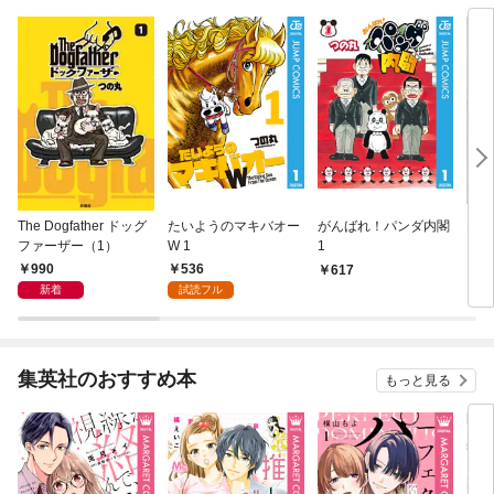
The Dogfather ドッグ
たいようのマキバオー
がんばれ！パンダ内閣
モン
ファーザー（1）
W 1
1
990
536
617
4
新着
試読フル
集英社のおすすめ本
もっと見る