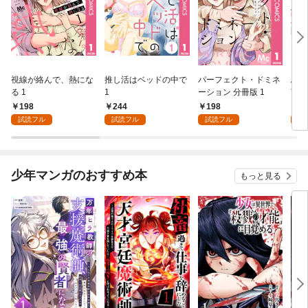
視線が絡んで、熱にな
推し活はベッドの中で
パーフェクト・ドミネ
ふし
る 1
1
ーション 分冊版 1
言っ
198
244
198
2
試読フル
試読フル
試読フル
試
少年マンガのおすすめ本
もっと見る