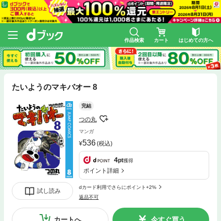
作品検索
カート
はじめての方へ
たいようのマキバオー 8
完結
つの丸
マンガ
536
(税込)
4
pt
獲得
ポイント詳細
dカード利用でさらにポイント+2%
試し読み
返品不可
カートへ
今すぐ買う