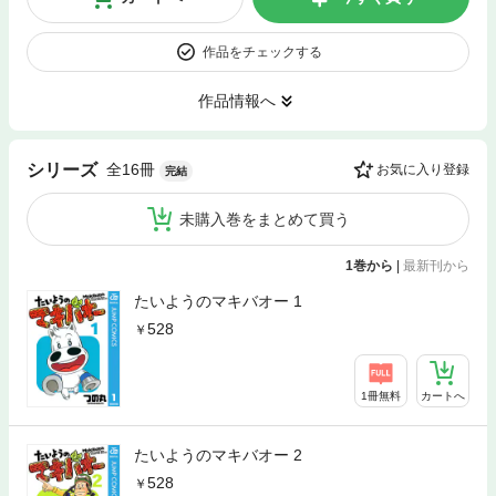
作品をチェックする
作品情報へ
全16冊
シリーズ
お気に入り登録
完結
未購入巻をまとめて買う
1巻から
|
最新刊から
たいようのマキバオー 1
528
1冊無料
カートへ
たいようのマキバオー 2
528