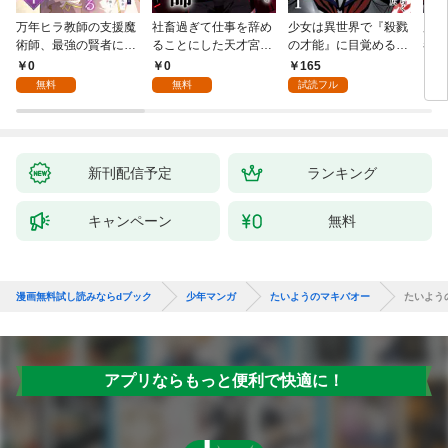
万年ヒラ教師の支援魔
社畜過ぎて仕事を辞め
少女は異世界で『殺戮
魔王
術師、最強の賢者にな
ることにした天才宮廷
の才能』に目覚める
者パ
る～不人気の支援魔術
魔術師～辺境の地でス
(話売り) #1
やっ
0
0
165
2
師は給料泥棒だと魔術
ローライフを夢見る
無料
無料
試読フル
大学をクビになった
が、不届き者を倒して
が、出世した元教え子
いたら『最果ての魔
たちのおかげで何も困
女』と呼ばれるように
らない件～ 第1話
なる～ 第1話
新刊配信予定
ランキング
キャンペーン
無料
漫画無料試し読みならdブック
少年マンガ
たいようのマキバオー
たいよう
アプリならもっと便利で快適に！