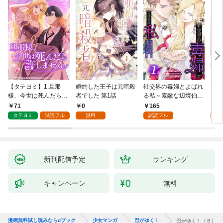
【タテヨミ】1.旦那
婚約した王子は元暗殺
社交界の毒婦とよばれ
視線
様、今世は死んだら許
者でした 第1話
る私～素敵な辺境伯令
る 1
しません
息に腕を折られたの
71
0
165
1
で、責任とってもらい
タテヨミ
試読フル
無料
試読フル
試
ます～［ばら売り］
第1話
新刊配信予定
ランキング
キャンペーン
無料
漫画無料試し読みならdブック
少女マンガ
巴がゆく！
巴がゆく！（８）