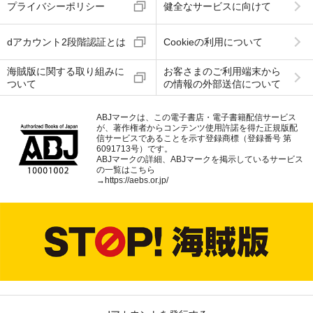
プライバシーポリシー
健全なサービスに向けて
dアカウント2段階認証とは
Cookieの利用について
海賊版に関する取り組みに
お客さまのご利用端末から
ついて
の情報の外部送信について
ABJマークは、この電子書店・電子書籍配信サービス
が、著作権者からコンテンツ使用許諾を得た正規版配
信サービスであることを示す登録商標（登録番号 第
6091713号）です。
ABJマークの詳細、ABJマークを掲示しているサービス
の一覧はこちら
→
https://aebs.or.jp/