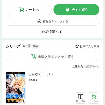
カートへ
今すぐ買う
作品をチェックする
作品情報へ
全8冊
シリーズ
お気に入り登録
完結
未購入巻をまとめて買う
1巻から
|
最新刊から
巴がゆく！（１）
583
試し読み
カートへ