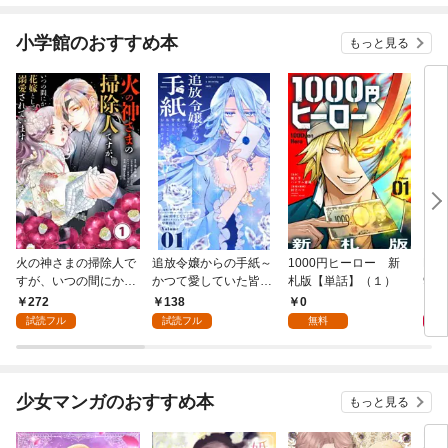
小学館のおすすめ本
もっと見る
火の神さまの掃除人で
追放令嬢からの手紙～
1000円ヒーロー 新
DIM
すが、いつの間にか花
かつて愛していた皆さ
札版【単話】（１）
9.
嫁として溺愛されてい
まへ 私のことなどお忘
272
138
0
8
ます【単話】（１）
れですか？～【単話】
試読フル
試読フル
無料
（１）
少女マンガのおすすめ本
もっと見る