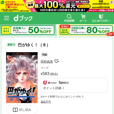
作品検索
カート
はじめての方へ
巴がゆく！（８）
最新刊
完結
田村由美
マンガ
583
(税込)
5
pt
獲得
ポイント詳細
dカード利用でさらにポイント+2%
返品不可
試し読み