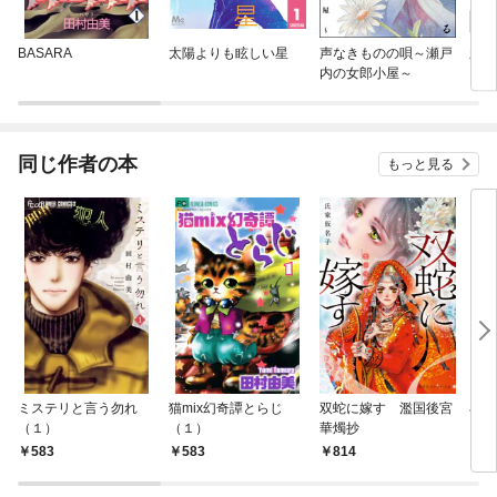
BASARA
太陽よりも眩しい星
声なきものの唄～瀬戸
新装
内の女郎小屋～
さん
同じ作者の本
もっと見る
ミステリと言う勿れ
猫mix幻奇譚とらじ
双蛇に嫁す 濫国後宮
小
（１）
（１）
華燭抄
ミス
583
583
814
8