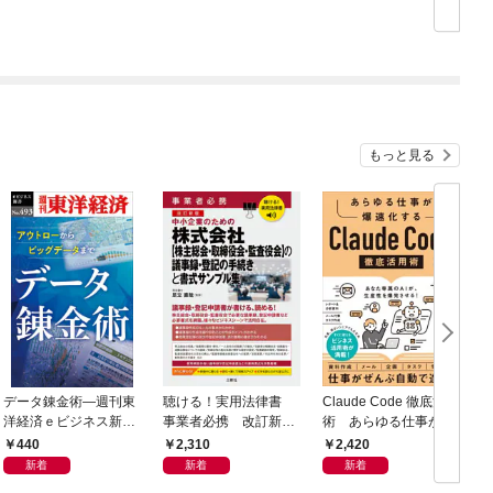
めの技術」
もっと見る
データ錬金術―週刊東
聴ける！実用法律書
Claude Code 徹底活用
洋経済ｅビジネス新書
事業者必携 改訂新
術 あらゆる仕事が爆
Ｎo.493
版 中小企業のための
速化する
440
2,310
2,420
株式会社【株主総会・
新着
新着
新着
取締役会・監査役会】