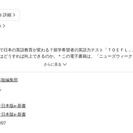
ト詳細
%
で日本の英語教育が変わる？留学希望者の英語力テスト「ＴＯＥＦＬ」
はどうすれば向上できるのか。＊この電子書籍は、「ニューズウィーク日本
集記事を編集しています。記事中の事実関係、データ、年齢、肩書等は
ＥＦＬ時代を乗り切る英語術２、噂のＴＯＥＦＬテストってどんな試験
４、なぜ日本人は今も英語が苦手なのか５、「使える英語」への終わり
本版編集部
ス
日本版e-新書
日本版e-新書
/07