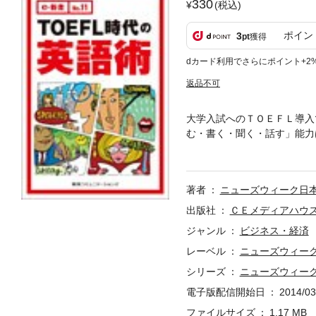
330
(税込)
ポイン
3
pt
獲得
dカード利用でさらにポイント+2
返品不可
大学入試へのＴＯＥＦＬ導入
む・書く・聞く・話す」能力
月23日号」に掲載された特
ものです。＜内容＞１、ＴＯ
Ｌ義務化で英語下手は治る？
著者
ニューズウィーク日
イラスト＞ Ken Crane
出版社
ＣＥメディアハウ
ジャンル
ビジネス・経済
レーベル
ニューズウィーク
シリーズ
ニューズウィーク
電子版配信開始日
2014/03
ファイルサイズ
1.17 MB