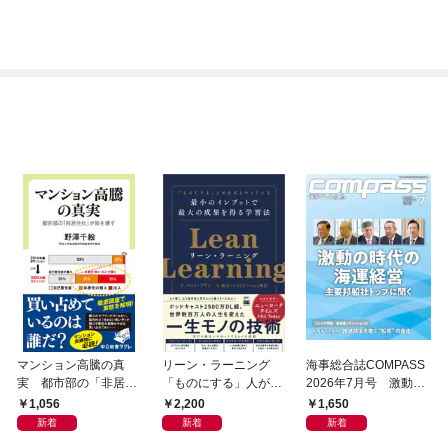
マンション高騰の真
リーン・ラーニング
海事総合誌COMPASS
実 都市部の「非居住
「ものにする」人が自
2026年7月号 激動の
化」が街を壊す
然とやっている 最小の
時代の海運経営 主要
1,056
2,200
1,650
インプットで最大の成
邦船社トップに聞く
新着
新着
新着
果を得る学習法