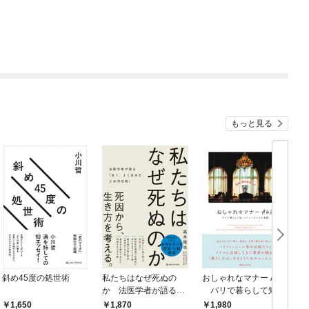
もっと見る
斜め45度の処世術
私たちはなぜ死ぬの
おしゃれなマナー AtoZ
か 法医学者が語る
パリで暮らして知っ
「永く、よく生きるた
たミューズたちの素顔
1,650
1,870
1,980