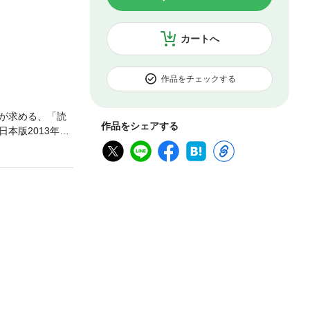
カートへ
作品をチェックする
が求める、「読
作品をシェアする
版2013年7
すべて掲載当時の
？３、ＴＯＥＦ
なき迷走＜表紙