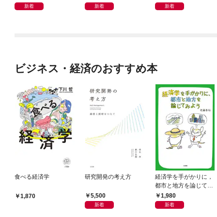
き
新着
新着
新着
ビジネス・経済のおすすめ本
食べる経済学
研究開発の考え方
経済学を手がかりに，
都市と地方を論じてみ
よう
5,500
1,980
1,870
新着
新着