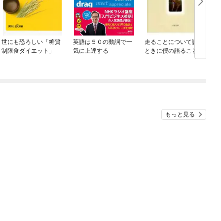
世にも恐ろしい「糖質
英語は５０の動詞で一
走ることについて語る
制限食ダイエット」
気に上達する
ときに僕の語ること
もっと見る