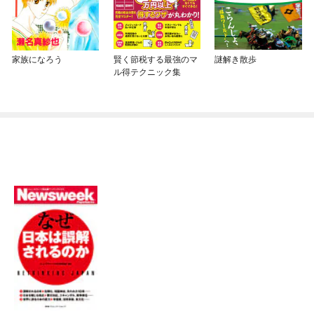
家族になろう
賢く節税する最強のマ
謎解き散歩
ル得テクニック集