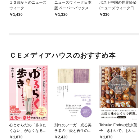
１３歳からのニューズ
ニューズウィーク日本
ポスト中国の世界経済
ウィーク
版 ペーパーバックス
(ニューズウィーク日本
経済超入門 ゼロからわ
版e-新書No.1)
1,430
1,320
330
かる経済学＆世界経済
の未来
ＣＥメディアハウスのおすすめ本
心とからだの「歩きた
別れのフーガ 或る美
Taisuke Endoの焼き菓
くない」がなくなる
学者の『愛と再生の断
子 きれいで、おいし
らせん流 ゆるらく歩
章』
く、ナチュラルに
1,870
2,420
1,870