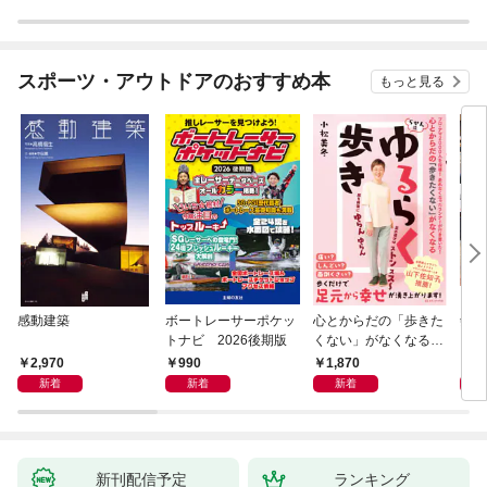
スポーツ・アウトドアのおすすめ本
もっと見る
感動建築
ボートレーサーポケッ
心とからだの「歩きた
剣道
トナビ 2026後期版
くない」がなくなる
らせん流 ゆるらく歩
2,970
990
1,870
1,
き
新着
新着
新着
新刊配信予定
ランキング