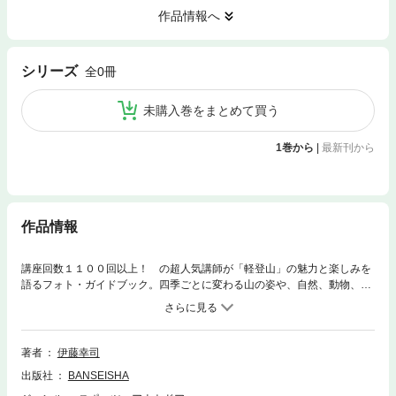
作品情報へ
シリーズ
全0冊
未購入巻をまとめて買う
1巻から
|
最新刊から
作品情報
講座回数１１００回以上！ の超人気講師が「軽登山」の魅力と楽しみを
語るフォト・ガイドブック。四季ごとに変わる山の姿や、自然、動物、ブ
ロッケン現象、山小屋の楽しみなど、著者が極めた山の味わいが、名エッ
セイとカラー写真で紹介される。中高年の山歩きの指導書として必須。
著者
伊藤幸司
出版社
BANSEISHA