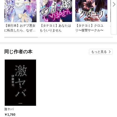
【単行本】おデブ悪女
【タテヨミ】あなたは
【タテヨミ】クロユ
バッ
に転生したら、なぜか
もういりません
リ〜復讐サークル〜
ロイ
ラスボス王子様に執着
今世
されています
りが
てく
OMI
同じ作者の本
もっと見る
激ヤバ
1,760