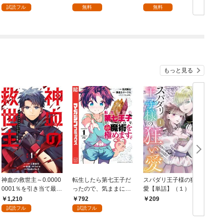
試読フル
無料
無料
もっと見る
神血の救世主～0.0000
転生したら第七王子だ
スパダリ王子様の狂い
0001％を引き当て最強
ったので、気ままに魔
愛【単話】（１）
へ～【電子書籍特典
術を極めます（１）
1,210
792
209
付】（１）
試読フル
試読フル