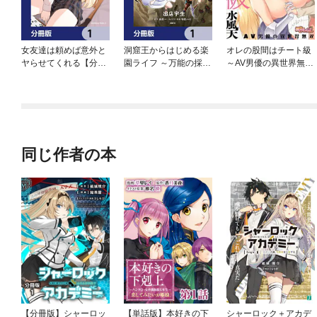
女友達は頼めば意外と
洞窟王からはじめる楽
オレの股間はチート級
ヤらせてくれる【分冊
園ライフ ～万能の採掘
～AV男優の異世界無双
版】
スキルで最強に！？～
～
【分冊版】
同じ作者の本
【分冊版】シャーロッ
【単話版】本好きの下
シャーロック＋アカデ