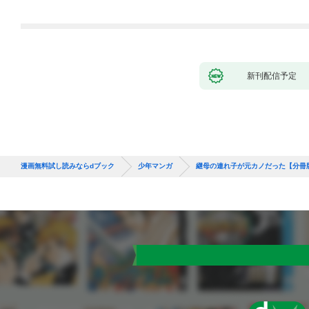
れて元パーティーメン
バーと世界に復讐＆
『ざまぁ！』します！
（１）
新刊配信予定
漫画無料試し読みならdブック
少年マンガ
継母の連れ子が元カノだった【分冊