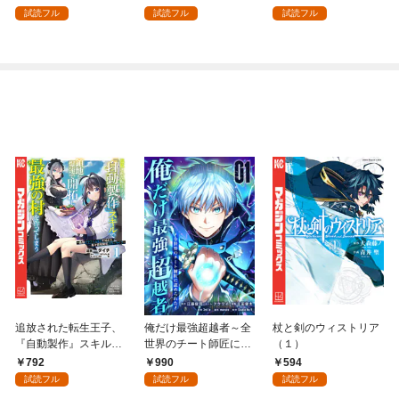
を頑張ります！ 1
試読フル
試読フル
試読フル
追放された転生王子、
俺だけ最強超越者～全
杖と剣のウィストリア
『自動製作』スキルで
世界のチート師匠に認
（１）
領地を爆速で開拓し最
められた～【単行本】
792
990
594
強の村を作ってしまう
（１）
試読フル
試読フル
試読フル
～最強クラフトスキル