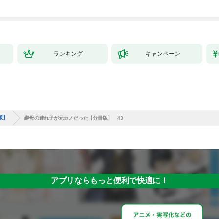
で始める、楽々領地開
拓スローライフ～
（１）
ランキング
キャンペーン
版】
継母の連れ子が元カノだった【分冊版】 43
アプリならもっと便利で快適に！