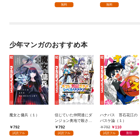
を頑張ります！【分冊
無料
無料
版】 1
少年マンガのおすすめ本
魔女と傭兵（１）
信じていた仲間達にダ
ハナバス 苔石花江の
ンジョン奥地で殺され
バスケ論（１）
かけたがギフト『無限
792
792
792
110
ガチャ』でレベル９９
試読フル
試読フル
試読フル
割引
９９の仲間達を手に入