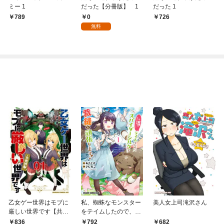
ミー 1
だった【分冊版】 1
だった 1
0
789
726
無料
乙女ゲー世界はモブに
私、蜘蛛なモンスター
美人女上司滝沢さん
厳しい世界です【共和
をテイムしたので、ス
国編】 ０１
パイダーシルクで裁縫
836
792
682