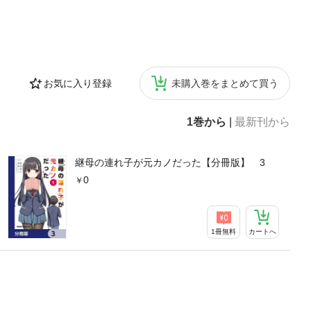
お気に入り登録
未購入巻をまとめて買う
1巻から
|
最新刊から
継母の連れ子が元カノだった【分冊版】 3
0
1冊無料
カートへ