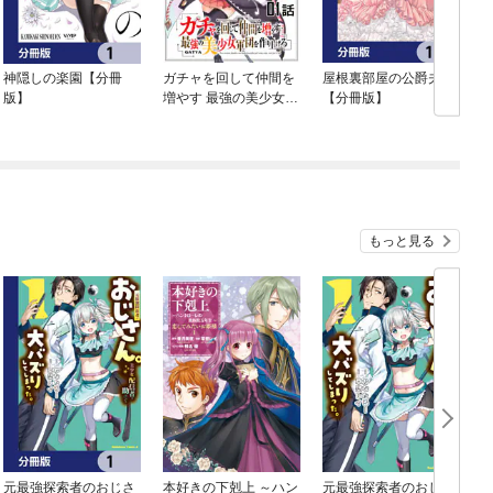
神隠しの楽園【分冊
ガチャを回して仲間を
屋根裏部屋の公爵夫人
版】
増やす 最強の美少女軍
【分冊版】
団を作り上げろ【単話
版】
もっと見る
元最強探索者のおじさ
本好きの下剋上 ～ハン
元最強探索者のおじさ