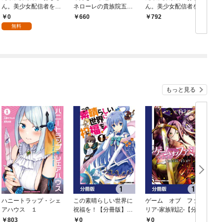
ん。美少女配信者を助
ネローレの貴族院五年
ん。美少女配信者を助
けて大バズりしてしま
生～ 「恋してみたいお
けて大バズりしてしま
0
660
792
った。【分冊版】 1
姫様 1」
った。 1
無料
もっと見る
ハニートラップ・シェ
この素晴らしい世界に
ゲーム オブ ファミ
アハウス １
祝福を！【分冊版】
リア-家族戦記-【分冊
イ
1
版】 1
803
0
0