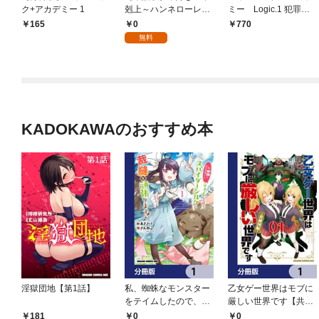
ク+アカデミー 1
剋上～ハンネローレの
ミー Logic.1 犯罪王
貴族院五年生～「恋し
の孫、名探偵を論破す
0
165
770
てみたいお姫様」 第1
る【電子特典付き】
無料
話
KADOKAWAのおすすめ本
淫獄団地【第1話】
私、蜘蛛なモンスター
乙女ゲー世界はモブに
をテイムしたので、ス
厳しい世界です【共和
パイダーシルクで裁縫
国編】【分冊版】 1
0
0
181