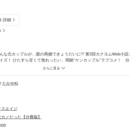
ト詳細
%
んな元カップルが…親の再婚できょうだいに!? 第3回カクヨムWeb小
イズ！ ひたすら甘くて焦れったい、悶絶“ケンカップル”ラブコメ！ 分
ので、本編内容は同一のものとなります。重複購入にご注意ください。
たかやKi
クスエイジ
元カノだった【分冊版】
/09