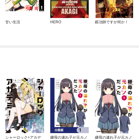
甘い生活
HERO
鍛冶師ですが何か！
シャーロック+アカデ
継母の連れ子が元カノ
継母の連れ子が元カノ