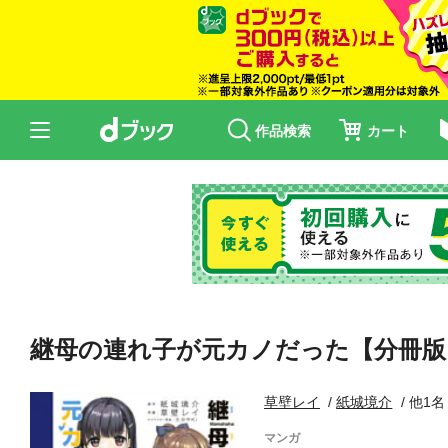
作品検索
カート
継母の連れ子が元カノだった【分冊版
草壁レイ
紙城境介
他1名
マンガ