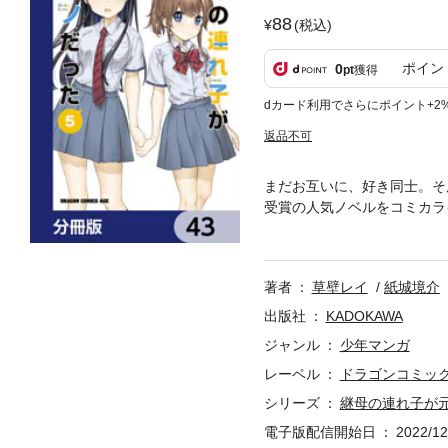
88
(税込)
ポイン
0
pt
獲得
dカード利用でさらにポイント+2
返品不可
まだお互いに、好き同士。そ
受賞の人気ノベルをコミカラ
本作品は単行本を分割したも
著者
草壁レイ
紙城境介
出版社
KADOKAWA
ジャンル
少年マンガ
レーベル
ドラゴンコミッ
シリーズ
継母の連れ子が
電子版配信開始日
2022/12