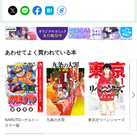
あわせてよく買われている本
NARUTO—ナルト—
九条の大罪
東京卍リベンジャーズ
ザ・
カラー版
ｅ 
ｏｎ