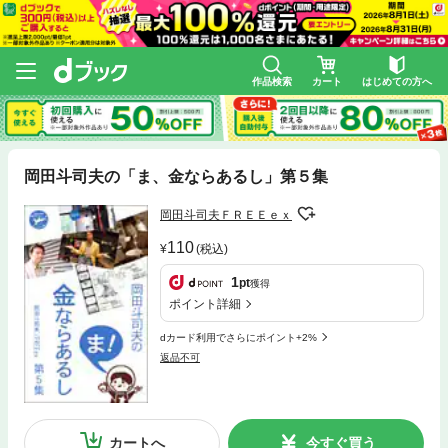
作品検索
カート
はじめての方へ
岡田斗司夫の「ま、金ならあるし」第５集
岡田斗司夫ＦＲＥＥｅｘ
110
(税込)
1
pt
獲得
ポイント詳細
dカード利用でさらにポイント+2%
返品不可
カートへ
今すぐ買う