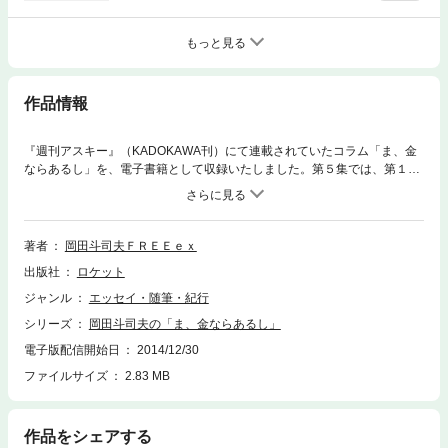
もっと見る
作品情報
『週刊アスキー』（KADOKAWA刊）にて連載されていたコラム「ま、金
ならあるし」を、電子書籍として収録いたしました。第５集では、第１０
１回から第１２５回までを収録。以後、続巻を刊行予定です。【目 次】
■第１０１回 母親VS税務署６■第１０２回 母親VS税務署７■第１０３
回 母親VS税務署８■第１０４回 母親VS税務署９■第１０５回 母親VS
税務署１０■第１０６回 母親VS税務署１１■第１０７回 母親VS税務署
著者
岡田斗司夫ＦＲＥＥｅｘ
１２■第１０８回 母親VS税務署１３■第１０９回 母親VS税務署１４■
出版社
ロケット
第１１０回 母親VS税務署１５■第１１１回 押井守になりたい１■第１
１２回 押井守になりたい２■第１１３回 押井守になりたい３■第１１４
ジャンル
エッセイ・随筆・紀行
回 押井守になりたい４■第１１５回 押井守になりたい５■第１１６回
シリーズ
岡田斗司夫の「ま、金ならあるし」
押井守になりたい６■第１１７回 押井守になりたい７■第１１８回 押井
守になりたい８■第１１９回 お笑いウルトラリッチ１■第１２０回 お笑
電子版配信開始日
2014/12/30
いウルトラリッチ２■第１２１回 お笑いウルトラリッチ３■第１２２回
ファイルサイズ
2.83 MB
お笑いウルトラリッチ４■第１２３回 お笑いウルトラリッチ５■第１２４
回 お笑いウルトラリッチ６■第１２５回 お笑いウルトラリッチ７
作品をシェアする