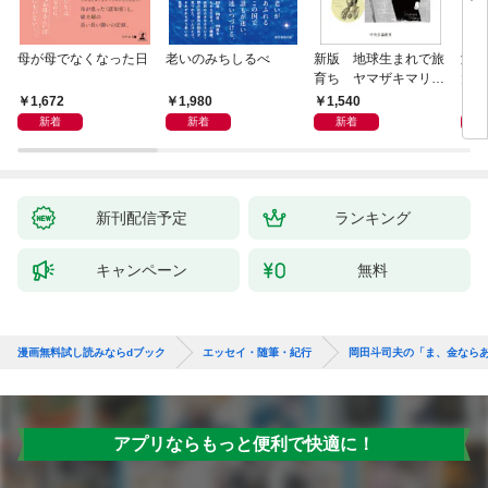
母が母でなくなった日
老いのみちしるべ
新版 地球生まれで旅
激闘
育ち ヤマザキマリ流
大然
人生論
ップ
1,672
1,980
1,540
2
新着
新着
新着
新刊配信予定
ランキング
キャンペーン
無料
漫画無料試し読みならdブック
エッセイ・随筆・紀行
岡田斗司夫の「ま、金なら
アプリならもっと便利で快適に！