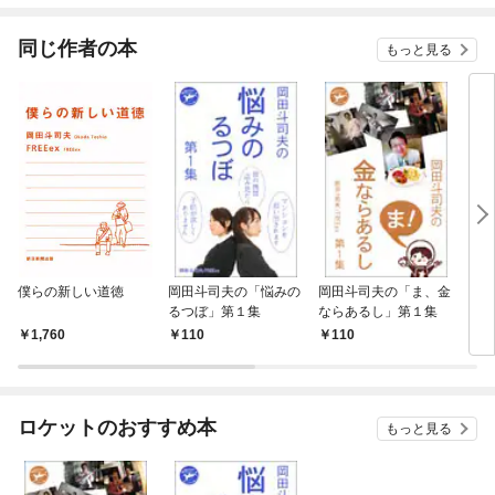
同じ作者の本
もっと見る
僕らの新しい道徳
岡田斗司夫の「悩みの
岡田斗司夫の「ま、金
「お
るつぼ」第１集
ならあるし」第１集
う？
「円
1,760
110
110
8
か？
ロケットのおすすめ本
もっと見る