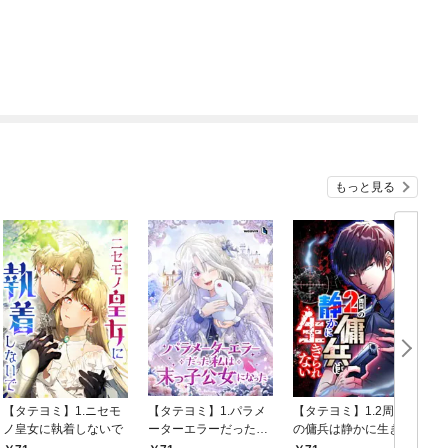
もっと見る
【タテヨミ】1.ニセモ
【タテヨミ】1.パラメ
【タテヨミ】1.2周目
ノ皇女に執着しないで
ーターエラーだった私
の傭兵は静かに生きら
は末っ子公女になった
れない