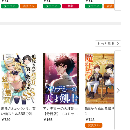
71
71
71
タテヨミ
試読フル
タテヨミ
新着
タテヨミ
試読フル
もっと見る
追放されたパシリ、買
アカデミーの天才剣士
8歳から始める魔法学
い物スキルSSSで装備
【分冊版】（コミッ
1
無双 ～買ったモノを
ク） １話【フルカラ
748
720
165
超強化して最強パーテ
ー】
試読フル
ィー目指します～【単