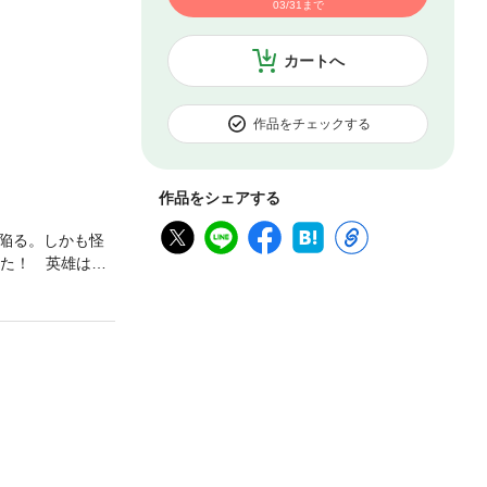
03/31まで
カートへ
作品をチェックする
作品をシェアする
に陥る。しかも怪
った！ 英雄は幼
チャメチャのバ
た、犯罪行為及び
ありますので、