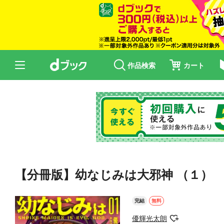
作品検索
カート
【分冊版】幼なじみは大邪神 （１）
完結
無料
優輝光太朗