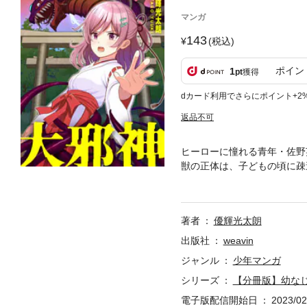
マンガ
143
(税込)
ポイン
1
pt
獲得
dカード利用でさらにポイント+2
返品不可
ヒーローに憧れる青年・佐野
獣の正体は、子どもの頃に疎
なじみを救えるのか、それと
トル×ラブコメ漫画。※本作
刑罰・法令に抵触する行為を
著者
優輝光太朗
あらかじめご了承の上、お読
出版社
weavin
ジャンル
少年マンガ
シリーズ
【分冊版】幼な
電子版配信開始日
2023/02