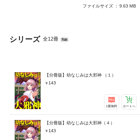
ファイルサイズ
9.63 MB
シリーズ
全12冊
完結
【分冊版】幼なじみは大邪神 （１）
143
1冊無料
カートへ
【分冊版】幼なじみは大邪神（４）
143