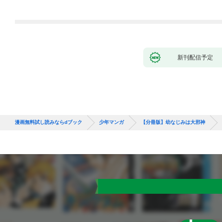
新刊配信予定
漫画無料試し読みならdブック
少年マンガ
【分冊版】幼なじみは大邪神