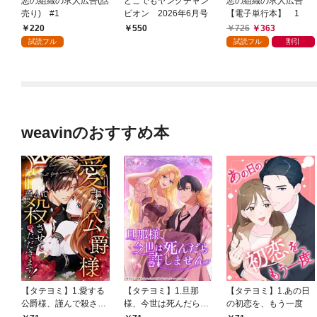
悪の組織の求人広告(話
どこでもヤングチャン
悪の組織の求人広告
売り) #1
ピオン 2026年6月号
【電子単行本】 1
220
726
363
550
試読フル
試読フル
割引
weavinのおすすめ本
【タテヨミ】1.愛する
【タテヨミ】1.旦那
【タテヨミ】1.あの日
公爵様、謹んで殺させ
様、今世は死んだら許
の初恋を、もう一度
ていただきます！
しません