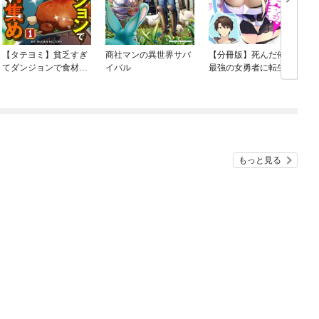
【タテヨミ】貧乏すぎ
商社マンの異世界サバ
【分冊版】死んだ俺は
てダンジョンで食材集
イバル
最強の女勇者に転生…
め
え？！女勇者？！
た
もっと見る