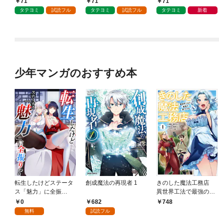
71
71
71
タテヨミ
試読フル
タテヨミ
試読フル
タテヨミ
新着
少年マンガのおすすめ本
転生したけどステータ
創成魔法の再現者 1
きのした魔法工務店
ス「魅力」に全振
異世界工法で最強の家
り！？(1)
づくりを（コミック）
0
682
748
１
無料
試読フル