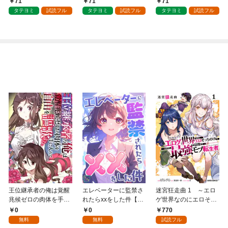
71
71
71
タテヨミ
試読フル
タテヨミ
試読フル
タテヨミ
試読フル
王位継承者の俺は覚醒
エレベーターに監禁さ
迷宮狂走曲 1 ～エロ
兆候ゼロの肉体を手に
れたらxxをした件【全
ゲ世界なのにエロそっ
入れて自由を謳歌す
年齢版】(1)
ちのけでひたすら最強
0
0
770
る。1
を目指すモブ転生者～
無料
無料
試読フル