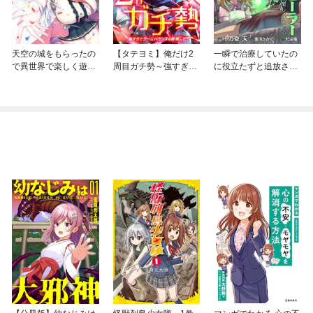
天空の城をもらったの
【タテヨミ】俺だけ2
一瞬で治療していたの
で異世界で楽しく遊び
周目ガチ勢～強すぎて
に役立たずと追放され
たい
ゲームバランスを破壊
た天才治癒師、闇ヒー
した～
ラーとして楽しく生き
る【分冊版】（コミッ
ク）