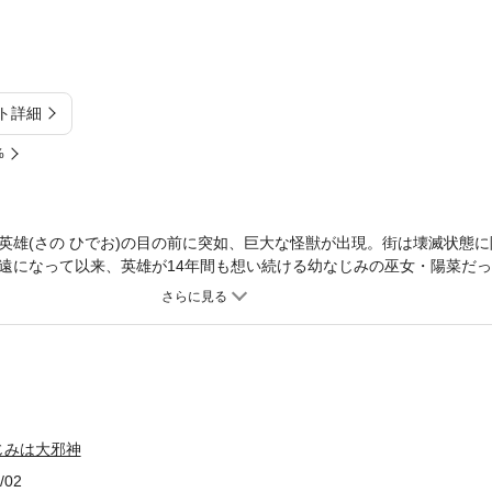
ト詳細
%
英雄(さの ひでお)の目の前に突如、巨大な怪獣が出現。街は壊滅状態
遠になって以来、英雄が14年間も想い続ける幼なじみの巫女・陽菜だ
も街を守るために殺すのか――。ヒーロー、邪神、怪獣、神様……のハ
品はフィクションです。実在の人物や団体などとは関係ありません。ま
容認・推奨するものではありません。一部過激な表現が含まれる場合が
みください。
じみは大邪神
/02