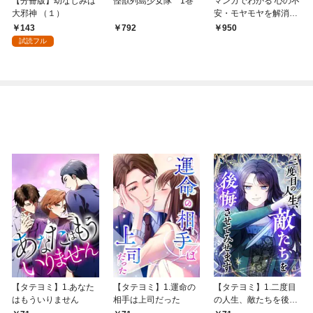
【分冊版】幼なじみは
怪獣列島少女隊 1巻
マンガでわかる 心の不
大邪神 （１）
安・モヤモヤを解消す
る方法（池田書店）
143
792
950
試読フル
【タテヨミ】1.あなた
【タテヨミ】1.運命の
【タテヨミ】1.二度目
はもういりません
相手は上司だった
の人生、敵たちを後悔
させてみせます