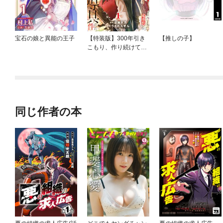
宝石の娘と異能の王子
【特装版】300年引き
【推しの子】
こもり、作り続けてし
まった骨董品《魔導
具》が、軒並みチート
級の魔導具だった件
同じ作者の本